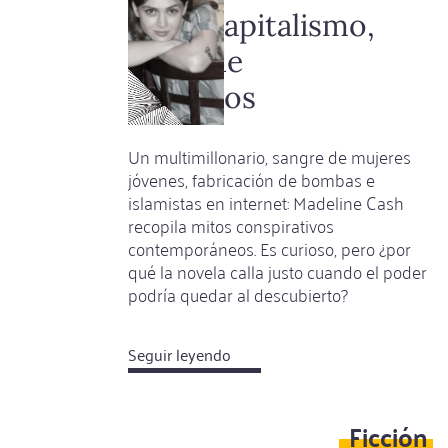
corazones
tecnocapitalismo,
rotos
habla de
vampiros
Un multimillonario, sangre de mujeres
jóvenes, fabricación de bombas e
islamistas en internet: Madeline Cash
recopila mitos conspirativos
contemporáneos. Es curioso, pero ¿por
qué la novela calla justo cuando el poder
podría quedar al descubierto?
Seguir leyendo
about
Quien
calla
Ficción
sobre