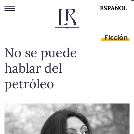
Pasar
ESPAÑOL
al
contenido
principal
Ficción
No se puede
hablar del
petróleo