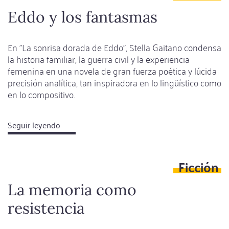
el
Eddo y los fantasmas
tecnocapitalismo,
habla
En "La sonrisa dorada de Eddo", Stella Gaitano condensa
de
la historia familiar, la guerra civil y la experiencia
vampiros
femenina en una novela de gran fuerza poética y lúcida
precisión analítica, tan inspiradora en lo lingüístico como
en lo compositivo.
Seguir leyendo
about
Eddo
y
Ficción
los
fantasmas
La memoria como
resistencia