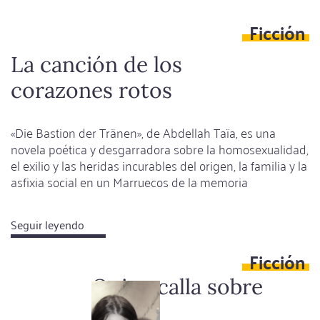
amargura
Ficción
de
la
La canción de los
cercanía
corazones rotos
«Die Bastion der Tränen», de Abdellah Taïa, es una
novela poética y desgarradora sobre la homosexualidad,
el exilio y las heridas incurables del origen, la familia y la
asfixia social en un Marruecos de la memoria
Seguir leyendo
about
La
Ficción
canción
de
Quien calla sobre
los
el