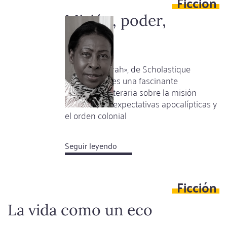
Ficción
posibilidad
de
Misión, poder,
un
mesías
futuro
«Sister Deborah», de Scholastique
Mukasonga, es una fascinante
genealogía literaria sobre la misión
cristiana, las expectativas apocalípticas y
el orden colonial
Seguir leyendo
about
Misión,
poder,
Ficción
mesías
La vida como un eco