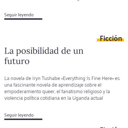
Seguir leyendo
about
Los
órdenes
Ficción
en
la
La posibilidad de un
«jungla»
futuro
La novela de Iryn Tushabe «Everything Is Fine Here» es
una fascinante novela de aprendizaje sobre el
empoderamiento queer, el fanatismo religioso y la
violencia política cotidiana en la Uganda actual
Seguir leyendo
about
La