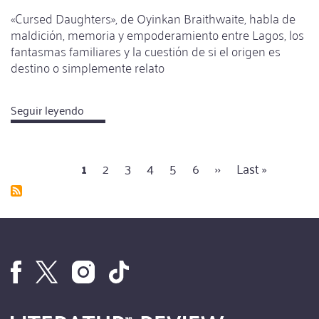
«Cursed Daughters», de Oyinkan Braithwaite, habla de
maldición, memoria y empoderamiento entre Lagos, los
fantasmas familiares y la cuestión de si el origen es
destino o simplemente relato
Seguir leyendo
about
La
vida
Página
1
Página
2
Página
3
Página
4
Página
5
Página
6
Siguiente
››
Última
Last »
como
Paginación
actual
página
página
un
eco