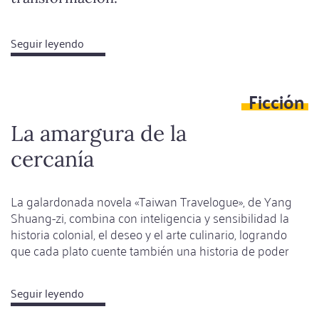
Seguir leyendo
about
No
se
Ficción
puede
hablar
La amargura de la
del
cercanía
petróleo
La galardonada novela «Taiwan Travelogue», de Yang
Shuang-zi, combina con inteligencia y sensibilidad la
historia colonial, el deseo y el arte culinario, logrando
que cada plato cuente también una historia de poder
Seguir leyendo
about
La