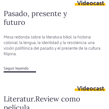
Videocast
no
olvidar
Pasado, presente y
futuro
Mesa redonda sobre la literatura bikol, la historia
colonial, la lengua, la identidad y la resistencia: una
visión polifónica del pasado y el presente de la cultura
filipina.
Seguir leyendo
about
Pasado,
presente
Videocast
y
futuro
Literatur.Review como
película