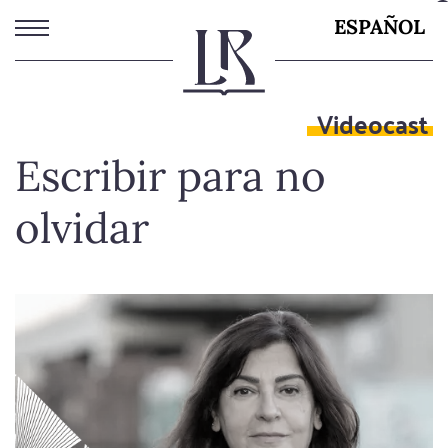
Pasar
ESPAÑOL
al
contenido
principal
Videocast
Escribir para no
olvidar