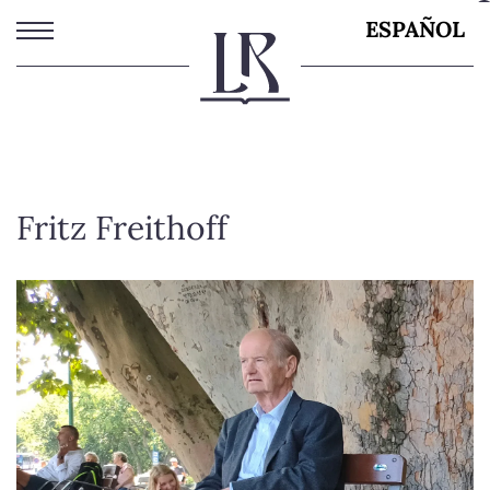
Pasar
ESPAÑOL
al
contenido
principal
Fritz Freithoff