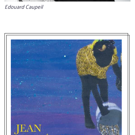
Bildunterschrift
Edouard Caupeil