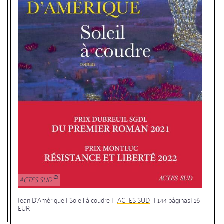
ACTES SUD
Jean D’Amérique |
Soleil à coudre
|
ACTES SUD
| 144 páginas| 16
EUR