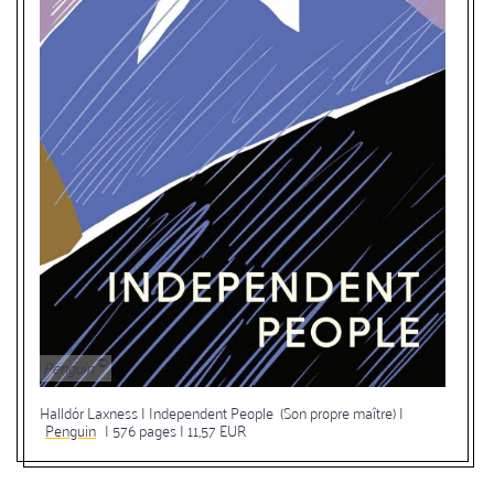
Penguin
Halldór Laxness | Independent People (Son propre maître) |
Penguin
| 576 pages | 11,57 EUR