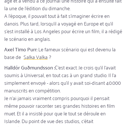
âgé et a vendu à ce journal une histoire qui a ensuite fait
la une de l'édition du dimanche.
A l'époque, il pouvait tout à fait s'imaginer écrire en
danois. Plus tard, lorsqu'il a voyagé en Europe et qu'il
s'est installé à Los Angeles pour écrire un film, il a rédigé
le scénario en anglais.
Axel Timo Purr:
Le fameux scénario qui est devenu la
base de
Salka Valka
?
Halldór Guðmundsson :
C'est exact. Je crois qu'il l'avait
soumis à Universal, en tout cas à un grand studio. Il l'a
simplement envoyé - alors qu'il y avait soi-disant 40.000
manuscrits en compétition.
Je n'ai jamais vraiment compris pourquoi il pensait
même pouvoir raconter ses grandes histoires en film
muet. Et il a insisté pour que le tout se déroule en
Islande. Du point de vue des studios, c'était