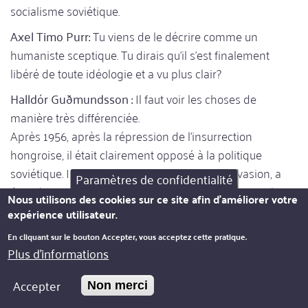
socialisme soviétique.
Axel Timo Purr:
Tu viens de le décrire comme un
humaniste sceptique. Tu dirais qu'il s'est finalement
libéré de toute idéologie et a vu plus clair?
Halldór Guðmundsson :
Il faut voir les choses de
manière très différenciée.
Après 1956, après la répression de l'insurrection
hongroise, il était clairement opposé à la politique
soviétique. Il s'est publiquement opposé à l'invasion, a
Paramètres de confidentialité
écrit des articles contre. Mais il était important pour lui
Nous utilisons des cookies sur ce site afin d'améliorer votre
de ne pas suivre la voie de
Arthur Koestler
ou d'autres
expérience utilisateur.
ex-communistes qui, aux yeux de beaucoup, passaient
En cliquant sur le bouton Accepter, vous acceptez cette pratique.
alors "de l'autre côté".
Plus d'informations
Envers ses amis en Islande et ses compagnons
politiques à l'étranger, il ne voulait pas apparaître
Accepter
Non merci
comme quelqu'un qui changeait soudainement de