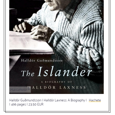
MacLehose
Halldór Guðmundsson | Halldór Laxness: A Biography |
Hachete
| 496 pages | 23.50 EUR