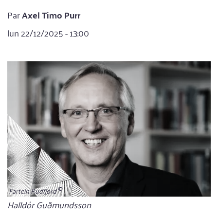
Par
Axel Timo Purr
lun 22/12/2025 - 13:00
Fartein Rudfjord
Bildunterschrift
Halldór Guðmundsson