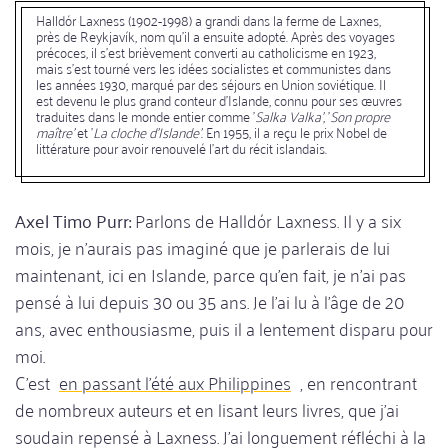
Halldór Laxness (1902-1998) a grandi dans la ferme de Laxnes,
près de Reykjavík, nom qu'il a ensuite adopté. Après des voyages
précoces, il s'est brièvement converti au catholicisme en 1923,
mais s'est tourné vers les idées socialistes et communistes dans
les années 1930, marqué par des séjours en Union soviétique. Il
est devenu le plus grand conteur d'Islande, connu pour ses œuvres
traduites dans le monde entier comme '
Salka Valka'
, '
Son propre
maître'
et '
La cloche d'Islande'
. En 1955, il a reçu le prix Nobel de
littérature pour avoir renouvelé l'art du récit islandais.
Axel Timo Purr:
Parlons de Halldór Laxness. Il y a six
mois, je n'aurais pas imaginé que je parlerais de lui
maintenant, ici en Islande, parce qu'en fait, je n'ai pas
pensé à lui depuis 30 ou 35 ans. Je l'ai lu à l'âge de 20
ans, avec enthousiasme, puis il a lentement disparu pour
moi.
C'est
en passant l'été aux Philippines
, en rencontrant
de nombreux auteurs et en lisant leurs livres, que j'ai
soudain repensé à Laxness. J'ai longuement réfléchi à la