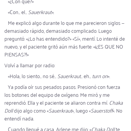
«¿Con qué?»
«Con... el...
Sauerkraut».
Me explicó algo durante lo que me parecieron siglos —
demasiado rápido, demasiado complicado. Luego
preguntó: «¿Lo has entendido?» «Sí», mentí. Lo intenté de
nuevo, y el paciente gritó aún más fuerte: «¡¿ES QUE NO
PIENSAS?!»
Volví a llamar por radio:
«Hola, lo siento... no sé...
Sauerkraut
... eh...
turn on
».
Ya podía oír sus pesados pasos. Presionó con fuerza
los botones del equipo de oxígeno. Me miró y me
reprendió. Ella y el paciente se aliaron contra mí.
Chaka
Doll
dijo algo como «
Sauerkraut
», luego «
Sauerstoff
». No
entendí nada.
Cuando llegué a casa, Arlene me dijo: «
Chaka Doll
te