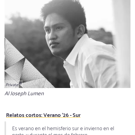
Private
Bildunterschrift
Al Joseph Lumen
Relatos cortos: Verano '26 - Sur
Es verano en el hemisferio sur e invierno en el
norte, y durante el mes de febrero,