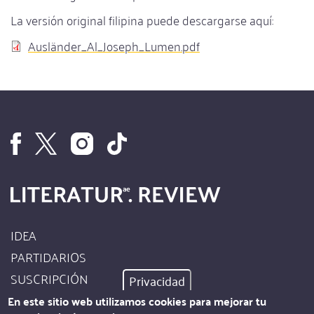
La versión original filipina puede descargarse aquí:
Documento
Ausländer_Al_Joseph_Lumen.pdf
IDEA
Footer
PARTIDARIOS
Site
SUSCRIPCIÓN
Privacidad
Info
AUTORES
En este sitio web utilizamos cookies para mejorar tu