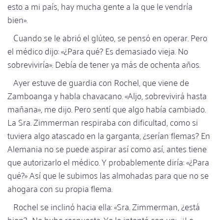
esto a mi país, hay mucha gente a la que le vendría
bien».
Cuando se le abrió el glúteo, se pensó en operar. Pero
el médico dijo: «¿Para qué? Es demasiado vieja. No
sobreviviría». Debía de tener ya más de ochenta años.
Ayer estuve de guardia con Rochel, que viene de
Zamboanga y habla chavacano. «Aljo, sobrevivirá hasta
mañana», me dijo. Pero sentí que algo había cambiado.
La Sra. Zimmerman respiraba con dificultad, como si
tuviera algo atascado en la garganta, ¿serían flemas? En
Alemania no se puede aspirar así como así, antes tiene
que autorizarlo el médico. Y probablemente diría: «¿Para
qué?» Así que le subimos las almohadas para que no se
ahogara con su propia flema.
Rochel se inclinó hacia ella: «Sra. Zimmerman, ¿está
bien?» No hubo respuesta. Yo lo intenté con un: «¿Le