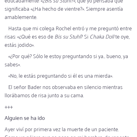
significaba «¿Ha hecho de vientre?». Siempre asentía
amablemente.
Hasta que mi colega Rochel entró y me preguntó entre
risas: «¿Qué es eso de
Bis su Stuhl
? Si
Chaka Doll
te oye,
estás jodido».
«¿Por qué? Sólo le estoy preguntando si ya... bueno, ya
sabes».
«No, le estás preguntando si él es una mierda».
El señor Bader nos observaba en silencio mientras
llorábamos de risa junto a su cama.
+++
Alguien se ha ido
Ayer viví por primera vez la muerte de un paciente.
Como un pájaro que se posa en mi hombro, de repente