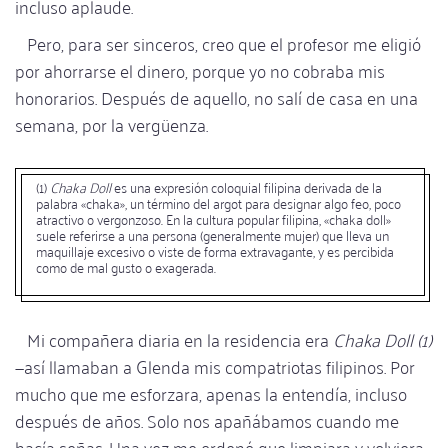
incluso aplaude.
Pero, para ser sinceros, creo que el profesor me eligió
por ahorrarse el dinero, porque yo no cobraba mis
honorarios. Después de aquello, no salí de casa en una
semana, por la vergüenza.
(1)
Chaka Doll
es una expresión coloquial filipina derivada de la
palabra «chaka», un término del argot para designar algo feo, poco
atractivo o vergonzoso. En la cultura popular filipina, «chaka doll»
suele referirse a una persona (generalmente mujer) que lleva un
maquillaje excesivo o viste de forma extravagante, y es percibida
como de mal gusto o exagerada.
Mi compañera diaria en la residencia era
Chaka Doll (1)
—así llamaban a Glenda mis compatriotas filipinos. Por
mucho que me esforzara, apenas la entendía, incluso
después de años. Solo nos apañábamos cuando me
hacía señas. Una vez me ordenó que limpiara y volviera