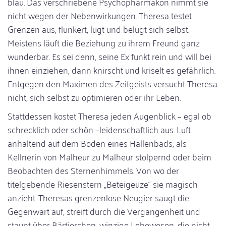
blau. Das verschriebene Psychopharmakon nimmt sie
nicht wegen der Nebenwirkungen. Theresa testet
Grenzen aus, flunkert, lügt und belügt sich selbst.
Meistens läuft die Beziehung zu ihrem Freund ganz
wunderbar. Es sei denn, seine Ex funkt rein und will bei
ihnen einziehen, dann knirscht und kriselt es gefährlich.
Entgegen den Maximen des Zeitgeists versucht Theresa
nicht, sich selbst zu optimieren oder ihr Leben.
Stattdessen kostet Theresa jeden Augenblick – egal ob
schrecklich oder schön –leidenschaftlich aus. Luft
anhaltend auf dem Boden eines Hallenbads, als
Kellnerin von Malheur zu Malheur stolpernd oder beim
Beobachten des Sternenhimmels. Von wo der
titelgebende Riesenstern „Beteigeuze“ sie magisch
anzieht. Theresas grenzenlose Neugier saugt die
Gegenwart auf, streift durch die Vergangenheit und
staunt über Bärtierchen, winzige Lebewesen, die nicht