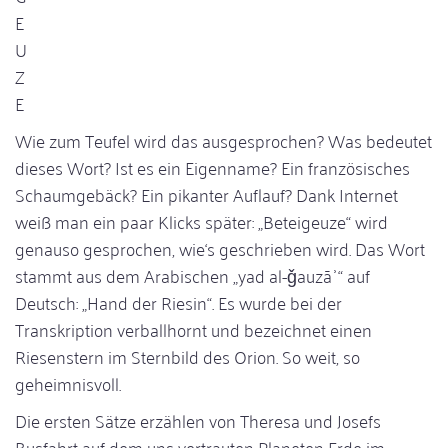
E
U
Z
E
Wie zum Teufel wird das ausgesprochen? Was bedeutet
dieses Wort? Ist es ein Eigenname? Ein französisches
Schaumgebäck? Ein pikanter Auflauf? Dank Internet
weiß man ein paar Klicks später: „Beteigeuze“ wird
genauso gesprochen, wie‘s geschrieben wird. Das Wort
stammt aus dem Arabischen „yad al-ǧauzāʾ“ auf
Deutsch: „Hand der Riesin“. Es wurde bei der
Transkription verballhornt und bezeichnet einen
Riesenstern im Sternbild des Orion. So weit, so
geheimnisvoll.
Die ersten Sätze erzählen von Theresa und Josefs
Busfahrt auf dem uns vertrauten Planeten Erde im