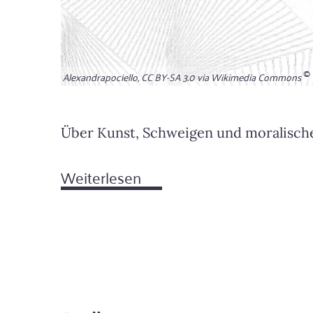
Alexandrapociello, CC BY-SA 3.0 via Wikimedia Commons
Über Kunst, Schweigen und moralisch
Weiterlesen
über
Die
Schreie
im
Keller
der
Ästhetik