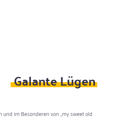
en
nd
it
Galante Lügen
n und im Besonderen von „my sweet old