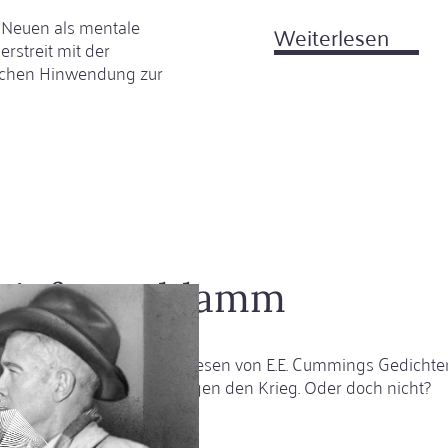
 Neuen als mentale
Weiterlesen
über
erstreit mit der
Vom
lichen Hinwendung zur
inner
Abgru
zur
Freihe
 tiefen schlamm
s moralisch ambivalente Lesen von E.E. Cummings Gedichte
a“, ein Gedicht über und gegen den Krieg. Oder doch nicht?
rlesen
über