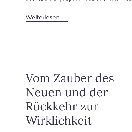
Weiterlesen
über
Die
Singularität
des
Absurden
Vom Zauber des
Neuen und der
Rückkehr zur
Wirklichkeit