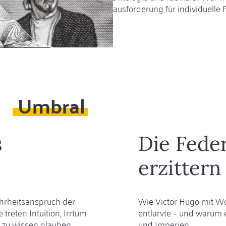
i bis heute nachwirkt – als Herausforderung für individuelle
erlesen
über
Zwischen
Wort
und
Wahrheit
Umbral
s
Die Feder
erzittern 
ahrheitsanspruch der
Wie Victor Hugo mit Wo
treten Intuition, Irrtum
entlarvte – und warum e
r zu wissen glauben
und Imperien