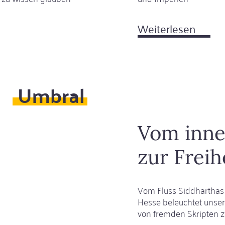
Weiterlesen
über
Die
Feder,
die
Thron
Umbral
erzitt
lässt
Vom inne
zur Freih
Vom Fluss Siddharthas
Hesse beleuchtet unser
von fremden Skripten z