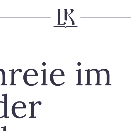
hreie im
der