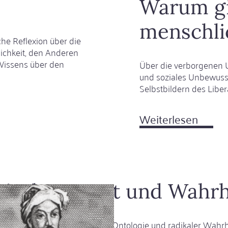
Warum gi
menschli
che Reflexion über die
chkeit, den Anderen
 Wissens über den
Über die verborgenen 
und soziales Unbewusst
Selbstbildern des Libe
Weiterlesen
über
Waru
gibt
es
mensc
Regel
ischen Wort und Wahrh
 die Verbindung von Mystik, Ontologie und radikaler Wahrha