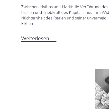
Zwischen Mythos und Markt: die Verführung des
Illusion und Triebkraft des Kapitalismus – im Wid
Nüchternheit des Realen und seiner unvermeid
Fiktion
Weiterlesen
über
Vom
Zauber
des
Neuen
und
im
der
Rückkehr
Über da
zur
etceter
Wirklichkeit
Weite