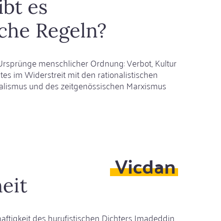
bt es
che Regeln?
Ursprünge menschlicher Ordnung: Verbot, Kultur
es im Widerstreit mit den rationalistischen
ralismus und des zeitgenössischen Marxismus
m
Vicdan
hliche
n?
eit
ftigkeit des hurufistischen Dichters Imadeddin