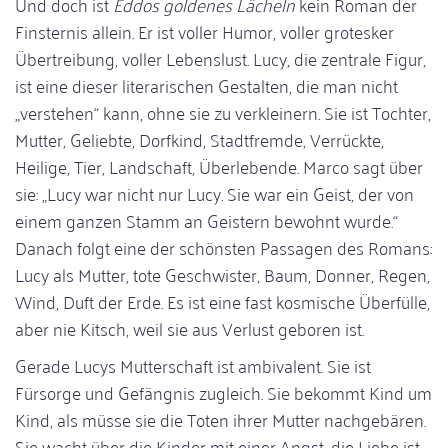
Und doch ist
Eddos goldenes Lächeln
kein Roman der
Finsternis allein. Er ist voller Humor, voller grotesker
Übertreibung, voller Lebenslust. Lucy, die zentrale Figur,
ist eine dieser literarischen Gestalten, die man nicht
„verstehen“ kann, ohne sie zu verkleinern. Sie ist Tochter,
Mutter, Geliebte, Dorfkind, Stadtfremde, Verrückte,
Heilige, Tier, Landschaft, Überlebende. Marco sagt über
sie: „Lucy war nicht nur Lucy. Sie war ein Geist, der von
einem ganzen Stamm an Geistern bewohnt wurde.“
Danach folgt eine der schönsten Passagen des Romans:
Lucy als Mutter, tote Geschwister, Baum, Donner, Regen,
Wind, Duft der Erde. Es ist eine fast kosmische Überfülle,
aber nie Kitsch, weil sie aus Verlust geboren ist.
Gerade Lucys Mutterschaft ist ambivalent. Sie ist
Fürsorge und Gefängnis zugleich. Sie bekommt Kind um
Kind, als müsse sie die Toten ihrer Mutter nachgebären.
Sie wacht über die Kinder mit einer Angst, die Liebe ist