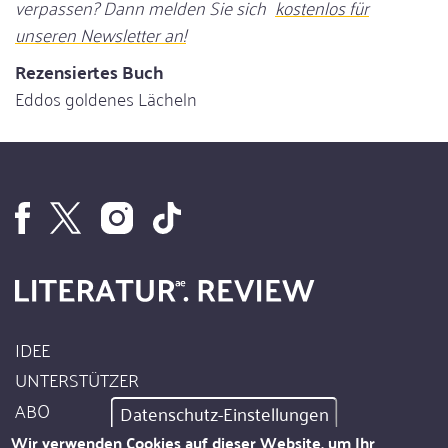
verpassen? Dann melden Sie sich
kostenlos für
unseren Newsletter an!
Rezensiertes Buch
Eddos goldenes Lächeln
IDEE
Footer
UNTERSTÜTZER
Site
ABO
Datenschutz-Einstellungen
Info
AUTOREN
Wir verwenden Cookies auf dieser Website, um Ihr