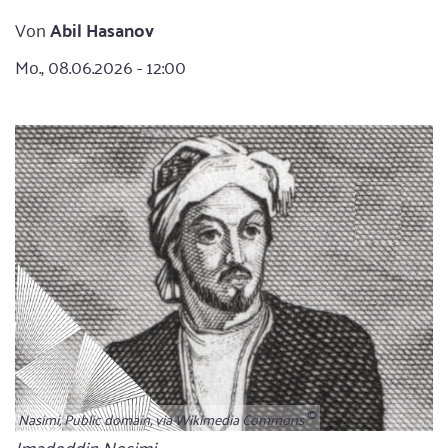
Von
Abil Hasanov
Mo., 08.06.2026 - 12:00
Nasimi, Public domain, via Wikimedia Commons
Bildunterschrift
Imadeddin Nesimi