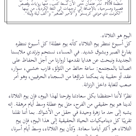
منظمة PEN. نشر عثمان حتى الآن تسعة كتب، منها روايات وقصص
قصيرة ومسرحية، بالإضافة إلى ترجمات إلى اللغة الكردية، من بينها
”الكونت دي مونتي كريستو“ و”الأمير الصغير“ و”ألف ليلة وليلة“.
اليوم هو الثلاثاء.
كل أسبوع ننتظر يوم الثلاثاء كأنه يوم عطلة! كل أسبوع ننتظره
بفارغ الصبر وبشوق شديد. في المساء، نستحم ونرتدي ملابسنا
الجديدة ونبحث عن هدايا نقدمها لزوارنا من أجل الحفاظ على
اتصالنا بالمجتمع: ساعة حائط من اللؤلؤ، قارب خشبي، سوار،
عقد أو حقيبة يد يمكننا شراؤها من السجناء الحرفيين، وهو أمر
صعب للغاية داخل الزنزانة.
نظرًا لأننا احتفظنا بكل سعادتنا وفرحنا لهذا اليوم، فإن يوم الثلاثاء
لدينا هو يوم حقيقي من الفرح، مثل يوم عطلة وسط أيام مرهقة. إنه
يشبه إلى حد ما زهرة وحيدة في حقل من الأشواك. بما أننا نقلنا
تقريبًا كل ديناميكيات الحياة الحقيقية إلى هذا اليوم، فإن يوم
الثلاثاء هو أكثر أيامنا سعادة. وكأن يوم الثلاثاء، وسط أيام أسرنا،