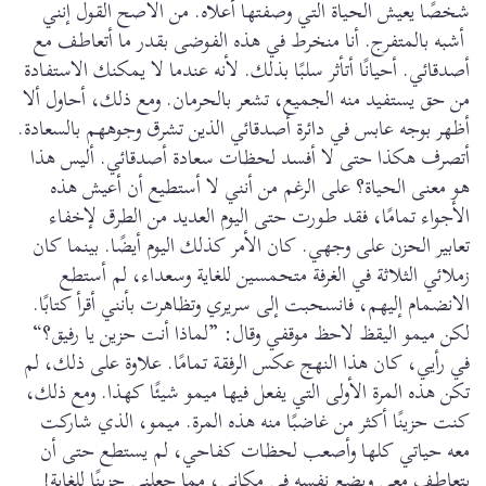
شخصًا يعيش الحياة التي وصفتها أعلاه. من الأصح القول إنني
أشبه بالمتفرج. أنا منخرط في هذه الفوضى بقدر ما أتعاطف مع
أصدقائي. أحيانًا أتأثر سلبًا بذلك. لأنه عندما لا يمكنك الاستفادة
من حق يستفيد منه الجميع، تشعر بالحرمان. ومع ذلك، أحاول ألا
أظهر بوجه عابس في دائرة أصدقائي الذين تشرق وجوههم بالسعادة.
أتصرف هكذا حتى لا أفسد لحظات سعادة أصدقائي. أليس هذا
هو معنى الحياة؟ على الرغم من أنني لا أستطيع أن أعيش هذه
الأجواء تمامًا، فقد طورت حتى اليوم العديد من الطرق لإخفاء
تعابير الحزن على وجهي. كان الأمر كذلك اليوم أيضًا. بينما كان
زملائي الثلاثة في الغرفة متحمسين للغاية وسعداء، لم أستطع
الانضمام إليهم، فانسحبت إلى سريري وتظاهرت بأنني أقرأ كتابًا.
لكن ميمو اليقظ لاحظ موقفي وقال: ”لماذا أنت حزين يا رفيق؟“
في رأيي، كان هذا النهج عكس الرفقة تمامًا. علاوة على ذلك، لم
تكن هذه المرة الأولى التي يفعل فيها ميمو شيئًا كهذا. ومع ذلك،
كنت حزينًا أكثر من غاضبًا منه هذه المرة. ميمو، الذي شاركت
معه حياتي كلها وأصعب لحظات كفاحي، لم يستطع حتى أن
يتعاطف معي ويضع نفسه في مكاني، مما جعلني حزينًا للغاية!