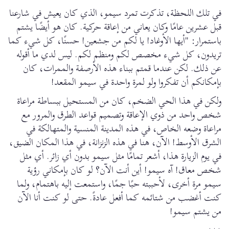
في تلك اللحظة، تذكرت تمرد سيمو، الذي كان يعيش في شارعنا
قبل عشرين عامًا وكان يعاني من إعاقة حركية. كان هو أيضًا يشتم
باستمرار: "أيها الأوغاد! يا لكم من جشعين! حسنًا، كل شيء كما
تريدون، كل شيء مخصص لكم ومنظم لكم. ليس لدي ما أقوله
عن ذلك. لكن عندما قمتم ببناء هذه الأرصفة والممرات، كان
بإمكانكم أن تفكروا ولو لمرة واحدة في سيمو المقعد!
ولكن في هذا الحي الضخم، كان من المستحيل ببساطة مراعاة
شخص واحد من ذوي الإعاقة وتصميم قواعد الطرق والمرور مع
مراعاة وضعه الخاص، في هذه المدينة المنسية والمتهالكة في
الشرق الأوسط! الآن، هنا في هذه الزنزانة، في هذا المكان الضيق،
في يوم الزيارة هذا، أشعر تمامًا مثل سيمو بدون أي زائر. أي مثل
شخص معاق! آه سيمو! أين أنت الآن؟ لو كان بإمكاني رؤية
سيمو مرة أخرى، لأحببته حبًا جمًا، واستمعت إليه باهتمام، ولما
كنت أغضب من شتائمه كما أفعل عادةً. حتى لو كنت أنا الآن
من يشتم سيمو!