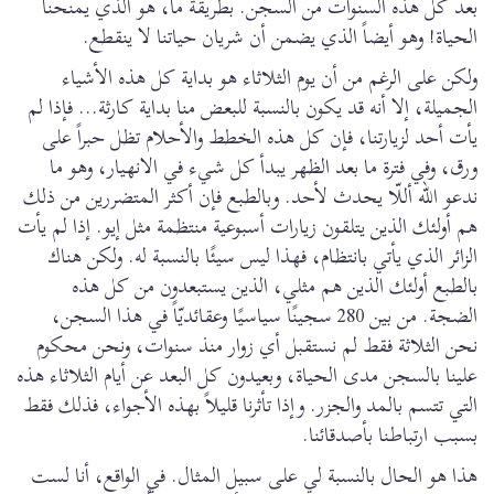
بعد كل هذه السنوات من السجن. بطريقة ما، هو الذي يمنحنا
الحياة! وهو أيضاً الذي يضمن أن شريان حياتنا لا ينقطع.
ولكن على الرغم من أن يوم الثلاثاء هو بداية كل هذه الأشياء
الجميلة، إلا أنه قد يكون بالنسبة للبعض منا بداية كارثة... فإذا لم
يأت أحد لزيارتنا، فإن كل هذه الخطط والأحلام تظل حبراً على
ورق، وفي فترة ما بعد الظهر يبدأ كل شيء في الانهيار، وهو ما
ندعو الله أللّا يحدث لأحد. وبالطبع فإن أكثر المتضررين من ذلك
هم أولئك الذين يتلقون زيارات أسبوعية منتظمة مثل إيو. إذا لم يأت
الزائر الذي يأتي بانتظام، فهذا ليس سيئًا بالنسبة له. ولكن هناك
بالطبع أولئك الذين هم مثلي، الذين يستبعدون من كل هذه
الضجة. من بين 280 سجينًا سياسيًا وعقائديّاً في هذا السجن،
نحن الثلاثة فقط لم نستقبل أي زوار منذ سنوات، ونحن محكوم
علينا بالسجن مدى الحياة، وبعيدون كل البعد عن أيام الثلاثاء هذه
التي تتسم بالمد والجزر. وإذا تأثرنا قليلاً بهذه الأجواء، فذلك فقط
بسبب ارتباطنا بأصدقائنا.
هذا هو الحال بالنسبة لي على سبيل المثال. في الواقع، أنا لست