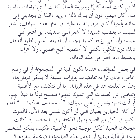
لأنني كنت أحبه كثيرًا وبطبيعة الحال كانت لدي توقعات مناسبة
منه. كان ميمو، دون أن يدرك ذلك، يريد دائمًا أن يجذبني إلى
جانبه وأحيانًا كان يفرض نفسه عليّ. في مثل هذه المواقف، أشعر
لسبب ما بغضب شديد! لا أشعر أنني صديقه، بل أشعر أنني
عبده، وأبدأ في رؤيته كسيد يجب أن أطيعه. أعلم بالطبع أنه قال
ذلك دون تفكير، لكنني لا أستطيع كبح غضبي. ولا أعرف
بالضبط ماذا أفعل في هذه الحالة.
في بعض المواقف، عندما تكون أقلية في المجموعة أو في وضع
خاص، فإنك تواجه تناقضات وقرارات عميقة لا يمكن تجاوزها،
وهذا ما تعلمته هنا في هذه الزنزانة. إما أن تتكيف مع الأغلبية
وتتخلى عن الصفات التي تميزك عنهم؛ فتصبح نوعًا ما عبدًا لهم،
أو أنك تتمرد وتصرخ بأعلى صوتك: ”أنا مختلف عنكم! ...“ أعلم
أن كلا الخيارين يعنيان أنني لن أكون نفسي بعد الآن. فالموت
يكمن في كل من التمرد وقبول الاختفاء في الحشد. إذا كانت
عجلات الحياة ككل موجهة نحو الأغلبية، فكيف يمكن لشخص
واحد أو أقلية صغيرة أن توقف هذه الطاحونة الضخمة بمفردها؟