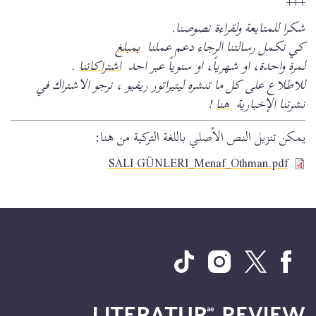
+++
شكرا للمتابعة ولقراءة نصوصنا.
كي نكمل رسالتنا الرجاء دعم عملنا
بمبلغ
لمرة واحدة، او شهرياً، او سنوياً عبر احد
اشتراكاتنا
.
للاطلاع على كل ما تنشره ليتيراتور ريفيو ، نرجو الاشتراك في
نشرتنا الإخبارية
هنا
!
يمكن تنزيل النص الأصلي باللغة التركية من هنا:
وثيقة
SALI GÜNLERI_Menaf_Othman.pdf