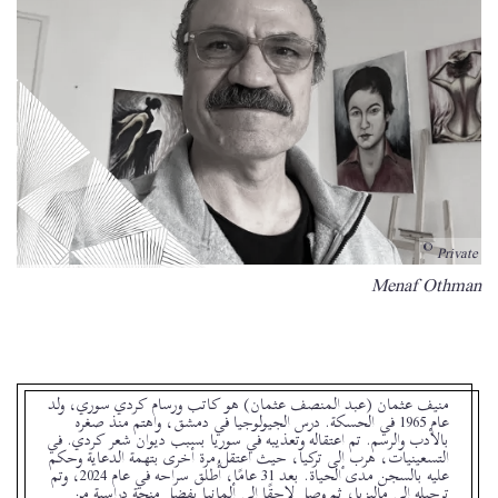
Private
Bildunterschrift
Menaf Othman
منيف عثمان (عبد المنصف عثمان) هو كاتب ورسام كردي سوري، ولد
عام 1965 في الحسكة. درس الجيولوجيا في دمشق، واهتم منذ صغره
بالأدب والرسم. تم اعتقاله وتعذيبه في سوريا بسبب ديوان شعر كردي. في
التسعينيات، هرب إلى تركيا، حيث اعتقل مرة أخرى بتهمة الدعاية وحكم
عليه بالسجن مدى الحياة. بعد 31 عامًا، أُطلق سراحه في عام 2024، وتم
ترحيله إلى ماليزيا، ثم وصل لاحقًا إلى ألمانيا بفضل منحة دراسية من