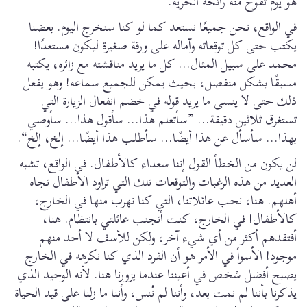
هو يوم تفوح منه رائحة الحرية.
في الواقع، نحن جميعًا نستعد كما لو كنا سنخرج اليوم. بعضنا
يكتب حتى كل توقعاته وآماله على ورقة صغيرة ليكون مستعدًا!
محمد على سبيل المثال... كل ما يريد مناقشته مع زائره، يكتبه
مسبقًا بشكل منفصل، بحيث يمكن للجميع سماعه! وهو يفعل
ذلك حتى لا ينسى ما يريد قوله في خضم انفعال الزيارة التي
تستغرق ثلاثين دقيقة... ”سأتعلم هذا... سأقول هذا... سأوصي
بهذا... سأسأل عن هذا أيضًا... سأطلب هذا أيضًا... إلخ، إلخ“.
لن يكون من الخطأ القول إننا سعداء كالأطفال. في الواقع، تشبه
العديد من هذه الرغبات والتوقعات تلك التي تراود الأطفال تجاه
أهلهم. هنا، نحب عائلاتنا، التي كنا نهرب منها في الخارج،
كالأطفال! في الخارج، كنت أتجنب عائلتي بانتظام. هنا،
أفتقدهم أكثر من أي شيء آخر، ولكن للأسف لا أحد منهم
موجود! الأسوأ في الأمر هو أن الفرد الذي كنا نكرهه في الخارج
يصبح أفضل شخص في أعيننا عندما يزورنا هنا. لأنه الوحيد الذي
يذكرنا بأننا لم نمت بعد، وأننا لم نُنس، وأننا ما زلنا على قيد الحياة