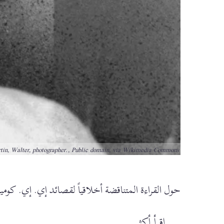
tin, Walter, photographer., Public domain, via Wikimedia Commons
حول القراءة المتناقضة أخلاقياً لقصائد إي. إي. كو
اقرأ أكثر
about