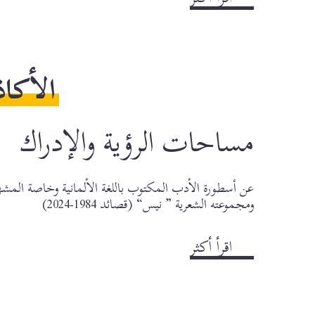
في
الوحل
العميق
الأكاذ
مساحات الرؤية والإدراك
عن أسطورة الأدب المكتوب باللغة الألمانية وخاصة المش
ومجموعته الشعرية ” نيس“ (قصائد 1984-2024)
اقرأ أكثر
about
مساحات
الرؤية
والإدراك