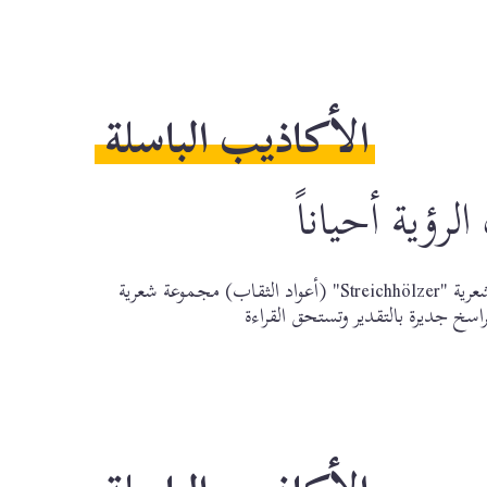
الأكاذيب الباسلة
رؤية أحياناً
تُعد مجموعة فابيان لينت الشعرية "Streichhölzer" (أعواد الثقاب) مجموعة شعرية
اسخ جديرة بالتقدير وتستحق القراءة