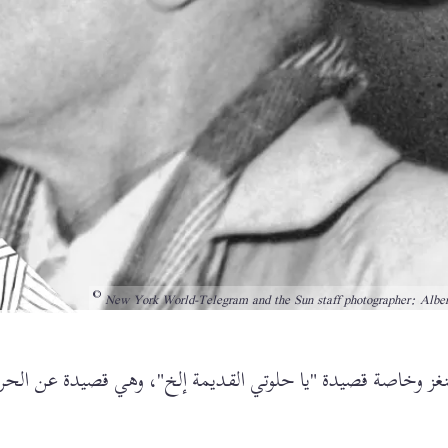
New York World-Telegram and the Sun staff photographer: Alber
مينغز وخاصة قصيدة "يا حلوتي القديمة إلخ"، وهي قصيدة عن الحر