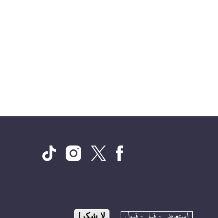
استعرض - قبل - قبول
لا شكرا