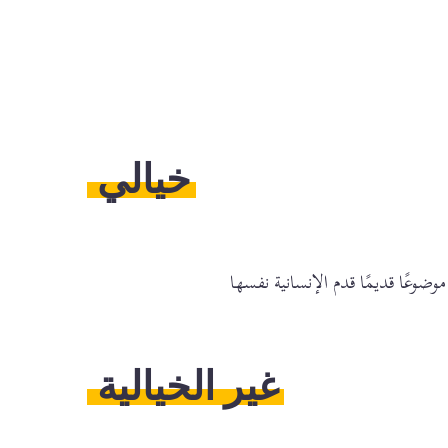
خيالي
غير الخيالية