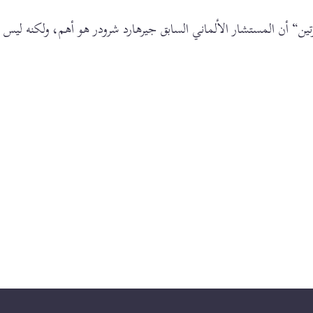
ين“ أن المستشار الألماني السابق جيرهارد شرودر هو أهم، ولكنه ليس