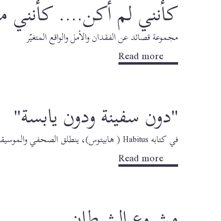
كأنني لم أكن…. كأنني ما
مجموعة قصائد عن الفقدان والأمل والواقع المتغيّر
Read more
"دون سفينة ودون يابسة"
في كتابه Habitus ( هابيتوس)، ينطلق الصحفي والموسيقي السويسري وسيم حسين ببراعة الى آفاق الكتابة الادبية الرفيعة- ويتناول موضوعًا قديمًا قدم الإنسانية نفسها
Read more
مشروع الشيطان