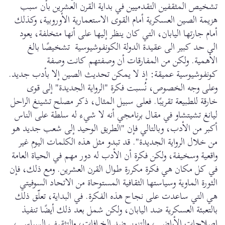
تشخيص المثقفين التقدميين في بداية القرن العشرين بأن سبب
هزيمة الصين العسكرية أمام القوى الاستعمارية الأوروبية، وكذلك
أمام جارتها اليابان، التي كان ينظر إليها على أنها متخلفة، يعود
الى حد كبير الى عقيدة الدولة الكونفوشيوسية تشخيصًا بالغ
الأهمية. ولكن من المفارقات أن وصفتهم كانت وصفة
كونفوشيوسية عميقة: إذ لا يمكن تحديث الصين إلا بأدب جديد.
وعلى وجه الخصوص، نُسبت فكرة "الرواية الجديدة" إلى قوى
خارقة للطبيعة تقريبًا. فعلى سبيل المثال، ذكر مصلح تشينغ الراحل
ليانغ تشيتشاو في مقال برنامجي أنه لا شيء له سلطة على الناس
أكبر من الأدب، وبالتالي فإن "الطريق الوحيد إلى شعب جديد هو
من خلال الرواية الجديدة". قد تبدو مثل هذه الكلمات اليوم غير
واقعية وسخيفة، ولكن فكرة أن الأدب له دور مهم في الحياة العامة
في كل مكان هي فكرة مكررة طوال القرن العشرين. ومع ذلك، فإن
الثورة الماوية وسياستها الثقافية المستوحاة من الاتحاد السوفيتي
هي التي ساعدت على نجاح هذه الفكرة. في البداية، تعلّق ذلك
بالتعبئة العسكرية ضد اليابان، ولكن شمل بعد ذلك أيضًا تنفيذ
إصلاحات الأراضي، والتنوير ضد الخرافات، والتثقيف السياسي،