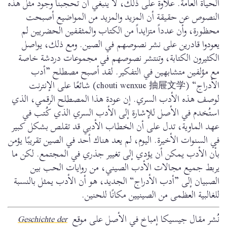
الحياة العامة. علاوة على ذلك، لا ينبغي أن تحجبنا وجود مثل هذه
النصوص عن حقيقة أن المزيد والمزيد من المواضيع أصبحت
محظورة، وأن عدداً متزايداً من الكتاب والمثقفين الحضريين لم
يعودوا قادرين على نشر نصوصهم في الصين. ومع ذلك، يواصل
الكثيرون الكتابة، وتنتشر نصوصهم في مجموعات دردشة خاصة
مع مؤلفين متشابهين في التفكير. لقد أصبح مصطلح ”أدب
الأدراج“ (chouti wenxue 抽屉文学) شائعًا على الإنترنت
لوصف هذه الأدب السري. إن عودة هذا المصطلح الرقمي، الذي
استُخدم في الأصل للإشارة إلى الأدب السري الذي كُتب في
عهد الماوية، تدل على أن الخطاب الأدبي قد تقلص بشكل كبير
في السنوات الأخيرة. اليوم، لم يعد هناك أحد في الصين تقريبًا يؤمن
بأن الأدب يمكن أن يؤدي إلى تغيير جذري في المجتمع. لكن ما
يربط جميع مجالات الأدب الصيني، من روايات الحب بين
الصبيان إلى ”أدب الأدراج“ الجديد، هو أن الأدب يمثل بالنسبة
للغالبية العظمى من الصينيين مكانًا للحنين.
نُشر مقال جيسيكا إمباخ في الأصل على موقع
Geschichte der