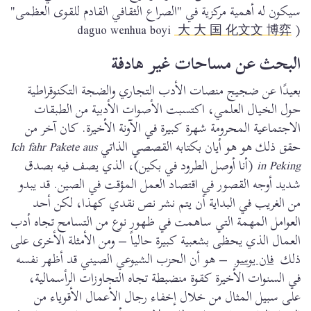
سيكون له أهمية مركزية في "الصراع الثقافي القادم للقوى العظمى"
大 大 国 化文文 博弈
(daguo wenhua boyi
البحث عن مساحات غير هادفة
بعيدًا عن ضجيج منصات الأدب التجاري والضجة التكنوقراطية
حول الخيال العلمي، اكتسبت الأصوات الأدبية من الطبقات
الاجتماعية المحرومة شهرة كبيرة في الآونة الأخيرة. كان آخر من
حقق ذلك هو هو أيان بكتابه القصصي الذاتي
Ich fahr Pakete aus
in Peking
(أنا أوصل الطرود في بكين)، الذي يصف فيه بصدق
شديد أوجه القصور في اقتصاد العمل المؤقت في الصين. قد يبدو
من الغريب في البداية أن يتم نشر نص نقدي كهذا، لكن أحد
العوامل المهمة التي ساهمت في ظهور نوع من التسامح تجاه أدب
العمال الذي يحظى بشعبية كبيرة حالياً – ومن الأمثلة الأخرى على
ذلك
فان يوسو
– هو أن الحزب الشيوعي الصيني قد أظهر نفسه
في السنوات الأخيرة كقوة منضبطة تجاه التجاوزات الرأسمالية،
على سبيل المثال من خلال إخفاء رجال الأعمال الأقوياء من