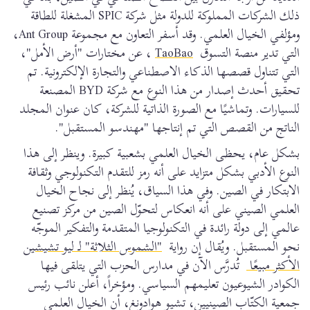
ذلك الشركات المملوكة للدولة مثل شركة SPIC المشغلة للطاقة
ومؤلفي الخيال العلمي. وقد أسفر التعاون مع مجموعة Ant Group،
التي تدير منصة التسوق
TaoBao
، عن مختارات "أرض الأمل"،
التي تتناول قصصها الذكاء الاصطناعي والتجارة الإلكترونية. تم
تحقيق أحدث إصدار من هذا النوع مع شركة BYD المصنعة
للسيارات. وتماشيًا مع الصورة الذاتية للشركة، كان عنوان المجلد
الناتج من القصص التي تم إنتاجها "مهندسو المستقبل".
بشكل عام، يحظى الخيال العلمي بشعبية كبيرة. وينظر إلى هذا
النوع الأدبي بشكل متزايد على أنه رمز للتقدم التكنولوجي وثقافة
الابتكار في الصين. وفي هذا السياق، يُنظر إلى نجاح الخيال
العلمي الصيني على أنه انعكاس لتحوّل الصين من مركز تصنيع
عالمي إلى دولة رائدة في التكنولوجيا المتقدمة والتفكير الموجّه
نحو المستقبل. ويُقال إن رواية
"الشموس الثلاثة" لـ ليو تشيشين
الأكثر مبيعًا
تُدرَّس الآن في مدارس الحزب التي يتلقى فيها
الكوادر الشيوعيون تعليمهم السياسي. ومؤخراً، أعلن نائب رئيس
جمعية الكتّاب الصينيين، تشيو هوادونغ، أن الخيال العلمي