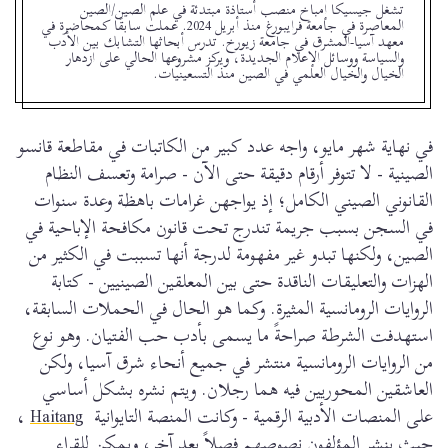
تشغل جيسيكا إمباخ منصب أستاذة مبتدئة في علم الصين/الصين
المعاصرة في جامعة فرايبورغ منذ أبريل 2024. عملت سابقًا كمحاضرة في
معهد آسيا-المشرق في جامعة زيورخ. تدرس أبحاثها التشابك بين الأدب
والسياسة ووسائل الإعلام الجديدة، ويركز مشروعها الحالي على ازدهار
الخيال والخيال العلمي في الصين منذ التسعينيات.
في نهاية شهر مايو، واجه عدد كبير من الكاتبات في مقاطعة قانسو
الصينية - لا تتوفر أرقام دقيقة حتى الآن - صرامة وتعسف النظام
القانوني الصيني الكامل؛ إذ يواجهن غرامات باهظة وعدة سنوات
في السجن بسبب جريمة تندرج تحت قانون مكافحة الإباحية في
الصين، ولكنها تبدو غير مفهومة لدرجة أنها تسببت في الكثير من
الهزات والتعليقات الناقدة حتى بين المعلقين الصينيين - كتابة
الروايات الرومانسية المثيرة. وكما هو الحال في الحملات السابقة،
استهدفت الشرطة صراحةً ما يسمى بأدب حب الفتيان. وهو نوع
من الروايات الرومانسية منتشر في جميع أنحاء شرق آسيا، ولكن
العاشقين المحوريين فيه هما رجلان. ويتم نشره بشكل أساسي
على المنصات الأدبية الرقمية - وكانت المنصة التايوانية
Haitang
،
حيث ينشر المؤلفون نصوصهم فصلاً بعد آخر، ويمكن للقراء