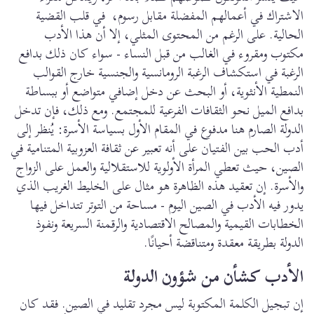
الاشتراك في أعمالهم المفضلة مقابل رسوم، في قلب القضية
الحالية. على الرغم من المحتوى المثلي، إلا أن هذا الأدب
مكتوب ومقروء في الغالب من قبل النساء - سواء كان ذلك بدافع
الرغبة في استكشاف الرغبة الرومانسية والجنسية خارج القوالب
النمطية الأنثوية، أو البحث عن دخل إضافي متواضع أو ببساطة
بدافع الميل نحو الثقافات الفرعية للمجتمع. ومع ذلك، فإن تدخل
الدولة الصارم هنا مدفوع في المقام الأول بسياسة الأسرة: يُنظر إلى
أدب الحب بين الفتيان على أنه تعبير عن ثقافة العزوبية المتنامية في
الصين، حيث تعطي المرأة الأولوية للاستقلالية والعمل على الزواج
والأسرة. إن تعقيد هذه الظاهرة هو مثال على الخليط الغريب الذي
يدور فيه الأدب في الصين اليوم - مساحة من التوتر تتداخل فيها
الخطابات القيمية والمصالح الاقتصادية والرقمنة السريعة ونفوذ
الدولة بطريقة معقدة ومتناقضة أحيانًا.
الأدب كشأن من شؤون الدولة
إن تبجيل الكلمة المكتوبة ليس مجرد تقليد في الصين. فقد كان