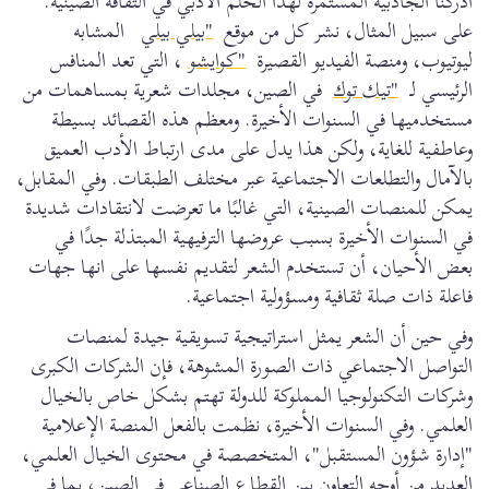
ادركنا الجاذبية المستمرة لهذا الحلم الادبي في الثقافة الصينية.
على سبيل المثال، نشر كل من موقع
"بيلي بيلي
المشابه
ليوتيوب، ومنصة الفيديو القصيرة
"كوايشو
، التي تعد المنافس
الرئيسي لـ
"تيك توك
في الصين، مجلدات شعرية بمساهمات من
مستخدميها في السنوات الأخيرة. ومعظم هذه القصائد بسيطة
وعاطفية للغاية، ولكن هذا يدل على مدى ارتباط الأدب العميق
بالآمال والتطلعات الاجتماعية عبر مختلف الطبقات. وفي المقابل،
يمكن للمنصات الصينية، التي غالبًا ما تعرضت لانتقادات شديدة
في السنوات الأخيرة بسبب عروضها الترفيهية المبتذلة جدًا في
بعض الأحيان، أن تستخدم الشعر لتقديم نفسها على انها جهات
فاعلة ذات صلة ثقافية ومسؤولية اجتماعية.
وفي حين أن الشعر يمثل استراتيجية تسويقية جيدة لمنصات
التواصل الاجتماعي ذات الصورة المشوهة، فإن الشركات الكبرى
وشركات التكنولوجيا المملوكة للدولة تهتم بشكل خاص بالخيال
العلمي. وفي السنوات الأخيرة، نظمت بالفعل المنصة الإعلامية
"إدارة شؤون المستقبل"، المتخصصة في محتوى الخيال العلمي،
العديد من أوجه التعاون بين القطاع الصناعي في الصين، بما في