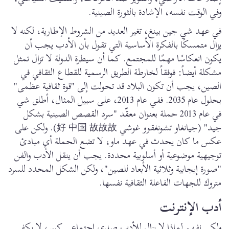
وفي الوقت نفسه، الإشادة بالثورة الصينية.
في عهد شي جين بينغ، تغير العديد من الشروط الإطارية، لكنه لا
يزال متمسكًا بالفكرة الأساسية التي تقول بأن الأدب يجب أن
يكون انعكاسًا مهمًا للمجتمع. كما أن سيطرة الدولة لا تزال تمثل
مشكلة أيضاً: فوفقاً لخارطة الطريق الرسمية للقطاع الثقافي في
الصين، يجب أن تكون البلاد قد تحولت إلى "قوة ثقافية عظمى"
بحلول عام 2035. ففي عام 2013، على سبيل المثال، أطلق شي
في عام 2013 حملة بعنوان معقّد "سرد القصص الصينية بشكل
جيد" (جيانغاو تشونغقوو غوشي 好 中国 故故故). ولكن على
عكس ما كان يحدث في عهد ماو، لا تضع الحملة أي مبادئ
توجيهية موضوعية أو أسلوبية محددة. يجب أن ينقل الأدب والفن
"صورة إيجابية وثلاثية الأبعاد للصين"، ولكن الشكل المحدد للسرد
متروك للجهات الفاعلة الثقافية نفسها.
أدب الإنترنت
ولكي نفهم لماذا لا يزال للأدب صدى اجتماعي كبير، لا يكفي