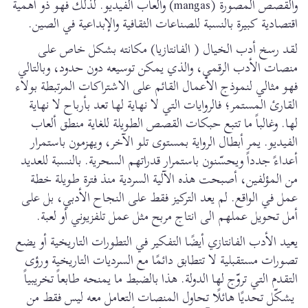
والقصص المصورة (mangas) وألعاب الفيديو. لذلك فهو ذو أهمية
اقتصادية كبيرة بالنسبة للصناعات الثقافية والإبداعية في الصين.
لقد رسخ أدب الخيال ( الفانتازيا) مكانته بشكل خاص على
منصات الأدب الرقمي، والذي يمكن توسيعه دون حدود، وبالتالي
فهو مثالي لنموذج الأعمال القائم على الاشتراكات المرتبطة بولاء
القارئ المستمر؛ فالروايات التي لا نهاية لها تعد بأرباح لا نهاية
لها. وغالباً ما تتبع حبكات القصص الطويلة للغاية منطق ألعاب
الفيديو. يمر أبطال الرواية بمستوى تلو الآخر، ويهزمون باستمرار
أعداءً جدداً ويحسّنون باستمرار قدراتهم السحرية. بالنسبة للعديد
من المؤلفين، أصبحت هذه الآلية السردية منذ فترة طويلة خطة
عمل في الواقع. لم يعد التركيز فقط على النجاح الأدبي، بل على
أمل تحويل عملهم الى انتاج مربح مثل عمل تلفزيوني أو لعبة.
يعيد الأدب الفانتازي أيضًا التفكير في التطورات التاريخية أو يضع
تصورات مستقبلية لا تتطابق دائمًا مع السرديات التاريخية ورؤى
التقدم التي تروّج لها الدولة. هذا بالضبط ما يمنحه طابعاً تخريبياً
يشكّل تحديًا هائلًا تحاول المنصات التعامل معه ليس فقط من