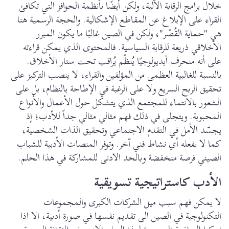
خلال برامج الرقابة الآلية، ولكن أيضًا بأنظمة الحوافز التي تكافئ
القراء على الإبلاغ عن المقاطع الإشكالية. والحجة الرسمية هنا
هي "حماية القُصّر"، ولكن في الصين غالبًا ما يكون المبرر
الأخلاقي ذريعة للرقابة السياسية. فالمحتوى الذي يمكن قراءته
على أنه منحرف أيديولوجيًا يُنظّم يُراقب تحت ستار الأخلاق.
بالنسبة للغالبية العظمى من المؤلفين والقراء، لا ينصب التركيز على
تحقيق الربح السريع ولا على الرغبة في الإطاحة بالنظام، بل على
الشعور بالانتماء للمجتمع الذي يتشكل حول الأعمال والأنواع
المحبوبة. ويتجلى في ذلك فهم مثالي مثالي جداً للأدب؛ إذ
يجسّد الأمل في التقدم الاجتماعي وتحقيق الذات الشخصية،
كما لا يفعله أي نشاط فني آخر. وتوفر المنصات الأدبية للشباب
الصيني فرصة منخفضة وبالحد الادنى للمشاركة في هذا الحلم.
الأدب كاستراتيجية تسويقية
لا يمكن فهم سبب ميل الشركات الكبرى والمجموعات
التكنولوجية في الصين الى تقديم نفسها في صورة أدبية، الا اذا