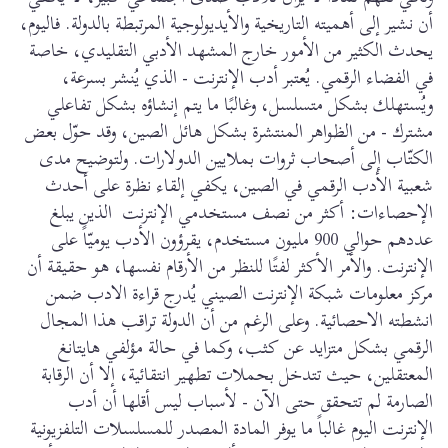
أن نشير إلى أهميته التاريخية والأيديولوجية المرتبطة بالدولة. فاليوم،
يحدث الكثير من الأمور خارج المشهد الأدبي التقليدي، خاصة
في الفضاء الرقمي. يُعتبر أدب الإنترنت - الذي يُنشر بسرعة،
ويُستهلك بشكل متسلسل، وغالبًا ما يتم إنشاؤه بشكل تفاعلي
مشترك - من الظواهر المنتشرة بشكل هائل الصين، وقد حوّل بعض
الكتّاب إلى أصحاب ثروات بملايين الدولارات. ولتوضيح مدى
شعبية الأدب الرقمي في الصين، يكفي إلقاء نظرة على أحدث
الإحصاءات: أكثر من نصف مستخدمي الإنترنت الذين يبلغ
عددهم حوالي 900 مليون مستخدم، يقرؤون الأدب يوميّاً على
الإنترنت. والأمر الأكثر لفتًا للنظر من الأرقام نفسها، هو حقيقة أن
مركز معلومات شبكة الإنترنت الصيني يُدرج قراءة الادب ضمن
انشطته الاحصائية. وعلى الرغم من أن الدولة تراقب هذا المجال
الرقمي بشكل متزايد عن كثب، وكما في حالة مؤلفي هايتانغ
المعتقلين، حيث تتدخل بحملات تطهير انتقائية، إلا أن الرقابة
الصارمة لم تتحقق حتى الآن - لأسباب ليس أقلها أن أدب
الإنترنت اليوم غالباً ما يوفر المادة المصدر للمسلسلات التلفزيونية