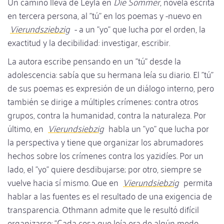
Un camino lleva de Leyla en
Die Sommer
, novela escrita
en tercera persona, al "tú" en los poemas y -nuevo en
Vierundsziebzig
- a un "yo" que lucha por el orden, la
exactitud y la decibilidad: investigar, escribir.
La autora escribe pensando en un "tú" desde la
adolescencia: sabía que su hermana leía su diario. El "tú"
de sus poemas es expresión de un diálogo interno, pero
también se dirige a múltiples crímenes: contra otros
grupos, contra la humanidad, contra la naturaleza. Por
último, en
Vierundsiebzig
habla un "yo" que lucha por
la perspectiva y tiene que organizar los abrumadores
hechos sobre los crímenes contra los yazidíes. Por un
lado, el "yo" quiere desdibujarse; por otro, siempre se
vuelve hacia sí mismo. Que en
Vierundsiebzig
permita
hablar a las fuentes es el resultado de una exigencia de
transparencia. Othmann admite que le resultó difícil
organizarse: "Cada cosa que leía era de algún modo