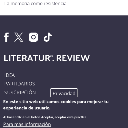
La memoria como resistencia
IDEA
Footer
PARTIDARIOS
Site
SUSCRIPCIÓN
Privacidad
Info
AUTORES
En este sitio web utilizamos cookies para mejorar tu
experiencia de usuario.
PIE DE IMPRENTA
Footer
Al hacer clic en el botón Aceptar, aceptas esta práctica.
.
PROTECCIÓN DE DATOS
Para más información