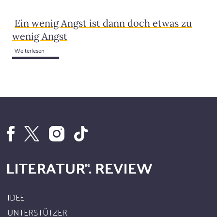
Ein wenig Angst ist dann doch etwas zu
wenig Angst
Weiterlesen
IDEE
Footer
UNTERSTÜTZER