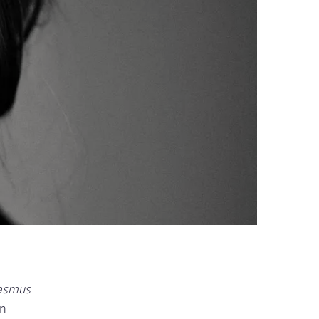
asmus
in