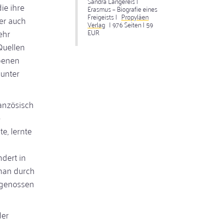
Sandra Langereis |
ie ihre
Erasmus – Biografie eines
Freigeists |
Propyläen
er auch
Verlag
| 976 Seiten | 59
ehr
EUR
Quellen
benen
 unter
ranzösisch
e
e, lernte
ndert in
 man durch
tgenossen
der