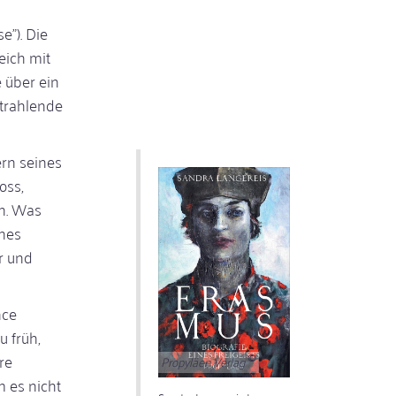
e"). Die
eich mit
 über ein
trahlende
ern seines
oss,
en. Was
ines
r und
nce
u früh,
re
Propyläen Verlag
 es nicht