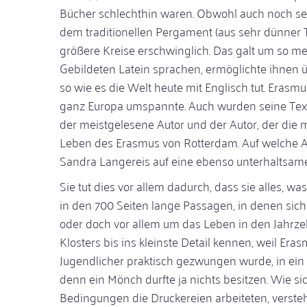
Bücher schlechthin waren. Obwohl auch noch se
dem traditionellen Pergament (aus sehr dünner Tie
größere Kreise erschwinglich. Das galt um so meh
Gebildeten Latein sprachen, ermöglichte ihnen 
so wie es die Welt heute mit Englisch tut. Eras
ganz Europa umspannte. Auch wurden seine Texte
der meistgelesene Autor und der Autor, der die 
Leben des Erasmus von Rotterdam. Auf welche A
Sandra Langereis auf eine ebenso unterhaltsame
Sie tut dies vor allem dadurch, dass sie alles, wa
in den 700 Seiten lange Passagen, in denen sich
oder doch vor allem um das Leben in den Jahrze
Klosters bis ins kleinste Detail kennen, weil E
Jugendlicher praktisch gezwungen wurde, in ein s
denn ein Mönch durfte ja nichts besitzen. Wie s
Bedingungen die Druckereien arbeiteten, verste