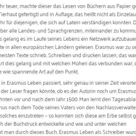
hr teuer, machte dieser das Lesen von Büchern aus Papier 
rhaut gefertigt) und in Auflage, das heißt nicht als Einzelau
r für diejenigen, die sich auf Latein verständigen konnten. 
über alle Landes- und Sprachgrenzen, miteinander zu kommu
mus gelang es im Laufe seines Lebens ein Netzwerk aufzubaue
 in allen europäischen Ländern gelesen. Erasmus war zu se
meisten Texte schrieb. Schreiben und drucken lassen, das wa
rt dies gelang und mit welchen Mühen das verbunden war, d
 wie spannende Art auf den Punkt.
s in Erasmus Leben passiert, sehr genau in seiner Zeit verortet
 der Leser fragen könnte, ob es der Autorin noch um Erasmu
hnten vor und nach dem Jahr 1500. Man lernt den Tagesabla
rasmus nach dem Tode seines Vaters von den Nachlassverwalte
olches einzutreten – so konnten sich diese am Erbe selbst gü
ich der Buchdruck entwickelte und wie und unter welchen
ht man durch dieses Buch. Erasmus Leben als Schreiber wurd