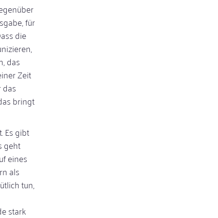
gegenüber
sgabe, für
Dass die
nizieren,
n, das
iner Zeit
r das
as bringt
. Es gibt
s geht
uf eines
rn als
tlich tun,
e stark