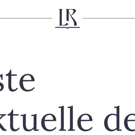
ste
ktuelle d