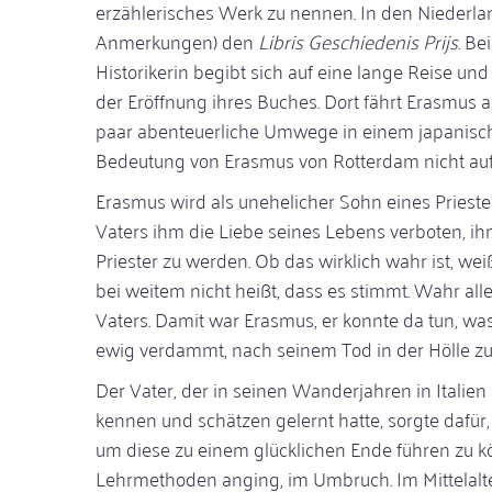
erzählerisches Werk zu nennen. In den Niederlan
Anmerkungen) den
Libris Geschiedenis Prijs
. Be
Historikerin begibt sich auf eine lange Reise und 
der Eröffnung ihres Buches. Dort fährt Erasmus 
paar abenteuerliche Umwege in einem japanisc
Bedeutung von Erasmus von Rotterdam nicht auf
Erasmus wird als unehelicher Sohn eines Prieste
Vaters ihm die Liebe seines Lebens verboten, ih
Priester zu werden. Ob das wirklich wahr ist, we
bei weitem nicht heißt, dass es stimmt. Wahr all
Vaters. Damit war Erasmus, er konnte da tun, wa
ewig verdammt, nach seinem Tod in der Hölle zu
Der Vater, der in seinen Wanderjahren in Italie
kennen und schätzen gelernt hatte, sorgte dafür,
um diese zu einem glücklichen Ende führen zu kö
Lehrmethoden anging, im Umbruch. Im Mittelalte