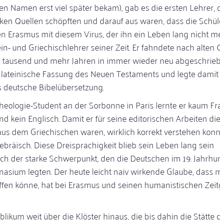
sen Namen erst viel später bekam), gab es die ersten Lehrer, d
ken Quellen schöpften und darauf aus waren, dass die Schül
ten Erasmus mit diesem Virus, der ihn ein Leben lang nicht m
in- und Griechischlehrer seiner Zeit. Er fahndete nach alten 
s tausend und mehr Jahren in immer wieder neu abgeschrie
 lateinische Fassung des Neuen Testaments und legte damit
s deutsche Bibelübersetzung.
Theologie-Student an der Sorbonne in Paris lernte er kaum F
 kein Englisch. Damit er für seine editorischen Arbeiten di
aus dem Griechischen waren, wirklich korrekt verstehen konnt
ebräisch. Diese Dreisprachigkeit blieb sein Leben lang sein
och der starke Schwerpunkt, den die Deutschen im 19. Jahrhu
nasium legten. Der heute leicht naiv wirkende Glaube, dass
affen könne, hat bei Erasmus und seinen humanistischen Zei
kum weit über die Klöster hinaus, die bis dahin die Stätte 