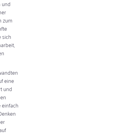
n und
ner
nn zum
nfte
 sich
arbeit,
en
 wandten
uf eine
rt und
men
 einfach
 Denken
der
auf