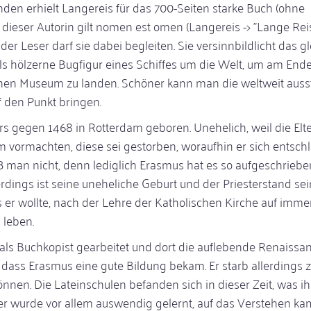
den erhielt Langereis für das 700-Seiten starke Buch (ohne
i dieser Autorin gilt nomen est omen (Langereis -> "Lange Reis
der Leser darf sie dabei begleiten. Sie versinnbildlicht das gl
als hölzerne Bugfigur eines Schiffes um die Welt, um am Ende
hen Museum zu landen. Schöner kann man die weltweit auss
 den Punkt bringen.
rs gegen 1468 in Rotterdam geboren. Unehelich, weil die Elt
m vormachten, diese sei gestorben, woraufhin er sich entschl
iß man nicht, denn lediglich Erasmus hat es so aufgeschrieb
erdings ist seine uneheliche Geburt und der Priesterstand se
s er wollte, nach der Lehre der Katholischen Kirche auf imme
 leben.
n als Buchkopist gearbeitet und dort die auflebende Renaissa
 dass Erasmus eine gute Bildung bekam. Er starb allerdings z
nnen. Die Lateinschulen befanden sich in dieser Zeit, was ih
r wurde vor allem auswendig gelernt, auf das Verstehen kam