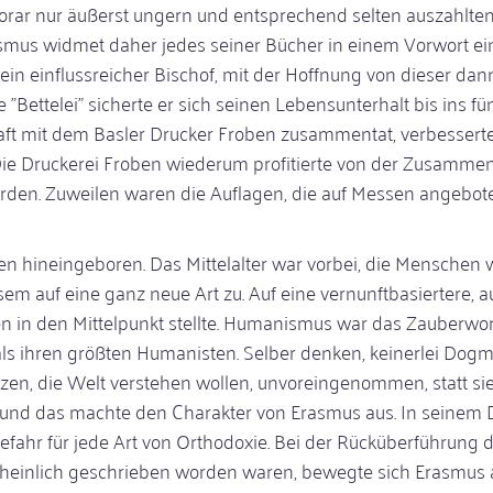
orar nur äußerst ungern und entsprechend selten auszahlte
smus widmet daher jedes seiner Bücher in einem Vorwort ei
r ein einflussreicher Bischof, mit der Hoffnung von dieser da
"Bettelei" sicherte er sich seinen Lebensunterhalt bis ins fü
rhaft mit dem Basler Drucker Froben zusammentat, verbesserte
ie Druckerei Froben wiederum profitierte von der Zusammen
rden. Zuweilen waren die Auflagen, die auf Messen angebot
n hineingeboren. Das Mittelalter war vorbei, die Menschen
sem auf eine ganz neue Art zu. Auf eine vernunftbasiertere, a
chen in den Mittelpunkt stellte. Humanismus war das Zauberwo
ls ihren größten Humanisten. Selber denken, keinerlei Dog
zen, die Welt verstehen wollen, unvoreingenommen, statt sie
 und das machte den Charakter von Erasmus aus. In seinem
efahr für jede Art von Orthodoxie. Bei der Rücküberführung 
rscheinlich geschrieben worden waren, bewegte sich Erasmus 