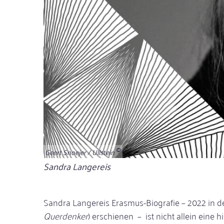
Geert Snoejer / Ullstein
Bildunterschrift
Sandra Langereis
Sandra Langereis Erasmus-Biografie – 2022 in d
Querdenker
) erschienen – ist nicht allein eine h