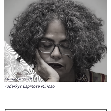
Larissa Villacorta
Bildunterschrift
Yuderkys Espinosa Miñoso