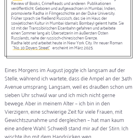
Review of Books, CrimeReads und anderen Publikationen
veröffentlicht. Geboren und aufgewachsen in Mumbai, Indien,
promovierte Radha in Filmgeschichte an der Duke University.
Früher sprach sie fließend Russisch, das sie im Haus der
sowjetischen Kultur in Mumbai (damals Bombay) gelernt hatte. Sie
ist mit der Transsibirischen Eisenbahn gefahren und arbeitete
einen Sommer lang als Übersetzerin im äußersten Osten
Russlands, nahe der russisch-chinesischen Grenze.
Radha lebt und arbeitet heute in New York City. Ihr neuer Roman
"No. 10 Doyers Street"
erscheint im März 2025.
Eines Morgens im August joggte ich langsam auf der
Stelle, während ich wartete, dass die Ampel an der 34th
Avenue umsprang. Langsam, weil es draußen schon um
sieben Uhr schwül war und ich mich nicht gerne
bewege. Aber in meinem Alter – ich bin in den
Vierzigern, eine schwierige Zeit für viele Frauen, mit
Gewichtszunahme und dergleichen – hat man kaum
eine andere Wahl. Schweiß stand mir auf der Stirn. Ich
wischte ihn mit dem Handrücken weg.