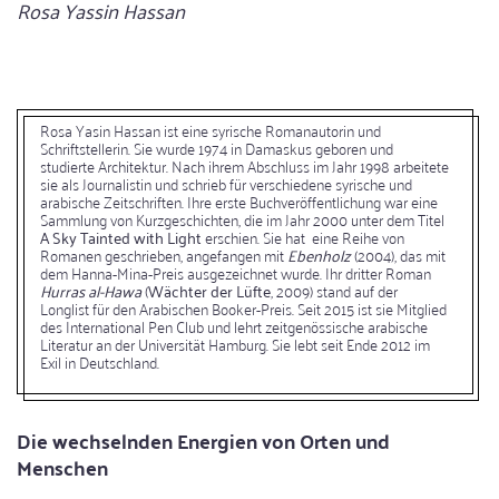
Bildunterschrift
Rosa Yassin Hassan
Rosa Yasin Hassan ist eine syrische Romanautorin und
Schriftstellerin. Sie wurde 1974 in Damaskus geboren und
studierte Architektur. Nach ihrem Abschluss im Jahr 1998 arbeitete
sie als Journalistin und schrieb für verschiedene syrische und
arabische Zeitschriften. Ihre erste Buchveröffentlichung war eine
Sammlung von Kurzgeschichten, die im Jahr 2000 unter dem Titel
A Sky Tainted with Light
erschien. Sie hat eine Reihe von
Romanen geschrieben, angefangen mit
Ebenholz
(2004), das mit
dem Hanna-Mina-Preis ausgezeichnet wurde. Ihr dritter Roman
Hurras al-Hawa
(
Wächter der Lüfte
, 2009) stand auf der
Longlist für den Arabischen Booker-Preis. Seit 2015 ist sie Mitglied
des International Pen Club und lehrt zeitgenössische arabische
Literatur an der Universität Hamburg. Sie lebt seit Ende 2012 im
Exil in Deutschland.
Die wechselnden Energien von Orten und
Menschen