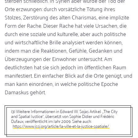
sterben schließlich. In Syrien aber wurde der Tod der
Orte erzwungen: durch vorsätzliche Tötung ihres
Stolzes, Zerstörung des alten Charismas, eine implizite
Form der Rache. Dieser Rache hat viele Ursachen, die
durch eine soziale und kulturelle, aber auch politische
und wirtschaftliche Brille analysiert werden können,
indem man die Reaktionen, Gefühle, Gedanken und
Überzeugungen der Einwohner untersucht. Am
deutlichsten hat sie sich jedoch im öffentlichen Raum
manifestiert. Ein einfacher Blick auf die Orte genügt, und
man kann einordnen, in welche politische Epoche
Damaskus gehört.
(3) Weitere Informationen in Edward W. Sojas Artikel: „The City
and Spatial Justice“, übersetzt von Sophie Didier und Frédéric
Dufaux, veröffentlicht im Jahr 2009. Siehe auch:
https://www.jssj.org/article/la-ville-et-la-justice-spatiale/.