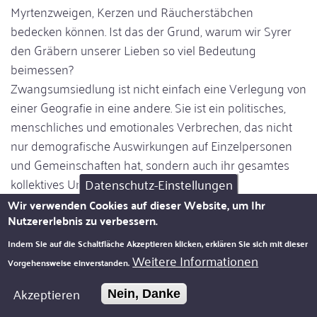
Myrtenzweigen, Kerzen und Räucherstäbchen
bedecken können. Ist das der Grund, warum wir Syrer
den Gräbern unserer Lieben so viel Bedeutung
beimessen?
Zwangsumsiedlung ist nicht einfach eine Verlegung von
einer Geografie in eine andere. Sie ist ein politisches,
menschliches und emotionales Verbrechen, das nicht
nur demografische Auswirkungen auf Einzelpersonen
und Gemeinschaften hat, sondern auch ihr gesamtes
kollektives Unbewusstes erschüttert.
Datenschutz-Einstellungen
Wir verwenden Cookies auf dieser Website, um Ihr
An einem anderen Ort bei Null anzufangen ist, als
Nutzererlebnis zu verbessern.
würde man gezwungen, eine Liebesbeziehung zu
Indem Sie auf die Schaltfläche Akzeptieren klicken, erklären Sie sich mit dieser
verlassen, in die man alles investiert hat. Es ist, als würde
Weitere Informationen
Vorgehensweise einverstanden.
man seine Wurzeln verlieren und erleben, wie das
stärkste Fundament der eigenen Existenz nachgibt. Um
Akzeptieren
Nein, Danke
sich plötzlich in einem Vakuum wiederzufinden, ohne