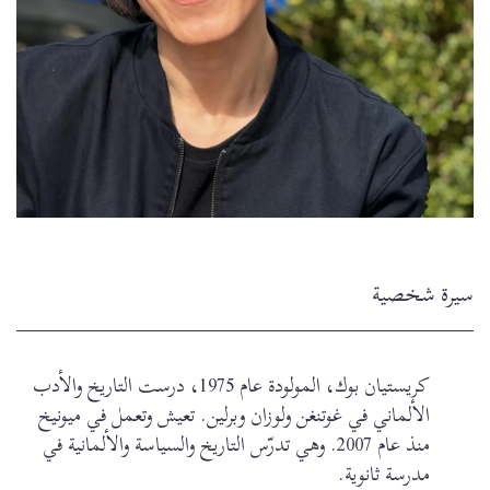
سيرة شخصية
كريستيان بوك، المولودة عام 1975، درست التاريخ والأدب
الألماني في غوتنغن ولوزان وبرلين. تعيش وتعمل في ميونيخ
منذ عام 2007. وهي تدرّس التاريخ والسياسة والألمانية في
مدرسة ثانوية.