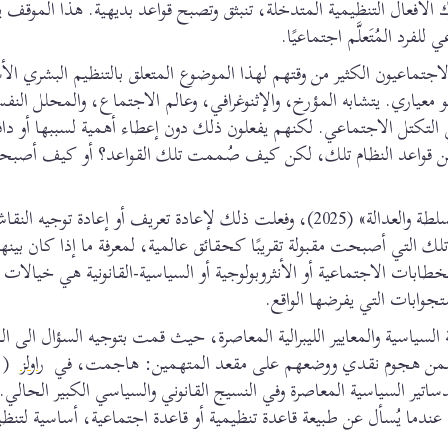
درك الأفعال التنظيمية المتدخلة، تنبثق وتصبح قواعد بديهية. هذا الموقف 
لفرد المُتَعلَّم اجتماعيًا.
جتماعيون الكثير من وقتهم لهذا الموضوع المتعلق بالتنظيم البشري ال
عياري. يتشابه المؤرخ، والإثنوغرافي، وعالم الاجتماع، والمحلل النف
ي التكتل الاجتماعي. لكنهم يفعلون ذلك دون إعطاء أهمية لسببها أو دافع
ءً من قواعد النظام تلك، لكن كيف صُممت تلك القواعد؟ أو كيف أصب
لقد فتحت هذا النقاش حول طبيعة القاعدة في كتابي «السلطة والعدالة» (2025)، وفعلت ذلك لإعادة تعريف أو إعادة تو
ك التي أصبحت مقبولة تقريبًا كحقائق عالمية، لمعرفة ما إذا كان بينه
ابات الاجتماعية أو الأنثروبولوجية أو السياسية-القانونية هي خيالات
وابات التي يفرضها الواقع.
السياسية والمعايير الليبرالية المعاصرة، حيث قمت بتوجيه السؤال الى ال
ن، ضمن هجوم نقدي ووضعهم على مقعد المتهمين: هاجمت، في
راولز
ساتير السياسية المعاصرة وفي النسيج القانوني والسياسي الكبير الحا
دما يُسأل عن طبيعة قاعدة تنظيمية أو قاعدة اجتماعية، أساسية لتنظيم