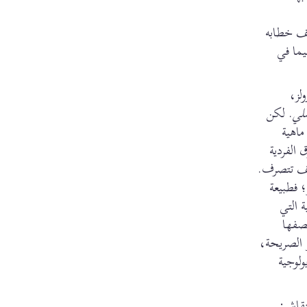
عف خطابه
يما في
لز،
لي
. لكن
ماهية
الفردية
كيف تتصرف.
 فطبيعة
 التي
تصفها
 أو الصريحة،
ولوجية
لنقاش: