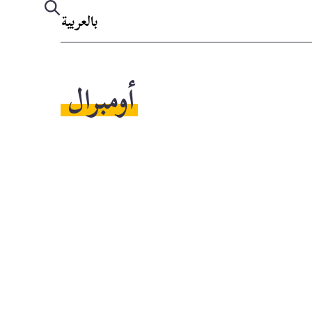
بالعربية
أومبرال