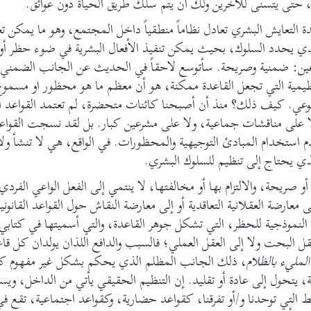
اماً، حتى يتسنى للآخرين ولك أن يتم سلك طريق الحياة دون عوائق.
ة التعايش البشري تعادل نظاماً منطقياً داخل المجتمع، وهو ما يمكن تعر
ذي يحدد السلوك، بحيث يمكن تنفيذ الأفعال البشرية في ضوء حظر أ
عين: ضمنية وصريحة. سأتوسع لاحقاً في الحديث عن الجانب الضمني 
تنظيمية التي تجعل القاعدة ممكنة، هو أن معظم ما هو محظور او مسمو
لطوعي. كيف ذلك؟ منذ أن أصبحنا كائنات متحضرة، لم تعتمد القواعد ا
لا على مناقشات جماعية، ولا على مشرعين كبار. بل لقد نسجت القواعد
 استخدام المبادئ التوجيهية والمحظورات. في الواقع، هي لا تنشأ ولا
الذي يحتاج إلى تنظيم للسلوك البشري.
و صريحة، والالتزام بها أو مخالفتها، لا ينتمي إلى الفعل الواعي الفرد
عارضة العقلانية التعاقدية أو إلى معارضة النقاش حول القواعد القانونية
ية النموذجية للحظر، التي تشكل جوهر القاعدة، والتي أسميتها في كتابي
ة العقل البحت ولا إلى العقل العملي؛ فالسبب والدافع اللذان يولدان كل قا
لمليء بالظلام
، ذلك الجانب المظلم الذي يحكم بشكل غير مفهوم كي
 يتحول إلى عادة أو تقليد. إن التنظيم الحقيقي يأتي من الداخل، ويس
ط التي توحدنا و/أو تفرقنا، كقواعد حضارية، وكقواعد اجتماعية، تقع 