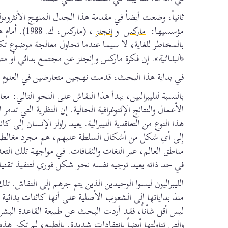
ثانياً، وضعت أيضاً في مقدمة هذا الجدل المنهج الأنثروب
مؤسسيها:
ماركس
و
إنجلز
، (ماركس، 
بالمخاطر للغاية، لا سيما عندما تحاول معالجة موضوع تكو
«
البدائية
». إن فكرة ماركس وإنجلز عن مجتمع بدائي أو م
في بداية هذا البحث، قدمت نهجين متعارضين في العلوم الس
بالنسبة للليبراليين، يبدأ هذا النقاش على النحو التالي
الأعمال والنتائج الإثنوغرافية الحالية. إن النظرية التي تد
هذا النوع من التعاقدية الليبرالية. يعيد راولز الإنسان إل
إلى أي شكل من أشكال السلطة عليهم، هم مجرد مغالطة.
مناطق العالم، عبر اللغات والثقافات. في مواجهة تلك التع
في حد ذاته يعيد توجيه نفسه نحو شكل فوري لتنفيذ تقني
الليبراليون ليسوا الوحيدين الذين يتم جرهم إلى النقاش. تل
منذ بداياتها إلى الشعوب الأصلية على أنها كائنات بدائية 
ليس أقل شأناً، فقد أردت البحث عن طبيعة القاعدة الب
والتي تناولتها أيضاً بانتقادات شديدة. بالطبع، لم تكن ه