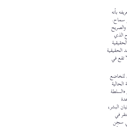
يفه بأنه
و سماح.
والصريح
ح الذي
لحقيقية
 الحقيقية
 تقع في
ي للخاضع
 الحالية
 «السلطة
عدة
ان البشر،
تقر في
في سجن