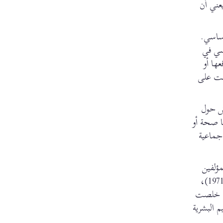
يعني أن
أساسي.
سي في
ها أو
حت على
جيه النقاش حول
ا صحة أو
 جماعية
مؤلفين
(1971)،
لي. خلصت
 البشرية