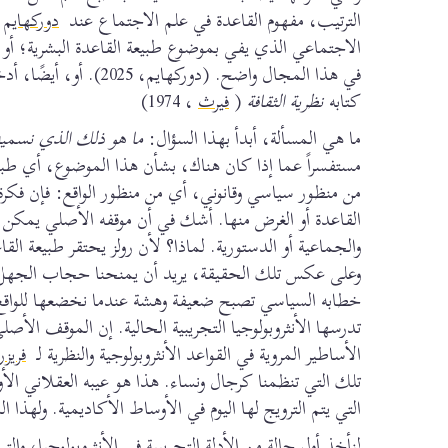
الترتيب، مفهوم القاعدة في علم الاجتماع عند
دوركهايم
الاجتماعي الذي يفي بموضوع طبيعة القاعدة البشرية؛
في هذا المجال واضح. (دوركهايم، 2025). أو، أيضًا، أدخلت في هذا البحث السليم مواقف الوظيفية لـ
كتابه
نظرية الثقافة
(
فيرث
، 1974)
ما هي المسألة، أبدأ بهذا السؤال:
ما هو ذلك الذي نسميه
مستفسراً عما إذا كان هناك، بشأن هذا الموضوع، أي طبيع
من منظور سياسي وقانوني، أي من منظور الواقع: فإن فكر
القاعدة أو الغرض منها. أشك في أن موقفه الأصلي يمكن أ
والجماعية أو الدستورية. لماذا؟ لأن رولز يحتقر طبيعة ا
وعلى عكس تلك الحقيقة، يريد أن يمنحنا حجاب الجهل ا
خطابه السياسي تصبح ضعيفة وهشة عندما نخضعها للواقع ا
تدرسها الأنثروبولوجيا التجريبية الحالية. إن الموقف ال
الأساطير المروية في القواعد الأنثروبولوجية والنظرية لـ
فريزر
تلك التي تنظمنا كرجال ونساء. هذا هو عيبه العقلاني الأو
التي يتم الترويج لها اليوم في الأوساط الأكاديمية. ولهذا 
لنأخذ أول حالة من الأدلة التجريبية في الأنثروبولوجيا، 