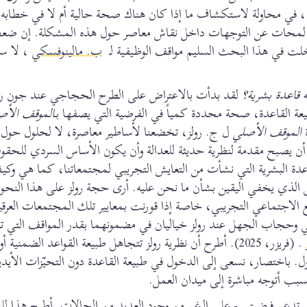
، في محاولة لاستكشاف ما إذا كان هناك صحة حالية أم لا في خطابه
 أو لمحات عن التوجهات داخل نقاش معاصر حول هذه المشكلة. إن ض
ب. مالينوفسكي
، لا س
 قاعدة بشرية؟
لقد بدأت بالاعتراض على الطرح الحجاجي عند جون رو
ة القاعدة، صحة محددة كمياً في الفرضية التي يصفها بـ
الموقف الأص
ة
الموقف الأصلي
ل ج. رولز، تخضعنا لأساطير معاصرة، لا لحلول حول 
ن يصبح مقدمة لنظرية حديثة للعدالة وأن يكون الأساس السردي للحقوق 
لقاعدة البشرية التي نشأت من التعايش التجريبي لمجتمعاتنا، كما هي و
لذي يخفي اليقين بشأن ما نحن عليه. أرى حجة رولز على هذا النحو؛
لاجتماعي التجريبي، خاصة إذا قورنت بمعايير تلك المجتمعات العرقية
أصلي وحجاب الجهل عند رولز خياليان في مضمونهما بقدر المواقف التي 
. (فريزر، 2025). أطرح أن نظرية رولز تتجاهل طبيعة القواعد الضمنية
ل. باختصار، نسعى إلى الدخول في طبيعة القاعدة دون التحيّزات الأيدي
السبب أتوجه مباشرة إلى ميدان العمل.
والتي تدعم فرضيتي - على الرغم من وجود العديد من الحالات. أطرح هذا ل