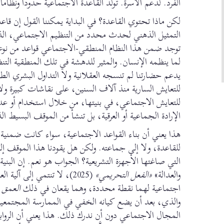
الفرد. لدعم الأسرة. تولّد القاعدة الاجتماعية حدوداً ونظ
لكن ماذا تحتوي القاعدة؟ في البداية يمكننا القول إن قاعد
التمثيل الذهني لحدث محدد من التنظيم الاجتماعي، ال
توجد ضمن هذا النظام المنطقي-الاجتماعي قواعد من نو
لما ينظمه الإنسان. والمثير للدهشة في تلك المنطقية ال
يدعم حضارتنا لم تنسجه العقلانية ولا التداول البشري ا
للتعايش السارية منذ آلاف السنين، على نقاشات كبيرة و
للتعايش الاجتماعي، في بنيتها، من خلال استخدام أو عدم
الإرادة الجماعية أو العرقية، بل تنشأ من الموقف البسيط 
هذا يعني أن بناء القواعد الاجتماعية، سواء كانت ضمنية أ
للقاعدة، ولا إلى جماعته. ولكن هل يقودنا هذا الموقف إلى م
التي صاغتها الأجهزة التشريعية؟ الجواب هو نعم. إن البن
والعدالة»
«الفعل التحريمي»
(2025)، لا تنتمي إلى آلي
اجتماعية لهما نقطة محددة، وهما يقعان في ذلك
العمق ا
والذي، بعد أن يضع كيانه الخفي في الممارسة المجتمعية،
المجال الاجتماعي دون أن ندرك ذلك. هذا يعني أن الرواب