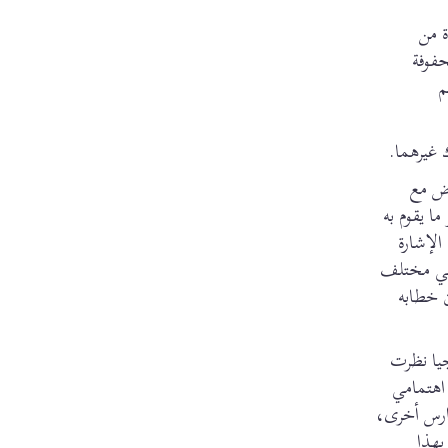
ة من
محفوفة
م
 غيرهما.
رض مع
ما يقوم به
الإشارة
 في مختلف
ن خطابه
جيا نظرت
 اهتمامي
ارس أخرى،
بهذا