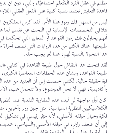
مظلم في عقل الفرد المُتَعلَّم اجتماعيًا، والتي، دون أن ن
قاعدة التعايش تعتمد بنسبة كبيرة على الفعل العقلي اللاواعي ل
ليس من السهل فك رموز هذا الأمر. لقد كرس المفكرون الا
تتلاقى التخصصات الإنسانية في البحث عن تفسير لما هو م
أنهم يحاولون فك رموز القواعد أو المعايير التي تحكمنا ف
طبيعتها. هناك الكثير من هذه الروايات التي تصف أجزا
هذا النحو؟ بالنسبة لهم، هذا لغز يجب حله.
طبيعة القواعد، وبشأن هذه الخطابات المعاصرة الكبرى، تل
قوة حقيقة حالية. لكنني خلصت إلى أن العديد من هذه الخط
وأكاديمية، فهي لا تحل الموضوع، ولا تتحمل عبء الاستج
كان أول مواجهة لي لبدء هذه المقاربة النقدية ضد النظرية 
الكلاسيكيين للنظرية السياسية، مثل جون رولز وآخري
فكرة وخيال موقفه الأصلي، لأنه مؤثر رئيسي في تشكيل الد
إلى أن ضعف راولز، في موقفه الأصلي والسياسي، شديد، عن
في أمة ما. هنا يبدأ في المقدمة نقاشي ضده.