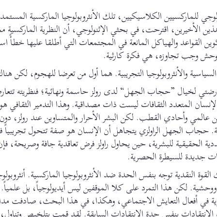
ولوجي للماركسيين الكلاسيكيين، تلك الأنثروبولوجيا الماركسية المستمد
ك. 1988). أمام هذين الأخيرين، اقترحت، في بحثي الإثنولوجي، أن النظرية الماركسية 
ين القواعد والهياكل المانعة في المجتمعات التي أطلقا عليها خطأً اس
توحش وجب تجاوزه، هي فكرة كارثية.
ياسية والأنثروبولوجيا التجريبية. هما أول من تعرضا للهجوم، لكن هناك
: معارضتي لخيال ”حجاب الجهل“ لدى رولز حاسمة ونهائية؛ فنظريته تتعا
مر الإنسان المتعدد الثقافات ليست ذات مصداقية. وهذا التدمير الثقافي هو 
ى كائن عالمي وأحادي القطب. لكن البشر الأحرار والمتساوين عند رولز، دون 
 حجاب الجهل الراولزي يتجاهل أن الإنسان هو صفة تتحول تجريبياً
ددية الحقيقية للبشرية، حين يحاول راولز فرض تعاقدية جافة وصريحة، فإ
ات جديدة للسيطرة الحصرية.
ك القوة النقدية توجه بنفس الحدة ضد الأنثروبولوجيا الماركسية. أنثروبولو
ووحشية. لكن هذا التمرد على كلا الموقفين ليس أيديولوجياً، بل علمياً.
شرية في أفعال التعايش الاجتماعي، وهكذا، في هذا البحث، صادفت مد
ذه الانتقادات بنفس حدة الانتقادات السابقة. لقد قمت بتلخيص وتناول، 