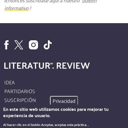
informativo
!
IDEA
Footer
PARTIDARIOS
Site
SUSCRIPCIÓN
Privacidad
Info
AUTORES
En este sitio web utilizamos cookies para mejorar tu
experiencia de usuario.
PIE DE IMPRENTA
Footer
Al hacer clic en el botón Aceptar, aceptas esta práctica.
.