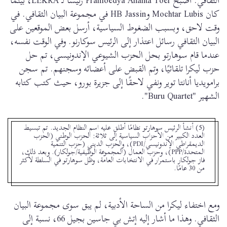
الثقافي. أصبح Pramoedya Ananta Toer رئيسًا لـ LEKRA، بينما
كان Mochtar Lubis وHB Jassin في مجموعة البيان الثقافي. في
وقت لاحق، وبسبب الضغوط السياسية، أرسل بعض الموقعين على
البيان الثقافي رسائل اعتذار إلى الرئيس سوكارنو. وفي الوقت نفسه،
عندما قام سوهارتو بحل الحزب الشيوعي الإندونيسي، تم حل
حزب ليكرا تلقائيًا، وتم القبض على أعضائه وسجنهم. تم سجن
برامويديا أنانتا توير ونفي لاحقًا إلى جزيرة بورو، حيث كتب كتابه
الشهير "Buru Quartet".
(5) أنشأ الرئيس سوهارتو نظامًا أطلق عليه اسم النظام الجديد. تم تبسيط
العدد الكبير من الأحزاب السياسية إلى ثلاثة: الحزب الوطني (الحزب
الديمقراطي الإندونيسي/PDI)، والحزب الديني (حزب التنمية
المتحدة/PPP)، وحزب العمال (المجموعة الوظيفية/جولكار). وبعد ذلك،
فاز جولكار باستمرار في الانتخابات العامة، وظل سوهارتو في السلطة لأكثر
من 30 عامًا.
ومع اختفاء ليكرا من الساحة الأدبية، لم يبق سوى مجموعة البيان
الثقافي. وهذا ما أشار إليه إتش بي جاسين بجيل 66، نسبة إلى