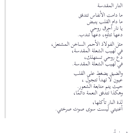
النار المقدسة
ما دامت الأنفاس تتدفق
ما دام القلب ينبض
يا نار أحرق روحي
دعها تتأوه، دعها تندب.
مثل الفولاذ الأحمر الساخن المشتعل،
في لهيب الشعلة المقدسة،
دع روحي تستهلك،
في لهيب الشعلة المقدسة.
والضيق يضغط على القلب
عيون لا تهدأ تتجول ،
حيث يتم متابعة الشعور.
وهكذا تتدفق النعمة دائمًا،
لذة النار تأكلها،
أغنيتي ليست سوى صوت صرختي.