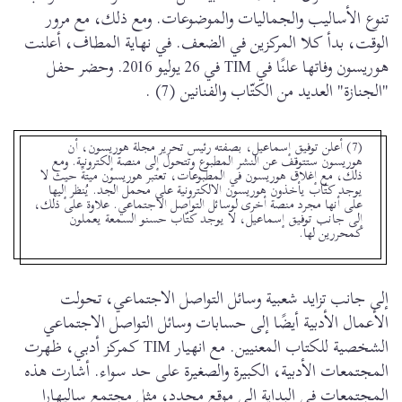
تنوع الأساليب والجماليات والموضوعات. ومع ذلك، مع مرور
الوقت، بدأ كلا المركزين في الضعف. في نهاية المطاف، أعلنت
هوريسون وفاتها علنًا في TIM في 26 يوليو 2016. وحضر حفل
"الجنازة" العديد من الكتّاب والفنانين (7) .
(7) أعلن توفيق إسماعيل، بصفته رئيس تحرير مجلة هوريسون، أن
هوريسون ستتوقف عن النشر المطبوع وتتحول إلى منصة إلكترونية. ومع
ذلك، مع إغلاق هوريسون في المطبوعات، تعتبر هوريسون ميتةً حيث لا
يوجد كتّاب يأخذون هوريسون الالكترونية على محمل الجد. يُنظر إليها
على أنها مجرد منصة أخرى لوسائل التواصل الاجتماعي. علاوة على ذلك،
إلى جانب توفيق إسماعيل، لا يوجد كتّاب حسنو السمعة يعملون
كمحررين لها.
إلى جانب تزايد شعبية وسائل التواصل الاجتماعي، تحولت
الأعمال الأدبية أيضًا إلى حسابات وسائل التواصل الاجتماعي
الشخصية للكتاب المعنيين. مع انهيار TIM كمركز أدبي، ظهرت
المجتمعات الأدبية، الكبيرة والصغيرة على حد سواء. أشارت هذه
المجتمعات في البداية إلى موقع محدد، مثل مجتمع ساليهارا