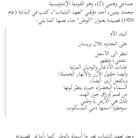
جماعي وهمي (2)، وهو القومية الإندونيسية.
محمد يمين، أحد مؤلفي "تعهد الشباب"، كتب في البداية (عام
1920) قصيدة بعنوان "الوطن" جاء نصها كما يلي:
البلد الام
على الحدود تلال بريسان
تنظر الى الاسفل
تحتي؛ وتظهر
غابات الادغال والوديان المرئية
وأيضا حقول الأرْز والأنهار الجميلة:
وبالفعل أرى أيضاً،
السماء الخضراء حيث يتغيّر لونها
من قمم أوراق جوز الهند.
تلك هي الأرض يا وطني
سومطرة اسمها دمي المسكوب.
وبعد تعهد الشباب تغير ما أسماه بالوطن كما رأينا في قصيدته