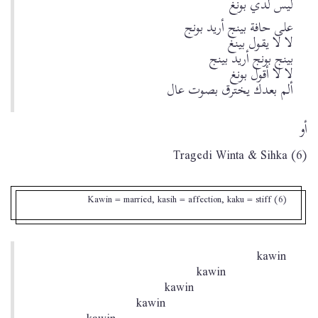
ليس لدي بونغ
على حافة بينج أريد بونج
لا لا يقول بينغ
بينج بونج أريد بينج
لا لا أقول بونغ
ألم بعدك يخترق بصوت عال
أو
Tragedi Winta & Sihka (6)
(6) Kawin = married, kasih = affection, kaku = stiff
kawin
kawin
kawin
kawin