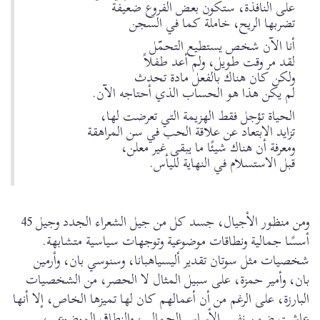
على النافذة، ستكون بعض الفروع ضعيفة
تضربها الريح، خاملة كما في السجن
أنا الآن شخص يستطيع التحمّل
لقد مر وقت طويل، ولم أعد طفلاً
ولكن كان هناك بالفعل مادة تحدث
لم يكن هذا هو الحساب الذي أحتاجه الآن.
الحياة تؤجل فقط الهزيمة التي تعرضت لها،
تزايد الابتعاد عن علاقة الحب في سن المراهقة
ومعرفة أن هناك شيئًا ما يبقى غير معلن،
قبل الاستسلام في النهاية لليأس.
ومن منظور الأجيال، جسد كل من جيل الشعراء الجدد وجيل 45
أسسًا جمالية ونطاقات موضوعية وتوجهات سياسية متشابهة.
شخصيات مثل سوتان تقدير أليسياهبانا، وسنوسي بان، وأرمين
بان، وأمير حمزة، على سبيل المثال لا الحصر، من الشخصيات
البارزة، على الرغم من أن أعمالهم كان لها تميزها الخاص، إلا أنها
عاشت ضمن نفس الأساس الجمالي، والنطاق الموضوعي،