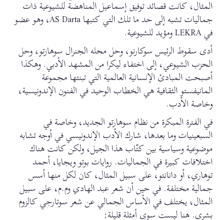
المثال، كانت قصائد توفيق إسماعيل المناهضة للشيوعية ذات
جماليات تشبه إلى حد ما تلك التي كتبها AS Darta، وهو عضو
في LEKRA ومؤيد للشيوعية.
أدى سقوط الرئيس سوكارنو، وحل محله الجنرال سوهارتو، وحل
الحزب الشيوعي، إلى اختفاء ليكرا من المشهد الأدبي. وهكذا
أصبحت المبادئ الإنسانية العالمية التي تبنتها مجموعة
المانيفستو الثقافية هي الخطاب الوحيد في الفنون الإندونيسية،
وخاصة الأدب.
في الفترة المبكرة من نظام سوهارتو الجديد، وخاصة في
السبعينيات وما بعدها، شارك الأدب الإندونيسي في أوجه تشابه
موضوعية وسياسية بين كتّاب هذا الجيل، ولكن كانت هناك
اختلافات كبيرة في الجماليات. روايات بوتو ويجايا، أحمد
توهاري، أو دانانتو، على سبيل المثال، كان لكل منها أسس
جمالية مختلفة. في حين أن شعر عبد الهادي وم.م، على سبيل
المثال، يختلف في الأساس الجمالي عن شعر سوتارجي كالزوم
بشري. هنا ليست سوى أمثلة قليلة: