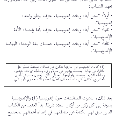
تعهد الشباب:
• أولاً: "نحن أبناء وبنات إندونيسيا، نعترف بوطن واحد،
إندونيسيا".
• ثانياً: "نحن أبناء وبنات إندونيسيا، نعترف بأمة واحدة، الأمة
الإندونيسية".
• ثالثاً: "نحن أبناء وبنات إندونيسيا، نتمسك بلغة الوحدة، البهاسا
الإندونيسية".
(1) كانت إندونيسيا في بدايتها تتكون من ممالك مستقلة نسبيًا مثل
ماتارام في جاوة، وسلطنة بوغيس في سولاويزي، وسلطنة تيرنات وتيدور،
وسلطنة آتشيه، وسلطنة رياو لينجا، وما إلى ذلك. بحلول منتصف القرن
العشرين، كانت كل هذه الممالك تحت الحكم الاستعماري الهولندي.
بعد ذلك، انتشرت المناقشات حول إندونيسيا (1) والإندونيسية
بسرعة إلى كل ركن من أركان البلاد تقريبًا. بدأ العديد من الكتاب
الذين سبق لهم الكتابة عن مناطقهم في إهداء أعمالهم لمجتمع