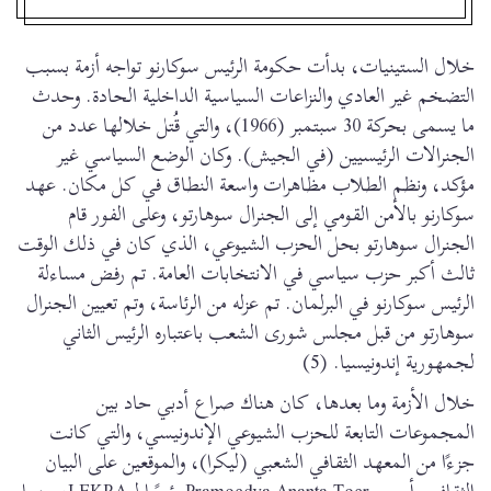
خلال الستينيات، بدأت حكومة الرئيس سوكارنو تواجه أزمة بسبب
التضخم غير العادي والنزاعات السياسية الداخلية الحادة. وحدث
ما يسمى بحركة 30 سبتمبر (1966)، والتي قُتل خلالها عدد من
الجنرالات الرئيسيين (في الجيش). وكان الوضع السياسي غير
مؤكد، ونظم الطلاب مظاهرات واسعة النطاق في كل مكان. عهد
سوكارنو بالأمن القومي إلى الجنرال سوهارتو، وعلى الفور قام
الجنرال سوهارتو بحل الحزب الشيوعي، الذي كان في ذلك الوقت
ثالث أكبر حزب سياسي في الانتخابات العامة. تم رفض مساءلة
الرئيس سوكارنو في البرلمان. تم عزله من الرئاسة، وتم تعيين الجنرال
سوهارتو من قبل مجلس شورى الشعب باعتباره الرئيس الثاني
لجمهورية إندونيسيا. (5)
خلال الأزمة وما بعدها، كان هناك صراع أدبي حاد بين
المجموعات التابعة للحزب الشيوعي الإندونيسي، والتي كانت
جزءًا من المعهد الثقافي الشعبي (ليكرا)، والموقعين على البيان