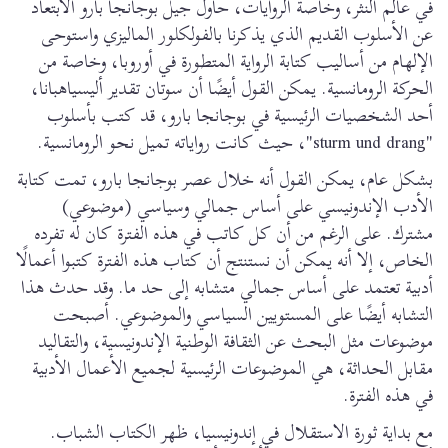
في عالم النثر، وخاصة الروايات، حاول جيل بوجانجا بارو الابتعاد
عن الأسلوب القديم الذي يذكرنا بالفولكلور الماليزي واستوحى
الإلهام من أساليب كتابة الرواية المتطورة في أوروبا، وخاصة من
الحركة الرومانسية. يمكن القول أيضًا أن سوتان تقدير أليسياهبانا،
أحد الشخصيات الرئيسية في بوجانجا بارو، قد كتب بأسلوب
"sturm und drang"، حيث كانت رواياته تميل نحو الرومانسية.
بشكل عام، يمكن القول أنه خلال عصر بوجانجا بارو، تمت كتابة
الأدب الإندونيسي على أساس جمالي وسياسي (موضوعي)
مشترك. على الرغم من أن كل كاتب في هذه الفترة كان له تفرده
الخاص، إلا أنه يمكن أن نستنتج أن كتاب هذه الفترة كتبوا أعمالًا
أدبية تعتمد على أساس جمالي متشابه إلى حد ما. وقد حدث هذا
التشابه أيضًا على المستويين السياسي والموضوعي. أصبحت
موضوعات مثل البحث عن الثقافة الوطنية الإندونيسية، والتقاليد
مقابل الحداثة، هي الموضوعات الرئيسية لجميع الأعمال الأدبية
في هذه الفترة.
مع بداية ثورة الاستقلال في إندونيسيا، ظهر الكتاب الشباب.