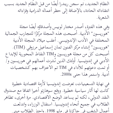
النظام الجديد، تم سجن ريندرا أيضًا من قبل النظام الجديد بسبب
انتقاداته الحادة، بالإضافة إلى حظر أعماله الدرامية وقراءاته
الشعرية.
وفي هذه الفترة، أصدر مختار لوبيس وأصدقاؤه أيضًا مجلة
"هوريسون" الأدبية. أصبحت هذه المجلة مركزًا للتجارب الجمالية
المختلفة في الأدب الإندونيسي. أعقب ميلاد المجلة الأدبية
"هوريسون" إنشاء مركز الفنون تمان إسماعيل مرزوقي (TIM).
أصبحت كل من مجلة هوريسون وTIM النقاط المحورية للإبداع
الأدبي في إندونيسيا. أولئك الذين نُشرت أعمالهم في هوريسون و/
أو تمت دعوتهم للأداء في TIM تم الاعتراف بهم كشخصيات
أدبية. واستمر هذا حتى 2000s.
في نهاية التسعينيات، تعرضت إندونيسيا لأزمة اقتصادية خطيرة
كانت لها آثار سياسية خطيرة. ووقع سوهارتو أخيرا اتفاقا مع صندوق
النقد الدولي، لكنه لم يساعد الوضع الاقتصادي. مرة أخرى، تظاهر
الطلاب في جميع أنحاء إندونيسيا. استقال الوزراء، واندلعت
أعمال الشغب في جاكرتا في مايو 1998. واحتل الطلاب مبنى