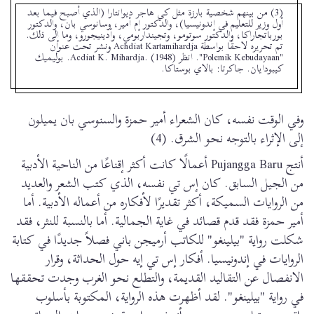
(3) من بينهم شخصية بارزة مثل كي هاجر ديوانتارا (الذي أصبح فيما بعد
أول وزير للتعليم في إندونيسيا)، والدكتور إم أمير، وسانوسي بان، والدكتور
بورباتجاراكا، والدكتور سوتومو، وتجينداربومي، وأدينيجورو، وما إلى ذلك.
تم تحريره لاحقًا بواسطة Achdiat Kartamihardja ونشر تحت عنوان
"Polemik Kebudayaan". انظر Acdiat K. Mihardja. (1948). بوليميك
كيبودايان. جاكرتا: بالاي بوستاكا.
وفي الوقت نفسه، كان الشعراء أمير حمزة والسنوسي بان يميلون
إلى الإثراء بالتوجه نحو الشرق. (4)
أنتج Pujangga Baru أعمالًا كانت أكثر إقناعًا من الناحية الأدبية
من الجيل السابق. كان إس تي نفسه، الذي كتب الشعر والعديد
من الروايات السميكة، أكثر تقديرًا لأفكاره من أعماله الأدبية. أما
أمير حمزة فقد قدم قصائد في غاية الجمالية. أما بالنسبة للنثر، فقد
شكلت رواية "بيلينغو" للكاتب أرميجن باني فصلاً جديدًا في كتابة
الروايات في إندونيسيا. أفكار إس تي إيه حول الحداثة، وقرار
الانفصال عن التقاليد القديمة، والتطلع نحو الغرب وجدت تحققها
في رواية "بيلينغو". لقد أظهرت هذه الرواية، المكتوبة بأسلوب