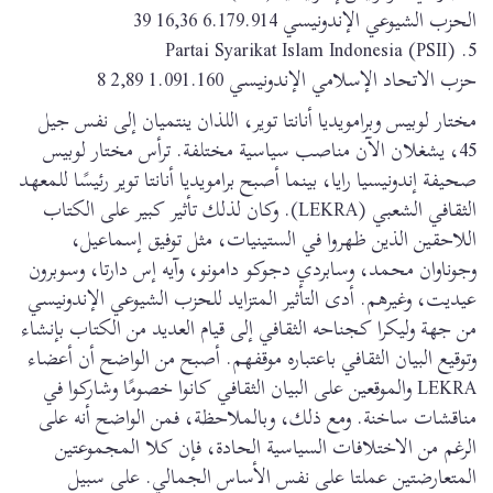
الحزب الشيوعي الإندونيسي 6.179.914 16,36 39
5. Partai Syarikat Islam Indonesia (PSII)
حزب الاتحاد الإسلامي الإندونيسي 1.091.160 2,89 8
مختار لوبيس وبرامويديا أنانتا توير، اللذان ينتميان إلى نفس جيل
45، يشغلان الآن مناصب سياسية مختلفة. ترأس مختار لوبيس
صحيفة إندونيسيا رايا، بينما أصبح برامويديا أنانتا توير رئيسًا للمعهد
الثقافي الشعبي (LEKRA). وكان لذلك تأثير كبير على الكتاب
اللاحقين الذين ظهروا في الستينيات، مثل توفيق إسماعيل،
وجوناوان محمد، وسابردي دجوكو دامونو، وآيه إس دارتا، وسوبرون
عيديت، وغيرهم. أدى التأثير المتزايد للحزب الشيوعي الإندونيسي
من جهة وليكرا كجناحه الثقافي إلى قيام العديد من الكتاب بإنشاء
وتوقيع البيان الثقافي باعتباره موقفهم. أصبح من الواضح أن أعضاء
LEKRA والموقعين على البيان الثقافي كانوا خصومًا وشاركوا في
مناقشات ساخنة. ومع ذلك، وبالملاحظة، فمن الواضح أنه على
الرغم من الاختلافات السياسية الحادة، فإن كلا المجموعتين
المتعارضتين عملتا على نفس الأساس الجمالي. على سبيل