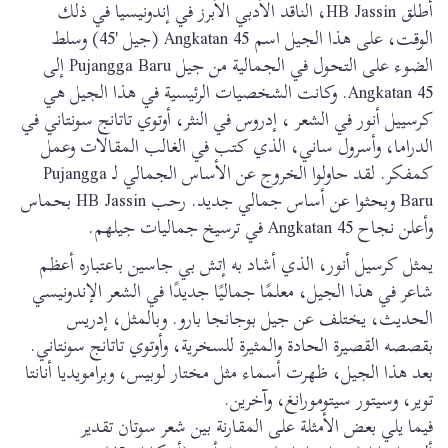
أطلق HB Jassin، الناقد الأدبي الأبرز في إندونيسيا في ذلك
الوقت، على هذا الجيل اسم Angkatan 45 (جيل '45) وسلط
الضوء على التحول في الجمالية من جيل Pujangga Baru إلى
Angkatan 45. وكانت الشخصيات الرئيسية في هذا الجيل هي
كرسييل أنور في الشعر ، إدروس في النثر، أوتوي تاتانج سونتاني في
الدراما، وأسرول ساني، الذي كتب في الغالب المقالات وعمل
كمفكر. لقد حاولوا الخروج عن الأساس الجمالي لـ Pujangga
Baru وبحثوا عن أساس جمالي جديد. رحب HB Jassin بحماس
وأعلن نجاح Angkatan 45 في ترسيخ جماليات جيلهم.
يمثل كرسيل أنور، الذي أشاد به إتش بي جاسين باعتباره أعظم
شاعر في هذا الجيل، معلمًا جماليًا جديدًا في الشعر الإندونيسي
الحديث، يختلف عن جيل بوجانجا بارو. وبالمثل، إدريس
بقصصه القصيرة الحادة والمثيرة للسخرية، وأوتوي تاتانج سونتاني.
بعد هذا الجيل، ظهرت أسماء مثل مختار لوبيس، وبرامويديا أنانتا
توير، وسيتور سيتومورانغ، وآخرين.
فيما يلي بعض الأمثلة على المقارنة بين شعر سوتان تقدير