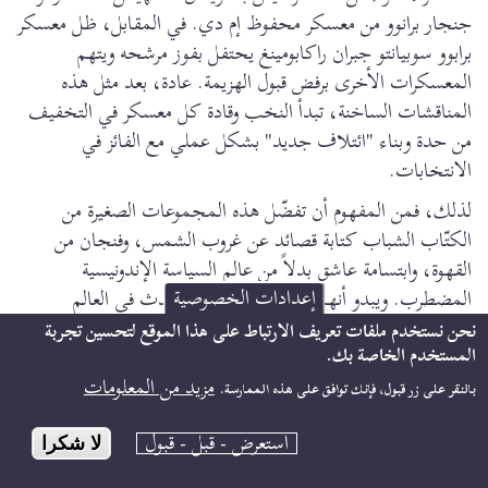
جنجار برانوو من معسكر محفوظ إم دي. في المقابل، ظل معسكر
برابوو سوبيانتو جبران راكابومينغ يحتفل بفوز مرشحه ويتهم
المعسكرات الأخرى برفض قبول الهزيمة. عادة، بعد مثل هذه
المناقشات الساخنة، تبدأ النخب وقادة كل معسكر في التخفيف
من حدة وبناء "ائتلاف جديد" بشكل عملي مع الفائز في
الانتخابات.
لذلك، فمن المفهوم أن تفضّل هذه المجموعات الصغيرة من
الكتّاب الشباب كتابة قصائد عن غروب الشمس، وفنجان من
القهوة، وابتسامة عاشق بدلاً من عالم السياسة الإندونيسية
إعدادات الخصوصية
المضطرب. ويبدو أنهم يدركون أن كل ما يحدث في العالم
السياسي العملي سوف يرسو في نهاية المطاف في نفس ميناء
نحن نستخدم ملفات تعريف الارتباط على هذا الموقع لتحسين تجربة
النخب الأوليغارشية.
المستخدم الخاصة بك.
مزيد من المعلومات
بالنقر على زر قبول، فإنك توافق على هذه الممارسة.
استعرض - قبل - قبول
لا شكرا