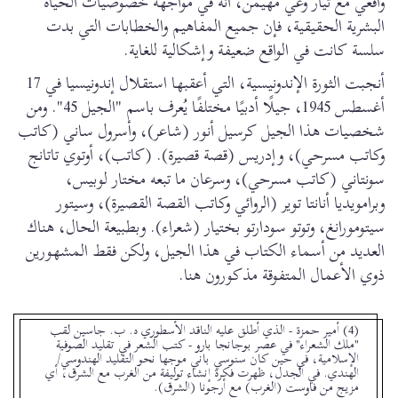
واقعي مع تيار وعي مهيمن، أنه في مواجهة خصوصيات الحياة
البشرية الحقيقية، فإن جميع المفاهيم والخطابات التي بدت
سلسة كانت في الواقع ضعيفة وإشكالية للغاية.
أنجبت الثورة الإندونيسية، التي أعقبها استقلال إندونيسيا في 17
أغسطس 1945، جيلًا أدبيًا مختلفًا يُعرف باسم "الجيل 45". ومن
شخصيات هذا الجيل كرسيل أنور (شاعر)، وأسرول ساني (كاتب
وكاتب مسرحي)، وإدريس (قصة قصيرة). (كاتب)، أوتوي تاتانج
سونتاني (كاتب مسرحي)، وسرعان ما تبعه مختار لوبيس،
وبرامويديا أنانتا توير (الروائي وكاتب القصة القصيرة)، وسيتور
سيتومورانغ، وتوتو سودارتو بختيار (شعراء). وبطبيعة الحال، هناك
العديد من أسماء الكتاب في هذا الجيل، ولكن فقط المشهورين
ذوي الأعمال المتفوقة مذكورون هنا.
(4) أمير حمزة - الذي أطلق عليه الناقد الأسطوري ه. ب. جاسين لقب
"ملك الشعراء" في عصر بوجانجا بارو - كتب الشعر في تقليد الصوفية
الإسلامية، في حين كان سنوسي باني موجها نحو التقليد الهندوسي/
الهندي. في الجدل، ظهرت فكرة إنشاء توليفة من الغرب مع الشرق، أي
مزيج من فاوست (الغرب) مع أرجونا (الشرق).