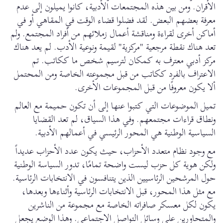
الأقران. ومن بين هذه المجتمعات الأدبية، كانوا يميلون إلى عدم
معرفة بعضهم البعض. لقد فضلوا قضاء الوقت في المقاهي أو في
أماكن أخرى لقراءة ومناقشة أعمال زملائهم من أفراد المجتمع. ولم
تعد هناك نقطة مرجعية "مركزية" لقيمة ونوعية الأدب. لم يعد هناك
مركز أدبي معترف به كمكان لترسيم شخص ما ككاتب. تم
الاعتراف بالفرد ككاتب من قبل مجموعته الخاصة ومن المحتمل
ألا يكون معروفًا من قبل المجموعات الأخرى.
تميل الموضوعات التي كتبوا عنها إلى أن تكون حميمة مع العالم
ونطاق قراءات مجتمعهم. وفي هذا السياق، لم تعد القضايا
السياسية الوطنية هي المحور الرئيسي في أعمالهم الأدبية.
مع وجود نظام متعدد الأحزاب، حيث يكون عدد الأحزاب عديداً
ولكن هوية كل حزب ليست واضحة تمامًا، تدور السياسة الوطنية
حول المرشحين الرئاسيين الذين يتنافسون في الانتخابات الرئاسية.
مع مثل هذا المحور، قبل الانتخابات الرئاسية وأثناءها وبعدها،
يكون لكل معسكر صافراته الخاصة مع مجموعة من الناشرين
والمتحاورين على وسائل التواصل الاجتماعي. وهذا الوضع يجعل