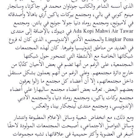
الذي أسسه الشاعر والكاتب جوناوان محمد في جاكرتا، وسانجار
مينوم كوبي في بالي، ومجتمع بيركات ياكين آري باهالا وأصدقائه
في لامبونج، ومجتمع روماه دنيا جولا جونج في بانتن. ومجتمع
Ada Kopi Mahwi Air Tawar في ديبوك، بالإضافة إلى منتدى
Lingkar Pena والمجتمع الأدبي الإندونيسي، الذي كان له فروع
في العديد من مناطق إندونيسيا وغيرها. كان لهذه المجتمعات
شبكاتها الخاصة مع الأنشطة التي تتمحور حول شبكتها
المجتمعية، على الرغم من أنها تضم في بعض الأحيان كتّابًا من
خارج دائرة مجتمعهم. وعلى الرغم من أنهم يعملون بشكل مستقل
داخل مجتمعاتهم، إلا أن أعضاء كل مجتمع ما زالوا يعرفون
بعضهم البعض. تعرف بعض أعضاء مجتمع ساليهارا على أعضاء
مجتمع بركات ياكين، ومجتمع روماه دنيا، والمجتمع الأدبي
الإندونيسي، ومجتمع منتدى لينجكار بينا، والعكس.
ومع ذلك، مع انخفاض شعبية وسائل الإعلام المطبوعة وانتشار
وسائل التواصل الاجتماعي، أصبحت المجتمعات المولودة لاحقًا
أصغر في العضوية وأكثر حميمية في علاقاتها، تشبه مجموعات