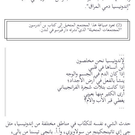
"إندونيسيا دمي المراق".
(2) تعود صياغة هذا المجتمع المتخيل إلى كتاب بن أندرسون
"المجتمعات المتخيلة" الذي نشرته دار فيرسو في لندن.
...
لإندونيسيا نحن مخلصون
أين أنساها في قلبي
إذا كان الدم في الجسم والوجه
ينشأ بالفعل في أرض الأجداد؛
إذا كانت بتلات شجرة الفرانجيباني
أرى الكثير منها بعيني
يغطي قبر الأب والأم؟
...
حدث الشيء نفسه للكتّاب في مناطق مختلفة من إندونيسيا، مثل
جي إي تاتينجكينج من سولاويزي، وأ.أ. بانجي تيسنا من بالي،