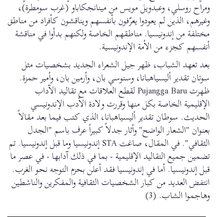
ومراح روسلي، وعبدويل مويس من مينانجكاباو (غرب سومطرة)،
وغيرهم، الذين لم يعودوا يعرّفون بأنفسهم ويناقشون كأفراد من مناطق
مختلفة من إندونيسيا. مناطقهم الخاصة ولكنهم بدأوا في مناقشة
أنفسهم كجزء من الأمة الإندونيسية.
بعد تعهد الشباب، ظهر جيل الشعراء الجديد بشخصيات مثل
سوتان تقدير أليسياهبانا، وسنوسي بان، وأرمين بان، وأمير حمزة.
ظهرت Pujangga Baru لقطع العلاقات مع تقاليد الآداب
الإقليمية الخاصة بكل منها وقررت ولادة الأدب الإندونيسي
الحديث. سوطان تقدير أليسياهبانا، الذي كتب فيما بعد مقالاً
بعنوان "الشعار الواضح" وأثار جدلاً كبيراً عرف باسم "الجدل
الثقافي". في المقال، صاغت STA إندونيسيا وما قبل إندونيسيا. تم
تضمين جميع التقاليد الإقليمية - بما في ذلك آدابها - في عصر ما
قبل إندونيسيا. أما في إندونيسيا فقد أعلن بحزم التوجه نحو الغرب.
انتفض العديد من كبار الشخصيات الثقافية والمفكرين والناشطين
وهاجموا الشاب. (3)