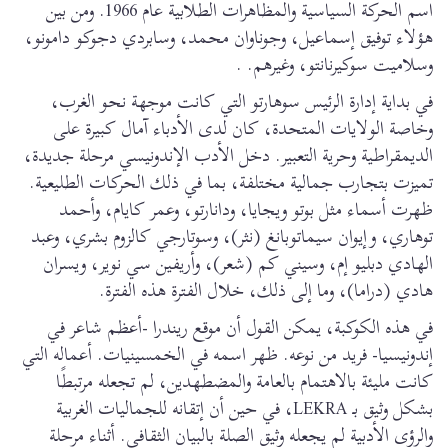
اسم الحركة السياسية والمظاهرات الطلابية عام 1966. ومن بين
هؤلاء توفيق إسماعيل، وجوناوان محمد، وسابردي دجوكو دامونو،
وسلاميت سوكيرنانتو، وغيرهم. .
في بداية إدارة الرئيس سوهارتو التي كانت موجهة نحو الغرب،
وخاصة الولايات المتحدة، كان لدى الأدباء آمال كبيرة على
الديمقراطية وحرية التعبير. دخل الأدب الإندونيسي مرحلة جديدة،
تميزت بتجارب جمالية مختلفة، بما في ذلك الحركات الطليعية.
ظهرت أسماء مثل بوتو ويجايا، ودانارتو، وعمر كايام، وأحمد
توهاري، وإيوان سيماتوبانغ (نثر)، وسوتارجي كالزوم بشري، وعبد
الهادي دبليو إم، وسيني كم (شعر)، وأريفين سي نوير، ويسران
هادي (دراما)، وما إلى ذلك، خلال الفترة هذه الفترة.
في هذه الكوكبة، يمكن القول أن موقع ريندرا -أعظم شاعر في
إندونيسيا- فريد من نوعه. ظهر اسمه في الخمسينيات. أعماله التي
كانت مليئة بالاهتمام بالعامة والمضطهدين، لم تجعله مرتبطًا
بشكل وثيق بـ LEKRA، في حين أن إتقانه للجماليات الغربية
والرؤى الأدبية لم يجعله وثيق الصلة بالبيان الثقافي. أثناء مرحلة