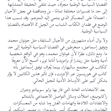
القضايا السياسية الوطنية مجزأة، حيث تتلقى الحقيقة المتشابهة
إلى حد ما تفسيرات مختلفة تمامًا - بل ومتناقضة في بعض الأحيان
- اعتمادًا على المعسكر الذي ينتمي إليه المترجم. وقد تسبب هذا
الوضع في فقدان الكتّاب الشباب من الجيل Z الاهتمام بالقضايا
السياسية الوطنية.
ولا يزال أدباء مشهورون من الأجيال السابقة، مثل جونوان محمد
وتوفيق إسماعيل، منخرطين في القضايا السياسية الوطنية إلى حد
ما. ومع ذلك، نظرًا لأن غوناوان محمد، وهو في الواقع شخصية
أدبية وطنية مثل ريندرا أو برامويديا أنانتا توير، أصبح الآن معروفًا
ككاتب في مجتمع ساليهارا، بينما يُعرف توفيق إسماعيل بأنه
كاتب في هوريسون عبر الإنترنت، فإن تأثير هذين الكاتبين لا يؤثر
بشكل كبير على الأوساط الأدبية للجيل الحالي.
بعد الانتخابات العامة التي فاز بها برابو سوبيانتو وجبران
راكابومينغ، امتلأت وسائل التواصل الاجتماعي بالشتائم
والانتقادات اللاذعة واتهامات الغش وما شابه من المعسكرات
الخاسرة، سواء من معسكر أنيس باسويدان – مهيمن اسكندر أو