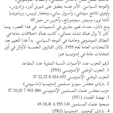
والتوجه السياسي. الأمر نفسه ينطبق على شيريل أنور، وإدروس،
وأوتوي تاتانج سونتاني، وأسرول ساني، ومختار لوبيس، وبرامويديا
أنانتا توير، وسيتور سيتومورانغ، وآخرين من جيل 45.
ومع ذلك، حدث تغيير جذري في الستينيات. في هذا العصر، بينما
كان لا يزال هناك تشابه جمالي، كانت هناك اختلافات حادة في
النطاق الموضوعي وخاصة في التوجه السياسي. بدأ هذا التغيير بعد
الانتخابات العامة لعام 1955. وكان الفائزون الخمسة الأوائل في أول
انتخابات عامة في إندونيسيا هم:
الرقم
الحزب عدد الأصوات النسبة المئوية عدد المقاعد
1. الحزب الوطني الإندونيسي (PNI)
الحزب الوطني الإندونيسي 8.434.653 22,32 57
2. بارتاي مجلس سيورو مسلمين إندونيسيا (ماسيومي)
حزب مجلس علماء المسلمين الإندونيسي 7.903.886 20,92 57
3. نهضة العلماء (NU)
صحوة علماء المسلمين 6.955.141 18,41 45
4. بارتاي كومونيس إندونيسيا (PKI)