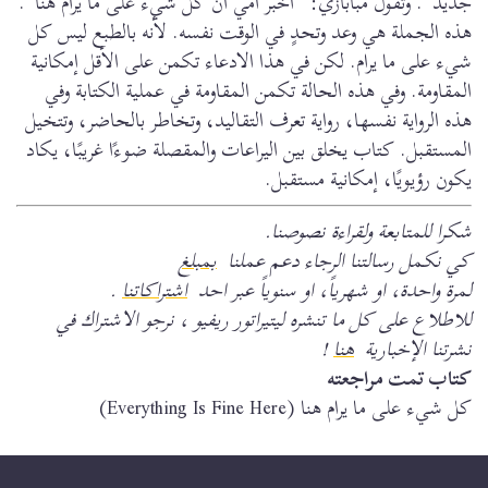
جديد“. وتقول مبابازي: ”أخبر أمي أن كل شيء على ما يرام هنا“.
هذه الجملة هي وعد وتحدٍ في الوقت نفسه. لأنه بالطبع ليس كل
شيء على ما يرام. لكن في هذا الادعاء تكمن على الأقل إمكانية
المقاومة. وفي هذه الحالة تكمن المقاومة في عملية الكتابة وفي
هذه الرواية نفسها، رواية تعرف التقاليد، وتخاطر بالحاضر، وتتخيل
المستقبل. كتاب يخلق بين اليراعات والمقصلة ضوءًا غريبًا، يكاد
يكون رؤيويًا، إمكانية مستقبل.
شكرا للمتابعة ولقراءة نصوصنا.
كي نكمل رسالتنا الرجاء دعم عملنا
بمبلغ
لمرة واحدة، او شهرياً، او سنوياً عبر احد
اشتراكاتنا
.
للاطلاع على كل ما تنشره ليتيراتور ريفيو ، نرجو الاشتراك في
نشرتنا الإخبارية
هنا
!
كتاب تمت مراجعته
كل شيء على ما يرام هنا (Everything Is Fine Here)