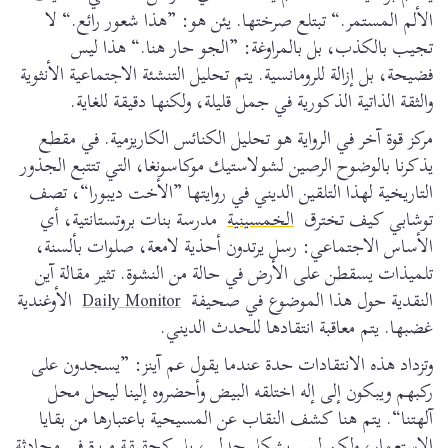
الألم المستمر.“ تبتلع صرختها. يئن هو: ”هذا شعور رائع.“ لا
تجيب بالكذب، بل بالمراوغة: ”الجو حار هنا.“ هذا ليس
فضيحة، بل إزالة للرومانسية. يتم تحليل التنشئة الاجتماعية الأنثوية
والثقة الذاتية الذكورية في جمل قليلة، ولكنها دقيقة للغاية.
مركز قوة آخر في الرواية هو تحليل الكنائس الكاريزمية. في مقطع
يذكرنا بالوضوح الرصين لشولاستيك موكاسونغا، التي تتتبع الجذور
التاريخية لهذا التلقين الديني في روايتها ”الأخت ديبورا“، تصف
توشابي كيف تخترق
الخمسينية
مدرسة بنات بروتستانتية، أي
الأساس الاجتماعي: رسل يرتدون أحذية لامعة، صلوات بألسنة،
تلميذات يسقطن على الأرض في حالة من النشوة. تثير مقالة آين
النقدية حول هذا الموضوع في صحيفة
Daily Monitor
الأوغندية
غضبها. يتم معاقبة انتقادها للحدث الديني.
وتزداد هذه الانتقادات حدة عندما يقول عم آينز: ”يسجدون على
ركبهم ويبكون إلى إله اختلقه البيض وأحضروه إلينا ليحل محل
آلهتنا“. يتم هنا كشف النقاب عن المسيحية باعتبارها من بقايا
الاستعمار، ولكن ليس بشكل جدلي، بل كحقيقة مريرة في محادثة