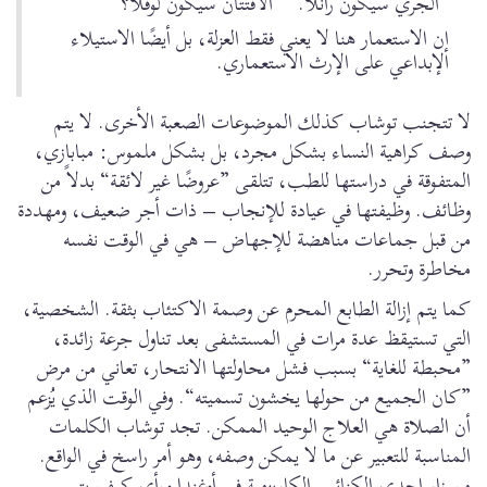
”الجري سيكون رانلا.“ ”الافتتان سيكون لوفلا؟“
إن الاستعمار هنا لا يعني فقط العزلة، بل أيضًا الاستيلاء
الإبداعي على الإرث الاستعماري.
لا تتجنب توشاب كذلك الموضوعات الصعبة الأخرى. لا يتم
وصف كراهية النساء بشكل مجرد، بل بشكل ملموس: مبابازي،
المتفوقة في دراستها للطب، تتلقى ”عروضًا غير لائقة“ بدلاً من
وظائف. وظيفتها في عيادة للإنجاب – ذات أجر ضعيف، ومهددة
من قبل جماعات مناهضة للإجهاض – هي في الوقت نفسه
مخاطرة وتحرر.
كما يتم إزالة الطابع المحرم عن وصمة الاكتئاب بثقة. الشخصية،
التي تستيقظ عدة مرات في المستشفى بعد تناول جرعة زائدة،
”محبطة للغاية“ بسبب فشل محاولتها الانتحار، تعاني من مرض
”كان الجميع من حولها يخشون تسميته“. وفي الوقت الذي يُزعم
أن الصلاة هي العلاج الوحيد الممكن. تجد توشاب الكلمات
المناسبة للتعبير عن ما لا يمكن وصفه، وهو أمر راسخ في الواقع.
من زار إحدى الكنائس الكاريزمية في أوغندا ورأى كيف يتم