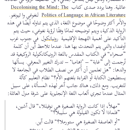
عائلية. وهنا يردد صدى كتاب
Decolonising the Mind: The
Politics of Language in African Literature
لنغوغي وا ثيونغو.
والأمر أكثر وضوحًا في موضوع اللغة، الذي يتم تناوله أيضًا في هذه
الرواية الذكية، ويتم توضيحه تمامًا وفقًا لرؤية نغوغي، حيث يتم
التأكيد على أهمية اللهجة الإقليمية
رونيانكول
في جنوب غرب
أوغندا، والتي يتم التحدث بها هنا. عندما تلاحظ آين أن كلمة
”صحراء“ في الكتاب المقدس باللغة الرونيكانكولية الروكيغية قد
تُرجمت إلى ”غابة“ – ’إهامبا‘ – تدرك التغيير المعرفي. يسألها
والدها: ”هل تعلمين أن أكثر من نصف الطلاب في الجامعة لا
يستطيعون الكتابة أو القراءة بلغتهم الأم؟“ نظام التعليم كآلة
للتغريب. ومع ذلك، هناك جانب آخر لهذه المسألة، على سبيل
المثال عندما تجري ألعاب اللغة الإنجليزية على شرفة منزل العائلة:
”مهلاً، إذا كانت الرواية الصغيرة هي نوفيللا،“ قال آشين،
”فلماذا لا تكون القيلولة هي سليبلا؟“
”أو العاصفة الصغيرة هي ستورملا؟“ قالت آين.