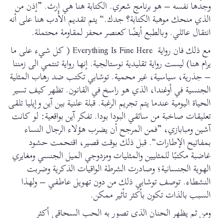
وجدها نفسه – هو برنامج شعري. الكتابة هنا هي إرث. ”إذن من
الذي منحك موهبة الكتابة؟ جدك.“ يتم تقديم الأدب هنا على أنه
انتقال عائلي. وبالطبع أيضًا كعنصر محفز لمقاومة محتملة.
مع ذلك فان رواية Everything Is Fine Here ( كل شيء على ما
يرام هنا) ليست رواية تقليدية نوستالجية. إنها رواية تنتمي الى زمننا
– جذرية، سياسية، غير محمية. توشابي تكتب ضد رهاب المثلية
الجنسية في أوغندا، الذي هو راسخ في القانون. تظهر كيف تسير
الحياة اليومية عندما يتم تجريم الرغبة. قبلة علنية بين آين وإيليا تلقى
تعليقات صاخبة من سائقي البودا بودا. تفكر آين بواقعية: لو كانت
آشين ومبابازي، ”فمن المرجح أن يضرب هؤلاء الرجال النساء
بمفاتيح الإطارات“. قبل ذلك بوقت قصير، اقتحمت حشود
غاضبة مكتبًا للمثليين والمثليات ومزدوجي الميل الجنسي ومغايري
الهوية الجنسانية؛ وصادرت الشرطة الواقيات الذكرية وضربت
النشطاء. توصف توشابي ذلك من دون تهويل عاطفي – ولهذا
السبب بالذات تكون بأكثر تأثير ممكن.
ومن ثم يظهر الحنان الذي تصور به الحب السحاقي أكثر