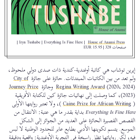
House of Anansi
|
Iryn Tushabe | Everything Is Fine Here |
House of Anansi Press
صفحات 328 | 15.95 EUR
إيرين توشاب هي كاتبة أوغندية-كندية ذات صدى دولي ملحوظ،
ولم تعد من بين الكاتبات المبتدئات. حائزة على جائزة
City of
(2020، 2024) وجائزة
Regina Writing Award
Journey Prize
(2023)، كما وصلت إلى نهائيات جائزة كين للكتابة الأفريقية
(
Caine Prize for African Writing
)، ولا تعتبر روايتها الأولى
Everything Is Fine Here
بداية بقدر ما هي عتبة: الانتقال من
القصص القصيرة الحائزة على العديد من الجوائز إلى الشكل
الموسع. يتسم تكوينها الأدبي بطابع عابر للحدود الوطنية لا لبس
فيه، لكن رواياتها تظل راسخة في التجربة الأوغندية: واقعية ودقيقة