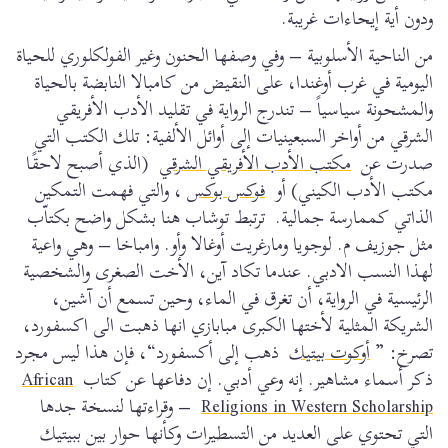
ودون أية إيحاءات غريبة.
من الناحية الأسلوبية – وفي وصفها الحنون وغير الفولكلوري للحياة
اليومية في غرب أوغندا، على النقيض من كامبالا النابضة بالحياة
والمشحونة سياسياً – تندرج الرواية في تقليد الأدب الأفريقي
الشرقي من أواخر السبعينيات إلى أوائل الألفية: تلك الكتب التي
صدرت عن
مكتب الأدب الأفريقي الشرقي
(الذي أصبح لاحقًا
مكتب الأدب الكيني) أو
فوكس بوكس
، والتي فهمت التمكين
الذاتي كممارسة جمالية. ترتبط توشاب هنا بشكل واضح بكتاّب
مثل جوزيف م. لوجويا ومارغريت أوغالا وأو. وامباخا – وهي واعية
لهذا النسب الادبي. عندما تكاد آين، الأخت الصغرى والشخصية
الرئيسية في الرواية، أن تغرق في الماء، وحين تسمع أن آشين،
الشريكة المثلية لأختها الكبرى مبابازي انها ذهبت الى اكسفورد،
تصرخ: ”
أوكوت بيتيك
ذهب إلى أكسفورد“، فإن هذا ليس مجرد
ذكر أسماء مشاهير. إنه وعي أدبي. إن دفاعها عن كتاب
African
Religions in Western Scholarship
– وقراءتها لنسخة جدها
التي تحتوي على العديد من التسطيرات وكأنها حوار بين ببيتيك