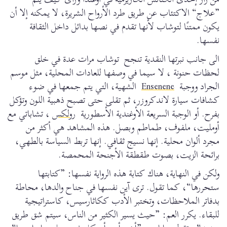
”علاج“ الاكتئاب عن طريق طرد الأرواح الشريرة، لا يمكنه إلا أن
يكون ممتنًا لتوشاب لأنها تقدم في نصها بدائل داخل الثقافة
نفسها.
الى جانب نبرتها النقدية تنجح توشاب مرات عدة في خلق
لحظات حنونة ، لا سيما في وصفها للعادات المحلية، مثل موسم
الجراد ووجبة
Ensenene
الشهية، التي يتم جمعها في ضوء
كشافات سيارة لاندكروزر، ثم تقلى حتى تصبح ذهبية اللون وتؤكل
بفرح. أو الوجبة السريعة الأوغندية الأسطورية
رولكس
، تشاباتي مع
أومليت، ملفوف، طماطم وبصل. هذه المشاهد هي أكثر من
مجرد ألوان محلية. إنها نسيج ثقافي. إنها تربط السياسة بالطهي،
برائحة الزيت، بصوت طقطقة الأجنحة المحمصة.
ولكن في النهاية، هناك كتابة هذه الرواية نفسها: ”كتابتها
ستحررها“، كما تقول. ترى آين نفسها في جناح والدها، محاطة
بدفاتر الملاحظات، وتختبر الأدب ككاثارسيس، كاستراتيجية
للبقاء. يكرر العم: ”حيث يسير الكثير من الناس، سيتم شق طريق