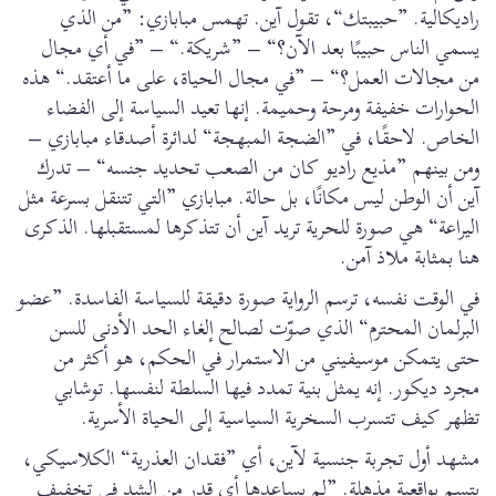
راديكالية. ”حبيبتك“، تقول آين. تهمس مبابازي: ”من الذي
يسمي الناس حبيبًا بعد الآن؟“ – ”شريكة.“ – ”في أي مجال
من مجالات العمل؟“ – ”في مجال الحياة، على ما أعتقد.“ هذه
الحوارات خفيفة ومرحة وحميمة. إنها تعيد السياسة إلى الفضاء
الخاص. لاحقًا، في ”الضجة المبهجة“ لدائرة أصدقاء مبابازي –
ومن بينهم ”مذيع راديو كان من الصعب تحديد جنسه“ – تدرك
آين أن الوطن ليس مكانًا، بل حالة. مبابازي ”التي تتنقل بسرعة مثل
اليراعة“ هي صورة للحرية تريد آين أن تتذكرها لمستقبلها. الذكرى
هنا بمثابة ملاذ آمن.
في الوقت نفسه، ترسم الرواية صورة دقيقة للسياسة الفاسدة. ”عضو
البرلمان المحترم“ الذي صوّت لصالح إلغاء الحد الأدنى للسن
حتى يتمكن موسيفيني من الاستمرار في الحكم، هو أكثر من
مجرد ديكور. إنه يمثل بنية تمدد فيها السلطة لنفسها. توشابي
تظهر كيف تتسرب السخرية السياسية إلى الحياة الأسرية.
مشهد أول تجربة جنسية لآين، أي ”فقدان العذرية“ الكلاسيكي،
يتسم بواقعية مذهلة. ”لم يساعدها أي قدر من الشد في تخفيف