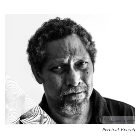
Michael Avedon
Bildunterschrift
Percival Everett