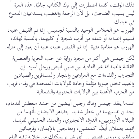
ذلك الوقت، كلما اضطررت إلى ترك الكتاب جانبًا. هذه المرة
ليس بسبب الضحك، بل لأن الرحمة والغضب يستدعيان الدموع
في عينيك.
الهروب هو الخلاص الوحيد بالنسبة لجميس. إذا تم القبض عليه،
فسيتم إعدامه أو شنقه من أقرب شجرة أو كليهما. بالنسبة لهاك،
الهروب هو مغامرة مثيرة. إذا تم القبض عليه، عليه أن يعود إلى منزله.
لكن جيمس هي أكثر من مجرد رواية عن حب الحرية والعنصرية
القاتلة والصداقة غير العادية بين صبي أبيض ورجل أسود. إن
التجارب واللقاءات مع المزارعين والتجار والمسافرين والصيادين
والعبيد تخلق صورة مؤلمة وحادة للولايات المتحدة في وقت قريب
من الحرب الأهلية بين الولايات الجنوبية والشمالية.
عندما ينقذ جيمس وهاك رجلين أبيضين من حشد متعطش للدماء،
يجدان نفسيهما في خطر شديد. يتظاهر الابيضان بأنهما من
النبلاء الأوروبيين، الدوق الانجليزي، والملك الحقيقي لفرنسا.
إنهما يعملان أيضًا كممثلين، ومعالجين بالإيمان، وقرصانين
سابقين، وراويي قصص... أي شيء يمكنك من خلاله ترفيه الناس