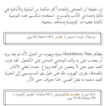
إن حقيقة أن الحمقى والخدم أكثر حكمة من الملوك والأباطرة هي
فكرة واعدة في الأدب والمسرح. استخدم شكسبير هذه الفرضية
لكتابة تعقيدات كوميدية ومشاهد سخيفة.
بيرسيفال ايفرت
| جيمس |
هانسر
| 336 صفحة | 26 يورو
يتظاهر Huckleberry Finn بموته ويهرب من المنزل لأنه لم يعد يريد
أن يتعذب على يد والده الوحشي المدمن على الكحول. لقد هرب
العبد جيم حتى لا ينفصل عن أهله ويباع. عندما يلتقي الاثنان
بالصدفة، يقرران الهروب معًا على طول نهر المسيسيبي إلى الحرية.
العبد مشتبه به بقتل الصبي. هذا معروف حتى الآن.
مارك توين
|
مغامرات هاكلبري فين
| كلاسيكيات البطريق كلوثبوند |
393 صفحة | 15.39 يورو