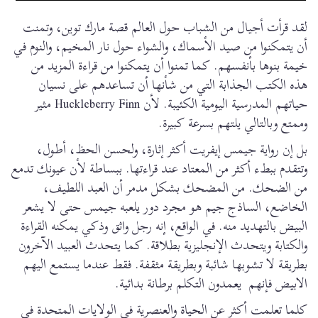
لقد قرأت أجيال من الشباب حول العالم قصة مارك توين، وتمنت
أن يتمكنوا من صيد الأسماك، والشواء حول نار المخيم، والنوم في
خيمة بنوها بأنفسهم. كما تمنوا أن يتمكنوا من قراءة المزيد من
هذه الكتب الجذابة التي من شأنها أن تساعدهم على نسيان
حياتهم المدرسية اليومية الكئيبة. لأن Huckleberry Finn مثير
وممتع وبالتالي يلتهم بسرعة كبيرة.
بل إن رواية جيمس إيفريت أكثر إثارة، ولحسن الحظ، أطول،
وتتقدم ببطء أكثر من المعتاد عند قراءتها. ببساطة لأن عيونك تدمع
من الضحك. من المضحك بشكل مدمر أن العبد اللطيف،
الخاضع، الساذج جيم هو مجرد دور يلعبه جيمس حتى لا يشعر
البيض بالتهديد منه. في الواقع، إنه رجل واثق وذكي يمكنه القراءة
والكتابة ويتحدث الإنجليزية بطلاقة. كما يتحدث العبيد الآخرون
بطريقة لا تشوبها شائبة وبطريقة مثقفة. فقط عندما يستمع اليهم
الابيض فإنهم يعمدون التكلم برطانة بدائية.
كلما تعلمت أكثر عن الحياة والعنصرية في الولايات المتحدة في