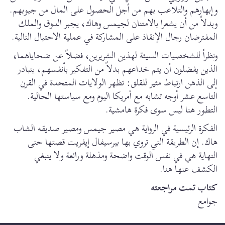
وإبهارهم والتلاعب بهم من أجل الحصول على المال من جيوبهم.
وبدلاً من أن يشعرا بالامتنان لجيمس وهاك، يجبر الدوق والملك
المفترضان رجال الإنقاذ على المشاركة في عملية الاحتيال التالية.
ونظراً للشخصيات السيئة لهذين الشريرين، فضلاً عن ضحاياهما،
الذين يفضلون أن يتم خداعهم بدلاً من التفكير بأنفسهم، يتبادر
إلى الذهن ارتباط مثير للقلق: تظهر الولايات المتحدة في القرن
التاسع عشر أوجه تشابه مع أمريكا اليوم ومع سياستها الحالية.
التطور هنا ليس سوى فكرة هامشية.
الفكرة الرئيسية في الرواية هي مصير جيمس ومصير صديقه الشاب
هاك. إن الطريقة التي تروي بها بيرسيفال إيفريت قصتها حتى
النهاية هي في نفس الوقت واضحة ومذهلة ورائعة ولا ينبغي
الكشف عنها هنا.
كتاب تمت مراجعته
جوامع