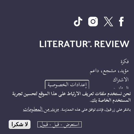
فكرة
Footer
مؤيد، مشجع، داعم
Site
الاشتراك
إعدادات الخصوصية
Info
المؤلفون
نحن نستخدم ملفات تعريف الارتباط على هذا الموقع لتحسين تجربة
المستخدم الخاصة بك.
بصمة
Footer
مزيد من المعلومات
بالنقر على زر قبول، فإنك توافق على هذه الممارسة.
حماية البيانات
Kontakt
النشرة الإخبارية
استعرض - قبل - قبول
لا شكرا