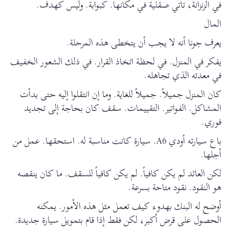
في الزنزانة، تأتي صقلية في مكانها. كبوابة. وليس كهدف.
المال
يعرف جونا أنه لا يجب أن يتخطى هذه المرحلة.
يفكر في المنزل. في لحظة اتخاذ القرار. في ذلك الشعور الخفيف
في معدته الذي تجاهله.
كان المنزل جميلاً. جميلاً للغاية. وما إن انتقلوا إليه حتى بدأت
المشاكل. الفواتير. التقييمات. سقف كان بحاجة إلى تجديد
فوري.
باع سيارته أودي A6. سيارة كانت مناسبة له. استحقها. عمل من
أجلها.
لكن العائد لم يكن كافياً. لم يكن كافياً للسقف. ما كان ينقصه
هو النقود. نقود متاحة بسرعة.
أوضح له البنك بهدوء كيف تعمل مثل هذه الأمور. يمكنه
الحصول على قرض أكبر، لكن فقط إذا قام بتمويل سيارة جديدة.