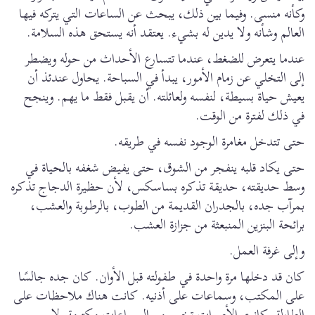
وكأنه منسى. وفيما بين ذلك، يبحث عن الساعات التي يتركه فيها
العالم وشأنه ولا يدين له بشيء. يعتقد أنه يستحق هذه السلامة.
عندما يتعرض للضغط، عندما تتسارع الأحداث من حوله ويضطر
إلى التخلي عن زمام الأمور، يبدأ في السباحة. يحاول عندئذ أن
يعيش حياة بسيطة، لنفسه ولعائلته. أن يقبل فقط ما يهم. وينجح
في ذلك لفترة من الوقت.
حتى تتدخل مغامرة الوجود نفسه في طريقه.
حتى يكاد قلبه ينفجر من الشوق، حتى يفيض شغفه بالحياة في
وسط حديقته، حديقة تذكره بساسكس، لأن حظيرة الدجاج تذكره
بمرآب جده، بالجدران القديمة من الطوب، بالرطوبة والعشب،
برائحة البنزين المنبعثة من جزازة العشب.
وإلى غرفة العمل.
كان قد دخلها مرة واحدة في طفولته قبل الأوان. كان جده جالسًا
على المكتب، وسماعات على أذنيه. كانت هناك ملاحظات على
الطاولة. كانت الأصوات تخرج من السماعات مكتومة. لا