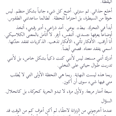
اليقظة.
أخلع حذائي. ثم سترتي. أضع كل شيء جانباً بشكل منظم. ليس
خوفاً من السيطرة، بل احتراماً للحظة. لطالما ساعدتني الطقوس.
أبدأ في التحرك. ببطء. بوعي. أمد ذراعي، أدير رقبتي، أتخذ
أوضاعاً يعرفها جسدي. أتنفس، أزفر. لا أتأمل بالمعنى الكلاسيكي.
أنا أراقب. الأفكار تأتي، الأفكار تذهب. الذكريات تفقد حدّتها.
اسمي يفقد معناه. قصتي أيضاً.
أدرك أنني مستعد ليس لأنني كنت ذكياً بشكل خاص، بل لأنني
تدربت طوال حياتي على التخلي.
ربما هذه ليست النهاية. ربما هي اللحظة الأولى التي لا يُطلب
مني فيها شيء سوى أن أكون.
سبعة أمتار مربعة. ولأول مرة، لا تبدو الحرية كحركة، بل كانحلال.
السؤال
عندما أخرجوني من الزنزانة لاحقًا، لم أكن أعرف كم من الوقت قد