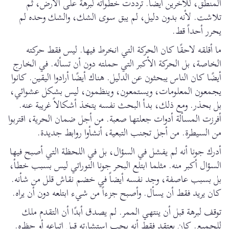
المنطق، للآخرين أيضاً. ترددت خطواته لبرهة على الأرض، ثم
تلاشت. لأنه بدون دليل، لم يبق سوى الشك، والشك وحده لم
يحرر أحداً قط.
ما أقلقه لاحقًا كان الحركة التي انخرط فيها. ليس فقط حركته
الخاصة، بل الحركة الأكبر التي حملته دون أن تسأله. في الخارج
أيضًا كان الناس يبحثون عن الدليل. هناك أيضًا أرادوا اليقين. كانوا
يجمعون المعلومات، ويستمعون، وينظمون، ليس بشكل عشوائي،
بل بحذر. ومع ذلك، بدأ البحث نفسه يتخذ أشكالاً غريبة عنه.
أفرزت المسألة أدوات جعلتها صعبة. من أجل ضمان الحرية، اقتربوا
من السيطرة. من أجل تجنب التبعية، أنشأوا روابط جديدة.
أدرك جونا أنه لم يفشل في السؤال، بل في اللحظة التي أصبح فيها
السؤال أكبر منه. مثلما ابتلع البحر جونا التوراتي ليس بسبب خطأ،
بل بسبب عاصفة، وجد نفسه أيضاً في خضم نقاش قلل من شأنه.
كان يريد فقط أن يسأل. وأصبح جزءاً من شيء ابتلعه دون أن يراه.
توقف لبرهة قبل أن ينتهي الممر. لم يصدق أبدًا أن التقدم ملك
للجميع. كان يعتقد فقط أنه يجب استشارته قبل اتباعه أو حظره.