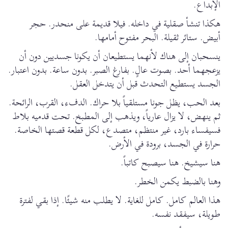
الإبداع.
هكذا تنشأ صقلية في داخله. فيلا قديمة على منحدر. حجر
أبيض. ستائر ثقيلة. البحر مفتوح أمامها.
ينسحبان إلى هناك لأنهما يستطيعان أن يكونا جسديين دون أن
يزعجهما أحد. بصوت عالٍ. بفارغ الصبر. بدون ساعة. بدون اعتبار.
الجسد يستطيع التحدث قبل أن يتدخل العقل.
بعد الحب، يظل جونا مستلقياً بلا حراك. الدفء، القرب، الرائحة.
ثم ينهض، لا يزال عارياً، ويذهب إلى المطبخ. تحت قدميه بلاط
فسيفساء بارد، غير منتظم، متصدع، لكل قطعة قصتها الخاصة.
حرارة في الجسد، برودة في الأرض.
هنا سيشيخ. هنا سيصبح كاتباً.
وهنا بالضبط يكمن الخطر.
هذا العالم كامل. كامل للغاية. لا يطلب منه شيئًا. إذا بقي لفترة
طويلة، سيفقد نفسه.