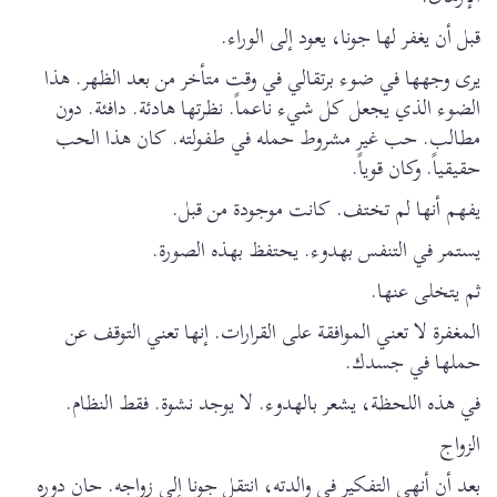
قبل أن يغفر لها جونا، يعود إلى الوراء.
يرى وجهها في ضوء برتقالي في وقت متأخر من بعد الظهر. هذا
الضوء الذي يجعل كل شيء ناعماً. نظرتها هادئة. دافئة. دون
مطالب. حب غير مشروط حمله في طفولته. كان هذا الحب
حقيقياً. وكان قوياً.
يفهم أنها لم تختف. كانت موجودة من قبل.
يستمر في التنفس بهدوء. يحتفظ بهذه الصورة.
ثم يتخلى عنها.
المغفرة لا تعني الموافقة على القرارات. إنها تعني التوقف عن
حملها في جسدك.
في هذه اللحظة، يشعر بالهدوء. لا يوجد نشوة. فقط النظام.
الزواج
بعد أن أنهى التفكير في والدته، انتقل جونا إلى زواجه. حان دوره