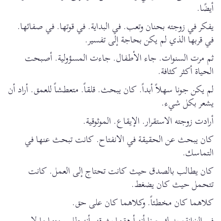
أيضًا.
يفكر في زوجته بحنان وتعب. في البداية. في قوتها. في صفائها.
في قربها الذي لم يكن بحاجة إلى تفسير.
ثم مرت السنوات. جاء الأطفال. جاءت المسؤولية. أصبحت
الحياة أكثر كثافة.
لم يكن جونا سهلاً أبداً. كان يبحث. قلقاً. متعطشاً للعمق. أراد أن
يشعر بكل شيء.
أرادت زوجته الاستقرار. الإيقاع. الموثوقية.
كان يبحث عن الحقيقة في الانفتاح. كانت تبحث عنها في
التماسك.
كان يطالب بالصدق حيث كانت تحتاج إلى العمل. كانت
تتحمل حيث كان يضغط.
كلاهما كان مخطئاً. وكلاهما كان على حق.
في الزنزانة، يدرك جونا أنه أرهقها بشوقه. أنه طلب منها ما لا