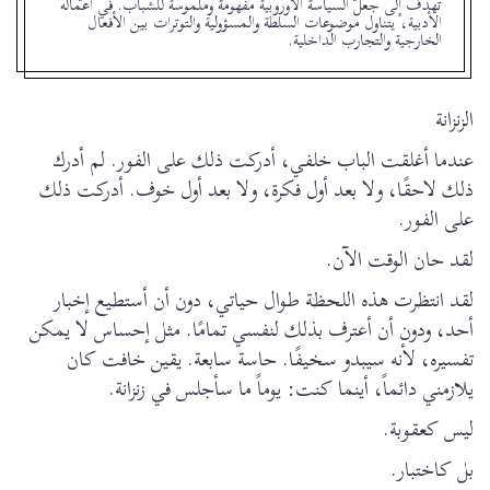
تهدف إلى جعل السياسة الأوروبية مفهومة وملموسة للشباب. في أعماله
الأدبية، يتناول موضوعات السلطة والمسؤولية والتوترات بين الأفعال
الخارجية والتجارب الداخلية.
الزنزانة
عندما أغلقت الباب خلفي، أدركت ذلك على الفور. لم أدرك
ذلك لاحقًا، ولا بعد أول فكرة، ولا بعد أول خوف. أدركت ذلك
على الفور.
لقد حان الوقت الآن.
لقد انتظرت هذه اللحظة طوال حياتي، دون أن أستطيع إخبار
أحد، ودون أن أعترف بذلك لنفسي تمامًا. مثل إحساس لا يمكن
تفسيره، لأنه سيبدو سخيفًا. حاسة سابعة. يقين خافت كان
يلازمني دائماً، أينما كنت: يوماً ما سأجلس في زنزانة.
ليس كعقوبة.
بل كاختبار.