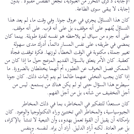
الإجابة، ذكرى التحرر من العبودية، تجعل الطقس مقبولًا. بدون
إجابة، لا يبقى سوى الطاعة.
كان هذا التساؤل يجري في عروق جونا. وفي وقت ما، لم يعد هذا
التساؤل يُفهم على أنه موقف، بل على أنه قرب. على أنه موقف.
على أنه جزء من سياق لم يلاحظه هو نفسه لفترة طويلة. بينما كان
يمضي في طريقه، على نفس المسار دائماً، أدرك مدى سهولة
تغيير جملة، مكتوبة في الوقت الخطأ، لوزنها. فكرة توقفت فجأة
كعقبة. كان الأمر يتعلق بالسؤال القديم المزعج حول ما إذا كان من
الممكن فصل الخوف عن التطور، أم أنهما يختلطان بالضرورة. ما
إذا كان يجب التخلي عنهما طالما لم يتم إثبات ذلك. كان جونا
سيطرح هذا السؤال حتى لو لم يكن هناك من يستمع. ليس من
أجل التخفيف من شأنه، بل من أجل الفهم.
كان مستعدًا للتفكير في المخاطر، بما في ذلك المخاطر
الجيوسياسية، والمخاطر التي تختبئ وراء التكنولوجيا والوعود. كان
بإمكانه أن يقبل أن القوة تعمل بهدوء، وأن التبعية لا تنشأ بالإكراه،
بل عبر العادة. لكنه أراد الدليل. أراد أن يراه. لنفسه. وبنفس