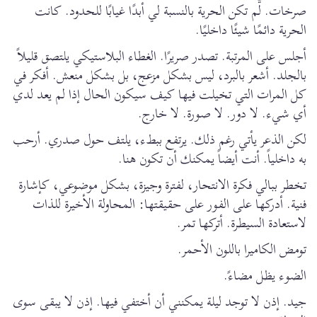
صرخات. لم تكن الحرية بالنسبة لي أبدًا غيابًا للحدود. كانت
الحرية دائمًا شيئًا داخليًا.
أجلس على المرتبة. تصدر صريرًا. الغطاء البلاستيكي يلتصق قليلاً
بالجلد. أشعر بالبرد، ليس بشكل مزعج، بل بشكل منعش. أفكر في
كل المرات التي تخيلت فيها كيف سيكون الحال إذا لم يعد لدي
أي شيء. لا دور. لا صورة. لا خارج.
لكن الذعر يأتي رغم ذلك. يرتفع ببطء، يلتف حول صدري. أرحب
به داخلياً. أنت أيضاً يمكنك أن تكون هنا.
تخطر ببالي فكرة الانتحار، لفترة وجيزة، بشكل موضوعي، كإشارة
فنية. أدركها على الفور على حقيقتها: المحاولة الأخيرة للذات
لاستعادة السيطرة. أتركها تمر.
تومض الكاميرا باللون الأحمر.
الضوء يظل مضاءً.
جيد. إذن لا توجد ليلة يمكنني أن أختفي فيها. إذن لا يبقى سوى