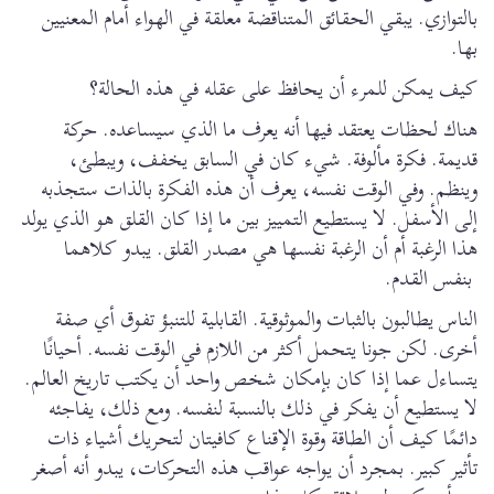
بالتوازي. يبقي الحقائق المتناقضة معلقة في الهواء أمام المعنيين
بها.
كيف يمكن للمرء أن يحافظ على عقله في هذه الحالة؟
هناك لحظات يعتقد فيها أنه يعرف ما الذي سيساعده. حركة
قديمة. فكرة مألوفة. شيء كان في السابق يخفف، ويبطئ،
وينظم. وفي الوقت نفسه، يعرف أن هذه الفكرة بالذات ستجذبه
إلى الأسفل. لا يستطيع التمييز بين ما إذا كان القلق هو الذي يولد
هذا الرغبة أم أن الرغبة نفسها هي مصدر القلق. يبدو كلاهما
بنفس القدم.
الناس يطالبون بالثبات والموثوقية. القابلية للتنبؤ تفوق أي صفة
أخرى. لكن جونا يتحمل أكثر من اللازم في الوقت نفسه. أحيانًا
يتساءل عما إذا كان بإمكان شخص واحد أن يكتب تاريخ العالم.
لا يستطيع أن يفكر في ذلك بالنسبة لنفسه. ومع ذلك، يفاجئه
دائمًا كيف أن الطاقة وقوة الإقناع كافيتان لتحريك أشياء ذات
تأثير كبير. بمجرد أن يواجه عواقب هذه التحركات، يبدو أنه أصغر