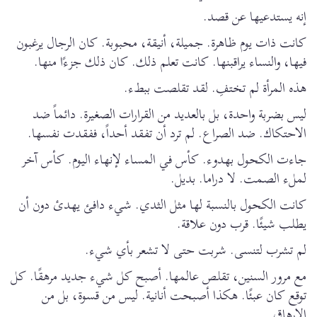
إنه يستدعيها عن قصد.
كانت ذات يوم ظاهرة. جميلة، أنيقة، محبوبة. كان الرجال يرغبون
فيها، والنساء يراقبنها. كانت تعلم ذلك. كان ذلك جزءًا منها.
هذه المرأة لم تختفِ. لقد تقلصت ببطء.
ليس بضربة واحدة، بل بالعديد من القرارات الصغيرة. دائماً ضد
الاحتكاك. ضد الصراع. لم ترد أن تفقد أحداً، ففقدت نفسها.
جاءت الكحول بهدوء. كأس في المساء لإنهاء اليوم. كأس آخر
لملء الصمت. لا دراما. بديل.
كانت الكحول بالنسبة لها مثل الثدي. شيء دافئ يهدئ دون أن
يطلب شيئًا. قرب دون علاقة.
لم تشرب لتنسى. شربت حتى لا تشعر بأي شيء.
مع مرور السنين، تقلص عالمها. أصبح كل شيء جديد مرهقًا. كل
توقع كان عبئًا. هكذا أصبحت أنانية. ليس من قسوة، بل من
الإرهاق.