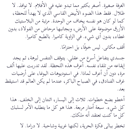
الغرفة صغيرة. أصغر بكثير مما تبدو عليه في الأفلام. لا نوافذ. لا
ظلال. فقط هذا الضوء الأبيض القاسي الذي لا يهدأ للحظة،
كما لو كان هو نفسه يخاف من الوحدة. مرتبة من البلاستيك
الأزرق موضوعة على الأرض، وبجانبها مرحاض من الفولاذ، بدون
غطاء، بدون أي شيء. في الزاوية كاميرا. بالطبع كاميرا.
أقف مكانى. ليس خوفًا، بل احترامًا.
جسدي يتفاعل أسرع من عقلي. يتوقف التنفس لبرهة، ثم يجد
إيقاعه من تلقاء نفسه. أعرف هذه اللحظة. لقد تدربت عليها ألف
مرة، دون أن أعرف لماذا. في استوديوهات اليوغا، على أرضيات
غرف الفنادق، في الصباح الباكر، عندما لم يكن العالم قد استيقظ
بعد.
أخطو بضع خطوات. ثلاث إلى اليسار، اثنتان إلى الخلف. هذا
كل شيء. سبعة أمتار مربعة. هذا هو كل ما يتطلبه الأمر لسلبك
كل ما كنت تعتقد أنه ملكك.
تخطر ببالي فكرة الحرية، لكنها غريبة وشاحبة. لا دراما. لا