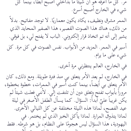
مر. كل ما أعرفه هو أن شيئًا ما بداخلي أصبح أبطأ، بينما كل
شيء في الخارج أصبح أسرع.
الممر مشرق ونظيف، يكاد يكون معماريًا. لا توجد مفاتيح. بدلاً
من ذلك، هناك هذا الصوت القصير، هذا الصفير المحايد الذي
يشير إلى أنه تم اتخاذ قرار إلكتروني. الباب لا يفتح لي، بل فوقي.
أسير في الممر. المزيد من الأبواب. نفس الصوت في كل مرة. كل
شيء على ما يرام.
في الخارج، العالم ينتظرني مرة أخرى.
في الخارج، لم يعد الأمر يتعلق بي منذ فترة طويلة. ومع ذلك، كان
الأمر يتعلق بي أيضاً، بينما كنت أسير في الممرات، خطوة بخطوة،
مروراً بأبواب تفتح وتغلق دون أن تلتفت إلي. لأنني فعلت شيئاً لم
يكن غريباً عليّ أبداً: السؤال. كما يسأل الطفل الأصغر في ليلة
عيد الفصح، لماذا هذه الليلة مختلفة عن كل الليالي الأخرى.
لماذا يتذوق المرارة. لماذا يأكل الخبز الذي لم يختمر. في
اليهودية، هذا السؤال ليس هجومًا على النظام، بل هو شرطه. فقط