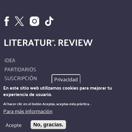
IDEA
Footer
PARTIDARIOS
Site
SUSCRIPCIÓN
Privacidad
Info
AUTORES
En este sitio web utilizamos cookies para mejorar tu
experiencia de usuario.
PIE DE IMPRENTA
Footer
Al hacer clic en el botón Aceptar, aceptas esta práctica.
.
PROTECCIÓN DE DATOS
Para más información
Kontakt
BOLETÍN
Acepte
No, gracias.