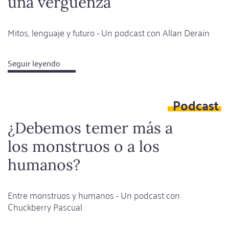
una vergüenza
Mitos, lenguaje y futuro - Un podcast con Allan Derain
Seguir leyendo
about
El
monolingüismo
Podcast
es
una
¿Debemos temer más a
vergüenza
los monstruos o a los
humanos?
Entre monstruos y humanos - Un podcast con
Chuckberry Pascual