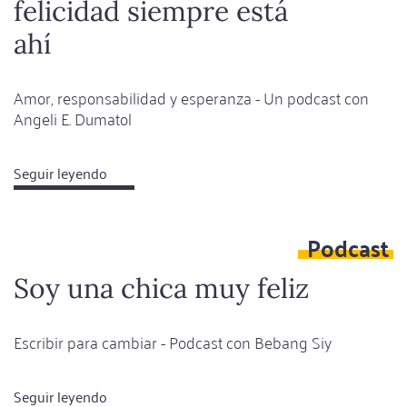
felicidad siempre está
y
ahora
ahí
Amor, responsabilidad y esperanza - Un podcast con
Angeli E. Dumatol
Seguir leyendo
about
La
esperanza
Podcast
de
la
Soy una chica muy feliz
felicidad
siempre
Escribir para cambiar - Podcast con Bebang Siy
está
ahí
Seguir leyendo
about