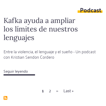
lo
Podcast
hice!
Kafka ayuda a ampliar
los límites de nuestros
lenguajes
Entre la violencia, el lenguaje y el sueño - Un podcast
con Kristian Sendon Cordero
Seguir leyendo
about
Kafka
ayuda
Página
1
Página
2
Siguiente
››
Última
Last »
a
Paginación
actual
página
página
ampliar
los