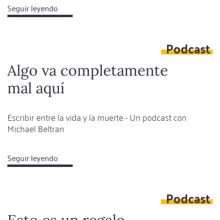
Seguir leyendo
about
¿Debemos
temer
Podcast
más
a
Algo va completamente
los
mal aquí
monstruos
o
a
Escribir entre la vida y la muerte - Un podcast con
Michael Beltran
los
humanos?
Seguir leyendo
about
Algo
va
Podcast
completamente
mal