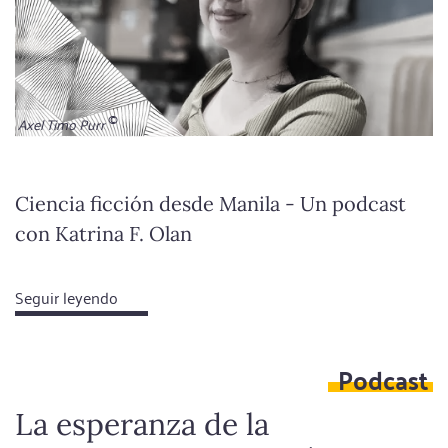
Axel Timo Purr
Ciencia ficción desde Manila - Un podcast
con Katrina F. Olan
Seguir leyendo
about
Decidimos
sobre
Podcast
el
futuro
La esperanza de la
aquí