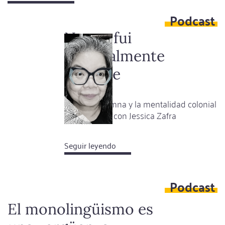
Soy
Podcast
una
chica
Nunca fui
muy
especialmente
feliz
sociable
Entre la columna y la mentalidad colonial
- Un podcast con Jessica Zafra
Seguir leyendo
about
Nunca
fui
Podcast
especialmente
sociable
El monolingüismo es