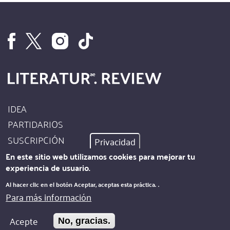
límites
de
nuestros
lenguajes
IDEA
Footer
PARTIDARIOS
Site
SUSCRIPCIÓN
Privacidad
Info
AUTORES
En este sitio web utilizamos cookies para mejorar tu
experiencia de usuario.
PIE DE IMPRENTA
Footer
Al hacer clic en el botón Aceptar, aceptas esta práctica.
.
PROTECCIÓN DE DATOS
Para más información
Kontakt
BOLETÍN
Acepte
No, gracias.