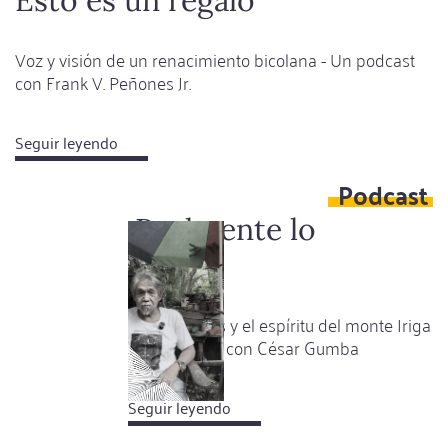
Esto es un regalo
aquí
Voz y visión de un renacimiento bicolana - Un podcast
con Frank V. Peñones Jr.
Seguir leyendo
about
Esto
Podcast
es
un
¡Realmente lo
regalo
hice!
Arte, jardines y el espíritu del monte Iriga
- Un podcast con César Gumba
Seguir leyendo
about
¡Realmente