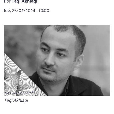
Por
Taqi Akhlaqi
Jue, 25/07/2024 - 10:00
Hartwig Klappert
Bildunterschrift
Taqi Akhlaqi