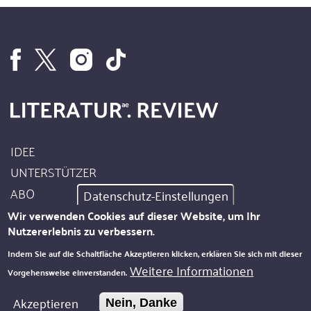
IDEE
Footer
UNTERSTÜTZER
Site
ABO
Datenschutz-Einstellungen
Info
AUTOREN
Wir verwenden Cookies auf dieser Website, um Ihr
Nutzererlebnis zu verbessern.
IMPRESSUM
Footer
Indem Sie auf die Schaltfläche Akzeptieren klicken, erklären Sie sich mit dieser
DATENSCHUTZ
Weitere Informationen
Vorgehensweise einverstanden.
Kontakt
NEWSLETTER
Akzeptieren
Nein, Danke