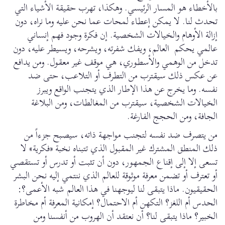
بالأخطاء هو المسار الرئيسي. وهكذا، تهرب حقيقة الأشياء التي
تحدث لنا. لا يمكن إعطاء لمحات عما نحن عليه وما نراه، دون
إزالة الأوهام والخيالات الشخصية. إن فكرة وجود فهم إنساني
عالمي يحكم العالم، ويفك شفرته، ويشرحه، ويسيطر عليه، دون
تدخل من الوهمي والأسطوري، هي موقف غير معقول. ومن يدافع
عن عكس ذلك سيقترب من التطرف أو التلاعب، حتى ضد
نفسه. وما يخرج عن هذا الإطار الذي يتجنب الواقع ويبرز
الخيالات الشخصية، سيقترب من المغالطات، ومن البلاغة
الجافة، ومن الحجج الفارغة.
من يتصرف ضد نفسه لتجنب مواجهة ذاته، سيصبح جزءاً من
ذلك المنطق المشترك غير المقبول الذي تتبناه نخبة «فكرية» لا
تسعى إلا إلى إقناع الجمهور، دون أن تثبت أو تدرس أو تستقصي
أو تعترف أو تضمن معرفة موثوقة للعالم الذي ننتمي إليه نحن البشر
الحقيقيون. ماذا يتبقى لنا ليوجهنا في هذا العالم شبه الأعمى؟:
الحدس أم اللغز؟ التكهن أم الاحتمال؟ إمكانية المعرفة أم مخاطرة
الخبير؟ ماذا يتبقى لنا؟ أن نعتقد أن الهروب من أنفسنا ومن