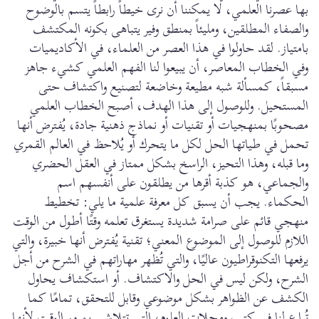
بها عصرنا العلمي، لا يمكننا أن نرى خيطاً رابطاً يتسم بالوضوح
والصفاء المطلقين، ومليئاً بمنطق وفير يتباهى بكونه المكتشف
بامتياز. لقد حاولوا في هذا العصر من العلماء، في الأكاديميات
وفي الخطاب المعاصر، أن يبيعوا لنا الفهم العلمي كشيء جاهز
مسبقاً، كمسألة شبه مطيعة وخاضعة لتصنيع واكتشاف حتى
المستحيل. وللوصول إلى هذا الهدف، أصبح الخطاب العلمي
مصحوبًا بمنهجيات أو تقنيات أو نماذج ذهنية جادة، يُفترض أنها
تحمل في طياتها الحل لكل ما يتحرك أو يُلاحظ في العالم القمري
وما قبله، وهذا التحيز، الراسخ بشكل ممتاز في العقل الحضري
والجماعي، هو كذبة أقرها من يطلقون على أنفسهم اسم
الحكماء. يجب أن يسبق كل معرفة علمية ما يلي: تخطيط
منهجي قائم على صرامة شديدة يستغرق تعلمه وقتًا أطول من الوقت
اللازم للوصول إلى الموضوع المعني؛ تقنية يُفترض أنها خبيرة، والتي
يرفعها التكنوقراطيون عاليًا، والتي تُظهر مهاراتهم في الشرح من أجل
الشرح، ولكن ليس في الحل والاكتشاف. أو استكشاف يحاول
الكشف عن الظواهر بشكل موضوعي وقابل للتحقق، تمامًا كما
تُباع لنا في كتب ومجلات العلوم، التي تتلاشى بمرور الوقت لأنها