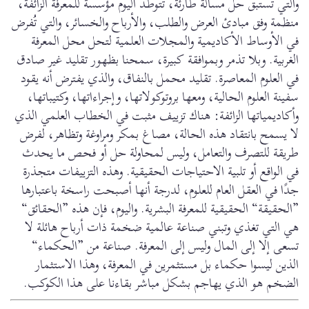
والتي تستبق حل مسألة طارئة، تتوطد اليوم مؤسسة للمعرفة الزائفة،
منظمة وفق مبادئ العرض والطلب، والأرباح والخسائر، والتي تُفرض
في الأوساط الأكاديمية والمجلات العلمية لتحل محل المعرفة
الغربية. وبلا تذمر وبموافقة كبيرة، سمحنا بظهور تقليد غير صادق
في العلوم المعاصرة. تقليد محمل بالنفاق، والذي يفترض أنه يقود
سفينة العلوم الحالية، ومعها بروتوكولاتها، وإجراءاتها، وكتيباتها،
وأكاديمياتها الزائفة: هناك تزييف مثبت في الخطاب العلمي الذي
لا يسمح بانتقاد هذه الحالة، مصاغ بمكر ومراوغة وتظاهر، لفرض
طريقة للتصرف والتعامل، وليس لمحاولة حل أو فحص ما يحدث
في الواقع أو تلبية الاحتياجات الحقيقية. وهذه التزييفات متجذرة
جدًا في العقل العام للعلوم، لدرجة أنها أصبحت راسخة باعتبارها
”الحقيقة“ الحقيقية للمعرفة البشرية. واليوم، فإن هذه ”الحقائق“
هي التي تغذي وتبني صناعة عالمية ضخمة ذات أرباح هائلة لا
تسعى إلا إلى المال وليس إلى المعرفة. صناعة من ”الحكماء“
الذين ليسوا حكماء بل مستثمرين في المعرفة، وهذا الاستثمار
الضخم هو الذي يهاجم بشكل مباشر بقاءنا على هذا الكوكب.