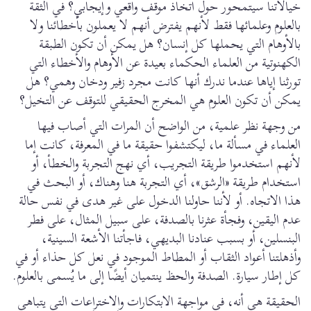
خيالاتنا سيتمحور حول اتخاذ موقف واقعي وإيجابي؟ في الثقة
بالعلوم وعلمائها فقط لأنهم يفترض أنهم لا يعملون بأخطائنا ولا
بالأوهام التي يحملها كل إنسان؟ هل يمكن أن تكون الطبقة
الكهنوتية من العلماء الحكماء بعيدة عن الأوهام والأخطاء التي
تورثنا إياها عندما ندرك أنها كانت مجرد زفير ودخان وهمي؟ هل
يمكن أن تكون العلوم هي المخرج الحقيقي للتوقف عن التخيل؟
من وجهة نظر علمية، من الواضح أن المرات التي أصاب فيها
العلماء في مسألة ما، ليكتشفوا حقيقة ما في المعرفة، كانت إما
لأنهم استخدموا طريقة التجريب، أي نهج التجربة والخطأ، أو
استخدام طريقة «الرشق»، أي التجربة هنا وهناك، أو البحث في
هذا الاتجاه. أو لأننا حاولنا الدخول على غير هدى في نفس حالة
عدم اليقين، وفجأة عثرنا بالصدفة، على سبيل المثال، على فطر
البنسلين، أو بسبب عنادنا البديهي، فاجأتنا الأشعة السينية،
وأذهلتنا أعواد الثقاب أو المطاط الموجود في نعل كل حذاء أو في
كل إطار سيارة. الصدفة والحظ ينتميان أيضًا إلى ما يُسمى بالعلوم.
الحقيقة هي أنه، في مواجهة الابتكارات والاختراعات التي يتباهى