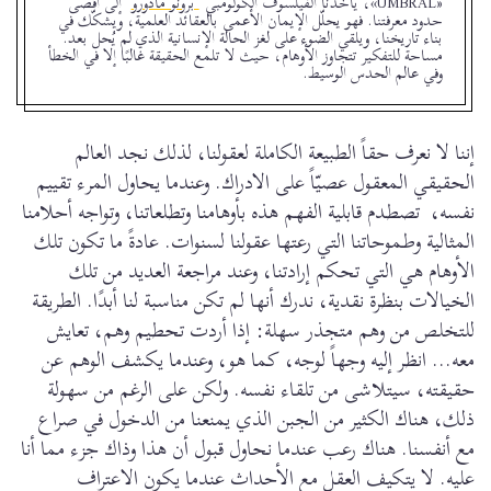
«UMBRAL»، يأخذنا الفيلسوف الكولومبي
برونو مادورو
إلى أقصى
حدود معرفتنا. فهو يحلّل الإيمان الأعمى بالعقائد العلمية، ويشكّك في
بناء تاريخنا، ويلقي الضوء على لغز الحالة الإنسانية الذي لم يُحل بعد.
مساحة للتفكير تتجاوز الأوهام، حيث لا تلمع الحقيقة غالبًا إلا في الخطأ
وفي عالم الحدس الوسيط.
إننا لا نعرف حقاً الطبيعة الكاملة لعقولنا، لذلك نجد العالم
الحقيقي المعقول عصيّاً على الادراك. وعندما يحاول المرء تقييم
نفسه، تصطدم قابلية الفهم هذه بأوهامنا وتطلعاتنا، وتواجه أحلامنا
المثالية وطموحاتنا التي رعتها عقولنا لسنوات. عادةً ما تكون تلك
الأوهام هي التي تحكم إرادتنا، وعند مراجعة العديد من تلك
الخيالات بنظرة نقدية، ندرك أنها لم تكن مناسبة لنا أبدًا. الطريقة
للتخلص من وهم متجذر سهلة: إذا أردت تحطيم وهم، تعايش
معه... انظر إليه وجهاً لوجه، كما هو، وعندما يكشف الوهم عن
حقيقته، سيتلاشى من تلقاء نفسه. ولكن على الرغم من سهولة
ذلك، هناك الكثير من الجبن الذي يمنعنا من الدخول في صراع
مع أنفسنا. هناك رعب عندما نحاول قبول أن هذا وذاك جزء مما أنا
عليه. لا يتكيف العقل مع الأحداث عندما يكون الاعتراف