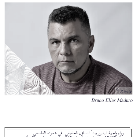
Private
Bruno Elías Maduro
Bildunterschrift
وراء واجهة اليقين يبدأ التساؤل الحقيقي. في عموده الفلسفي