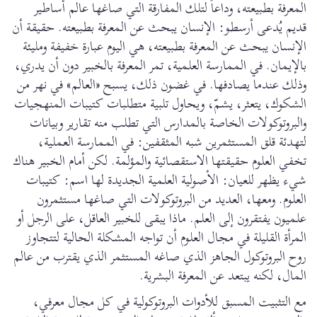
المعرفة بطبيعته، وداعاً لتلك المفارقة التي صاغها عالم أساطير
قديم يُدعى أرسطو: الإنسان يبحث عن المعرفة بطبيعته. حقيقة أن
الإنسان يبحث عن المعرفة بطبيعته، هي اليوم عبارة خفيفة ومليئة
بالإيمان. في الممارسة العلمية، تمر المعرفة بالخبير دون أن يدري،
وذلك عندما يصادفها. في غضون ذلك، يسبح «العالم» في نهر من
الشكوك، يتعثر، يشمّ، ويحاول تلبية متطلبات كتيبات المنهجيات
والبروتوكولات الخاصة بالمدارس التي تطلب منه تقارير وبيانات
لتهدئة قلق المستثمرين شبه المثقفين: في الممارسة العملية،
تخفي العلوم حقيقتها الاستقصائية والمؤلمة. لكن أمام الخبير هناك
شيء يظهر للعيان: الأصولية العلمية الجديدة لها اسم: كتيبات
العلوم. ومعها، العديد من البروتوكولات التي صاغها مستثمرون
علميون يفتقرون إلى العلم. ماذا يبقى للخبير العاقل، على الرجل أو
المرأة القليلة في مجال العلوم أن تواجه المشكلة الحالية لتتجاوز
روح البروتوكول الجاهز الذي صاغه المستثمر الذي يقترب من عالم
المال، لكنه يبتعد عن المعرفة البشرية.
مع التثبيت المسبق للأدوات البروتوكولية في كل مجال معرفي،