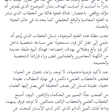
نادرًا ما أصابت أو أصابت الهدف بشأن الموضوع الذي يُفترض أنه
مؤكد وواقعي. باختصار: هناك فجوة هائلة بين الخطاب الذي تبشر
به العلوم المعاصرة والواقع الحقيقي كما يحدث في عالم الحياة
والجماد.
تحت مظلة هذه العلوم المزعومة، تسلل الخطاب الذي يُزعم أنه
علمي إلى عقل كل فرد، مستحوذًا على مساحة شخصية داخل
كل فرد بالغ وعقلاني بهدف إخضاعه: فهناك اليوم طبقة جديدة
من الكهنة المعاصرين والعلمانيين تقف وراء قراراتنا الشخصية
والحميمة.
عند تأكيد فرضية «علمية»، لا توجد براءة، ناهيك عن الحياد:
فخلف «الخطاب العلمي» تكمن، في نهاية المطاف، عقيدة
خفية، عقيدة تتسلل إلى نصف الحقيقة التي يصل إليها العلماء.
من الصعب جدًّا التمييز بين الحكماء والزائفين. اليوم، أصبح
الخطاب العلمي والخطاب الزائف متماثلين. لا توجد فروق بينهما.
وداعاً لتلك الميل الدائم الذي كان لدى الإنسان للبحث عن