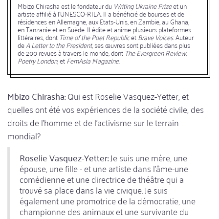
Mbizo Chirasha est le fondateur du
Writing Ukraine Prize
et un
artiste affilié à l'UNESCO-RILA. Il a bénéficié de bourses et de
résidences en Allemagne, aux Etats-Unis, en Zambie, au Ghana,
en Tanzanie et en Suède. Il édite et anime plusieurs plateformes
littéraires, dont
Time of the Poet Republic
et
Brave Voices
. Auteur
de
A Letter to the President
, ses œuvres sont publiées dans plus
de 200 revues à travers le monde, dont
The Evergreen Review
,
Poetry London
, et
FemAsia Magazine
.
Mbizo Chirasha:
Qui est Roselie Vasquez-Yetter, et
quelles ont été vos expériences de la société civile, des
droits de l'homme et de l'activisme sur le terrain
mondial?
Roselie Vasquez-Yetter:
Je suis une mère, une
épouse, une fille - et une artiste dans l'âme-une
comédienne et une directrice de théâtre qui a
trouvé sa place dans la vie civique. Je suis
également une promotrice de la démocratie, une
championne des animaux et une survivante du