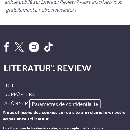
article publié sur Literatur.Review ? Alors inscrivez-vous
gratuitement à notre newsletter !
IDÉE
Footer
SUPPORTERS
Site
ABONNEMENT
Paramètres de confidentialité
Info
AUTEURS
Nous utilisons des cookies sur ce site afin d'améliorer votre
expérience utilisateur.
MENTIONS LÉGALES
En cliquant sur le bouton Accepter, vous acceptez cette pratique.