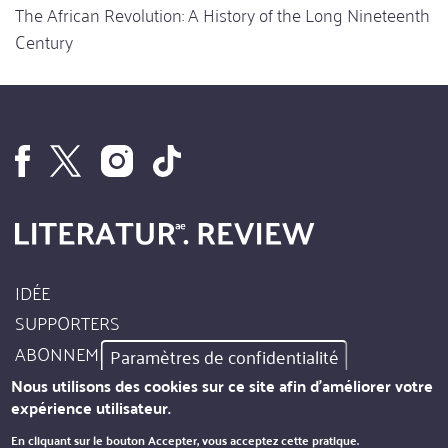
The African Revolution: A History of the Long Nineteenth
Century
IDÉE
Footer
SUPPORTERS
Site
ABONNEMENT
Paramètres de confidentialité
Info
AUTEURS
Nous utilisons des cookies sur ce site afin d'améliorer votre
expérience utilisateur.
MENTIONS LÉGALES
En cliquant sur le bouton Accepter, vous acceptez cette pratique.