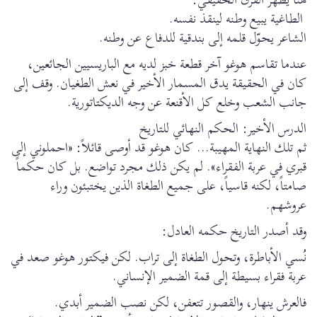
الطاغية يبيع وطنه لينقذ نفسه.
الشاعر يحوّل قلمه إلى بندقية للدفاع عن وطنه.
عندما تقاسم هوغو آخر قطعة خبز لديه مع الباريسيين الجائعين،
كان في الحقيقة يدق المسمار الأخير في نعش الطغيان. وقف إلى
جانب الشعب وخلع كل الأقنعة عن وجه الديكتاتورية.
الدرس الأخير: الحكم النهائي للتاريخ
ثم تلك النهاية المهيبة... كان هوغو قد أوصى قائلاً: «احملوني إلى
قبري في عربة الفقراء». لم يكن ذلك مجرد تواضع. بل كان حكماً
صامتاً، لكنه قاسياً، على جميع الطغاة الذين يختبئون وراء
عروشهم.
وقد أصدر التاريخ حكمه العادل:
نُسي الأباطرة، وتحول الطغاة إلى تراب. لكن فيكتور هوغو صعد في
عربة فقراء بسيطة إلى قمة الضمير الإنساني.
فالعرش ينهار، والقصور تتعفن، لكن نصب الضمير أبدي.