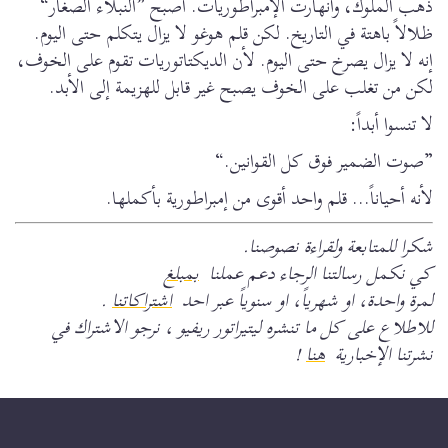
ذهب الملوك، وانهارت الإمبراطوريات. أصبح ”النبلاء الصغار“
ظلالاً باهتة في التاريخ. لكن قلم هوغو لا يزال يتكلم حتى اليوم.
إنه لا يزال يصرخ حتى اليوم. لأن الديكتاتوريات تقوم على الخوف،
لكن من تغلب على الخوف يصبح غير قابل للهزيمة إلى الأبد.
لا تنسوا أبداً:
”صوت الضمير فوق كل القوانين.“
لأنه أحياناً... قلم واحد أقوى من إمبراطورية بأكملها.
شكرا للمتابعة ولقراءة نصوصنا.
كي نكمل رسالتنا الرجاء دعم عملنا
بمبلغ
لمرة واحدة، او شهرياً، او سنوياً عبر احد
اشتراكاتنا
.
للاطلاع على كل ما تنشره ليتيراتور ريفيو ، نرجو الاشتراك في
نشرتنا الإخبارية
هنا
!