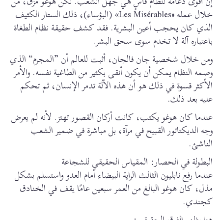
إن أقوى دعامة لنظام قاسٍ هي جهل الشعب. لكن هوغو مزق، من
خلال عمله «Les Misérables» (البؤساء)، ذلك الستار الكثيف
الذي كان يحجب أعين البشرية. فقد كشف حقيقة نظام الطغاة
باعتباره آلة لا تخدم سوى سحق البشر.
ومن خلال شخصية جان فالجان، أثبت للعالم أن ”المجرم“ الذي
وصمه النظام يمكن أن يكون أنقى بكثير من الطاغية نفسه. والأمر
الأكثر قسوة في ذلك هو أن هذه الآلة تدمر الإنسان، ثم تحكم
عليه بعد ذلك.
عندما كان هوغو يكتب، كانت أركان القصور تهتز. لأنه لم يعرض
وجه الديكتاتور القبيح في مرآة، بل مباشرة في ضمير الشعب
الناشئ.
البطولة في الحصار: المقياس الحقيقي للشجاعة
عندما رفع نابليون الثالث الراية البيضاء أمام العدو واستسلم بشكل
مذل، كان هوغو البالغ من العمر سبعين عامًا يقف في الخنادق
كجندي.
هنا يظهر الفرق الحقيقي: