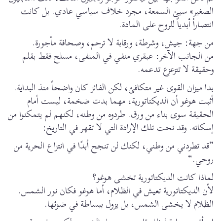
الصغير» سيئ السمعة، مجرد خلاف سياسي عادي. بل كانت
انتصاراً أبدياً للروح على المادة.
من جهة: جيش، وشرطة، ورقابة لا ترحم، وصحافة مأجورة.
من الجانب الآخر: عبقري منفي في المنفى، مسلح فقط بقلم
وحقيقة لا تتزعزع تدعمه.
بدا ميزان القوى غير متكافئ، لكن الفائز كان واضحاً منذ البداية.
أثبت هوغو أن الديكتاتورية، مهما بدت ضخمة، ليست أمام
الحقيقة سوى بناء من ورق. طردوه من وطنه، لكنهم لم يتمكنوا من
إسكاته. وقد نحت تلك الإرادة التي لا تقهر في التاريخ:
”قد تطردني من وطني، لكنك لن تنجح أبدًا في انتزاع الحرية من
روحي.“
لماذا كانت الديكتاتورية تخشى هوغو؟
لأن الديكتاتورية تعيش في الظلام، أما هوغو فكان نور الشمس.
الظلام لا يخشى الشمس، بل يزول ببساطة في ضوئها.