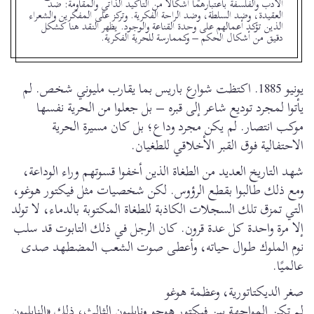
الأدب والفلسفة باعتبارهما أشكالاً من التأكيد الذاتي والمقاومة: ضد
العقيدة، وضد السلطة، وضد الراحة الفكرية. وتركز على المفكرين والشعراء
الذين تؤكد أعمالهم على وحدة القناعة والوجود. يظهر النقد هنا كشكل
دقيق من أشكال الحكم – وكممارسة للحرية الفكرية.
يونيو 1885. اكتظت شوارع باريس بما يقارب مليوني شخص. لم
يأتوا لمجرد توديع شاعر إلى قبره – بل جعلوا من الحرية نفسها
موكب انتصار. لم يكن مجرد وداع؛ بل كان مسيرة الحرية
الاحتفالية فوق القبر الأخلاقي للطغيان.
شهد التاريخ العديد من الطغاة الذين أخفوا قسوتهم وراء الوداعة،
ومع ذلك طالبوا بقطع الرؤوس. لكن شخصيات مثل فيكتور هوغو،
التي تمزق تلك السجلات الكاذبة للطغاة المكتوبة بالدماء، لا تولد
إلا مرة واحدة كل عدة قرون. كان الرجل في ذلك التابوت قد سلب
نوم الملوك طوال حياته، وأعطى صوت الشعب المضطهد صدى
عالميًا.
صغر الديكتاتورية، وعظمة هوغو
لم تكن المواجهة بين فيكتور هوجو ونابليون الثالث، ذلك «النابليون