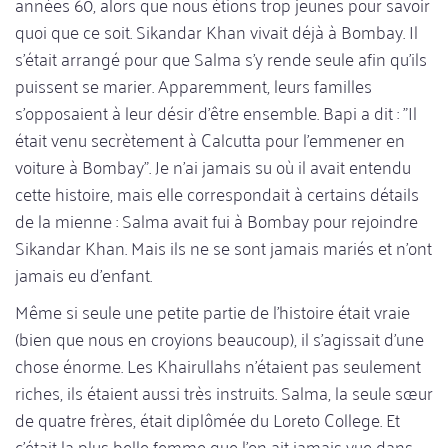
années 60, alors que nous étions trop jeunes pour savoir
quoi que ce soit. Sikandar Khan vivait déjà à Bombay. Il
s'était arrangé pour que Salma s'y rende seule afin qu'ils
puissent se marier. Apparemment, leurs familles
s'opposaient à leur désir d'être ensemble. Bapi a dit : "Il
était venu secrètement à Calcutta pour l'emmener en
voiture à Bombay". Je n'ai jamais su où il avait entendu
cette histoire, mais elle correspondait à certains détails
de la mienne : Salma avait fui à Bombay pour rejoindre
Sikandar Khan. Mais ils ne se sont jamais mariés et n'ont
jamais eu d'enfant.
Même si seule une petite partie de l'histoire était vraie
(bien que nous en croyions beaucoup), il s'agissait d'une
chose énorme. Les Khairullahs n'étaient pas seulement
riches, ils étaient aussi très instruits. Salma, la seule sœur
de quatre frères, était diplômée du Loreto College. Et
c'était la plus belle femme que l'on ait jamais vue dans