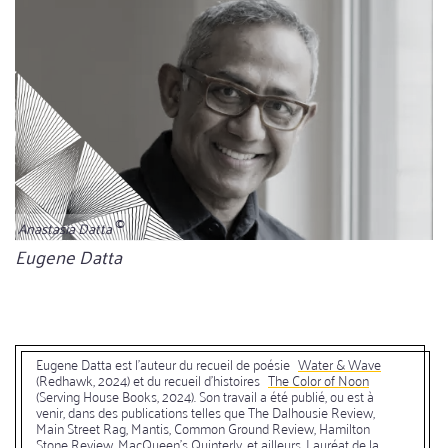
Anastasia Datta
Bildunterschrift
Eugene Datta
Eugene Datta est l'auteur du recueil de poésie
Water & Wave
(Redhawk, 2024) et du recueil d'histoires
The Color of Noon
(Serving House Books, 2024). Son travail a été publié, ou est à
venir, dans des publications telles que The Dalhousie Review,
Main Street Rag, Mantis, Common Ground Review, Hamilton
Stone Review, MacQueen's Quinterly, et ailleurs. Lauréat de la