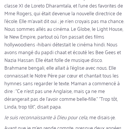
classe XI de Loreto Dharamtala, et l'une des favorites de
Mme Rogers, qui était devenue la nouvelle directrice de
l'école. Elle m'avait dit oui ; je n'en croyais pas ma chance.
Nous sommes allés au cinéma. Le Globe, le Light House,
le New Empire, partout où l'on passait des films
hollywoodiens -hibani détestait le cinéma hindi. Nous
avons mangé du papdi chaat et écouté les Bee Gees et
Nazia Hassan. Elle était folle de musique disco.
Brahmane bengali, elle allait à l'église avec nous. Elle
connaissait le Notre Père par cœur et chantait tous les
hymnes sans regarder le texte. Maman a commencé à
dire : "Ce n'est pas une Anglaise, mais ça ne me
dérangerait pas de l'avoir comme belle-fille." "Trop tôt,
Linda, trop tôt", disait papa.
Je suis reconnaissante à Dieu pour cela
, me disais-je.
Avant que je m'en rende compte, presque deux années