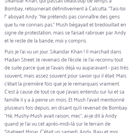
Sikandar Khan, qui passait beaucoup de temps à
Bombay, retournerait définitivement à Calcutta. "Tais-toi
!" aboyait Andy. "Ne prétends pas connaître des gens
que tu ne connais pas." Mush bégayait et bredouillait en
signe de protestation, mais se faisait rabrouer par Andy
et le reste de la bande, moi y compris.
Puis je l'ai vu un jour. Sikandar Khan ! Il marchait dans
Madan Street. Je revenais de l'école. Je l'ai reconnu tout
de suite parce que je l'avais déjà vu auparavant - pas très
souvent, mais assez souvent pour savoir qui il était. Mais
c'était la première fois que je le remarquais vraiment.
C'est à cause de tout ce que j'avais entendu sur lui et sa
famille il y a à peine un mois. Et Mush l'avait mentionné
plusieurs fois depuis, en disant qu'il revenait de Bombay.
"Hé, Mushy-Mush avait raison, mec", ai-je dit à Andy
quand je l'ai vu cet après-midi-là sur le terrain de
Shaheed Minar. C'était un samedi. Andy, Raju et moi