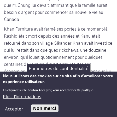
que M. Chung lui devait, affirmant que la famille aurait
besoin d'argent pour commencer sa nouvelle vie au
Canada.
Khan Furniture avait fermé ses portes à ce moment-là.
Rashid était mort depuis des années et Kanu était
retourné dans son village. Sikandar Khan avait investi ce
qui lui restait dans quelques rickshaws, une douzaine
environ, qu'il louait quotidiennement pour quelques
centaines de roupies. Il avait perdu toutes ses
Paramètres de confidentialité
économies et dépendait entièrement de l'argent que lui
Nous utilisons des cookies sur ce site afin d'améliorer votre
rapportaient ses tireurs de pousse-pousse, ce qu'ils
expérience utilisateur.
cessèrent peu à peu de faire. Il est décédé en 1991. Le
En cliquant sur le bouton Accepter, vous acceptez cette pratique.
médecin local qui a rédigé son certificat de décès
Plus d'informations
connaissait papa. Il lui a dit que Sikander Khan était
mort de faim.
Accepter
Non merci
+++