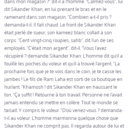
dans mon magasin ?" dit-il à l'homme. "Calmez-vous", lui
dit Sikander Khan, en lui prenant le bras et en le
ramenant dans son magasin. "Combien a-t-il pris ?
demanda-t-il. Il fait chaud. Le front de Sikander Khan
était perlé de sueur, son kameez blanc collait à son
corps. "Cent vingt-cinq roupies, sahb", dit l'un de ses
employés. "C'était mon argent", dit-il. "Vous l'avez
récupéré ? demande Sikander Khan. L'homme dit qu'il a
fouillé les poches du voleur et qu'il a trouvé l'argent. "La
prochaine fois que je te vois dans le coin, je te casse les
jambes ! Le fils de Ram Laha est sorti de sa boutique en
hurlant. "Khamosh ! dit Sikander Khan en haussant le
ton. "Ça suffit ! Retourne à ton travail. Personne ne l'avait
jamais entendu se mettre en colère. Tout le monde se
taisait. Y compris le voleur. "D'où venez-vous ? demanda-
t-il au voleur. L'homme marmonna quelque chose que
Sikander Khan ne comprit pas. Il regarda autour de lui et