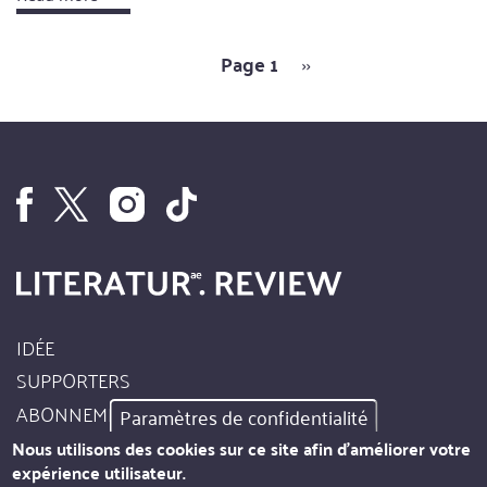
Page 1
Page
››
Pagination
suivante
IDÉE
Footer
SUPPORTERS
Site
ABONNEMENT
Paramètres de confidentialité
Info
AUTEURS
Nous utilisons des cookies sur ce site afin d'améliorer votre
expérience utilisateur.