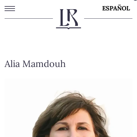
Pasar
ESPAÑOL
al
contenido
principal
Alia Mamdouh