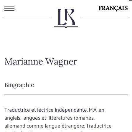
Aller
FRANÇAIS
au
contenu
principal
Marianne Wagner
Biographie
Traductrice et lectrice indépendante. M.A. en
anglais, langues et littératures romanes,
allemand comme langue étrangère. Traductrice