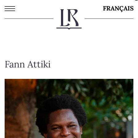
Aller
FRANÇAIS
au
contenu
principal
Fann Attiki