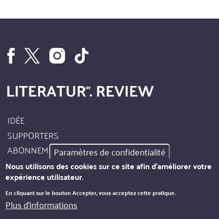
IDÉE
Footer
SUPPORTERS
Site
ABONNEMENT
Paramètres de confidentialité
Info
AUTEURS
Nous utilisons des cookies sur ce site afin d'améliorer votre
expérience utilisateur.
MENTIONS LÉGALES
Footer
En cliquant sur le bouton Accepter, vous acceptez cette pratique.
PROTECTION DES DONNÉES
Plus d'informations
Kontakt
BULLETIN D'INFORMATION