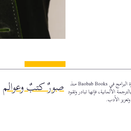
صورٌ كتبٌ وعوالم
تعمل سونيا ماثيسون (*1971) في مجال النشر ومديرة البرامج في Baobab Books منذ
 بالترجمة الألمانية، فإنها تبادر وتقود
وتعزيز الأدب.