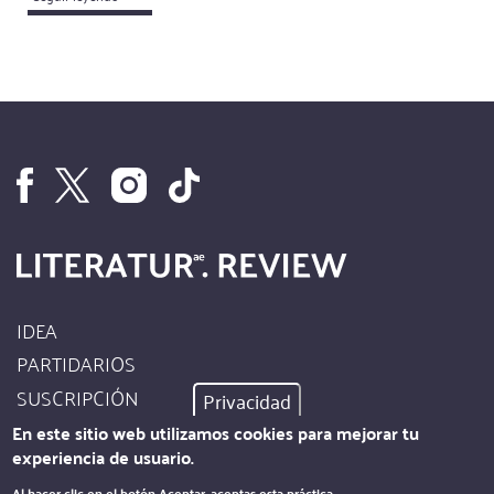
IDEA
Footer
PARTIDARIOS
Site
SUSCRIPCIÓN
Privacidad
Info
AUTORES
En este sitio web utilizamos cookies para mejorar tu
experiencia de usuario.
PIE DE IMPRENTA
Al hacer clic en el botón Aceptar, aceptas esta práctica.
.