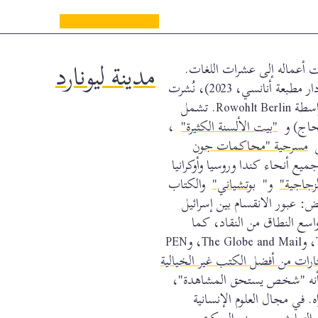
مدينة ليونارد
ت أعماله إلى عشرات اللغات.
(دار مطبعة أنانسي، 2023)، نُشرت
بواسطة Rowohlt Berlin. تشمل
لحاج) و
"بيت الألسنة الكثيرة"
،
ض
مسرحية "محاكمات جون
يع أنحاء كندا وروسيا وأوكرانيا
لزجاجية"
و"
بوتشياني"
والكتاب
ض: عبور الانقسام بين إسرائيل
اسع النطاق من النقاد، كما
ظهرت كتاباته الواقعية الطويلة في Walrus، وTablet، وThe Globe and Mail، وPEN
ختارات من أفضل الكتب غير الخيالية
 بأنه "شخص يستحق المشاهدة"،
 في مجال العلوم الإنسانية