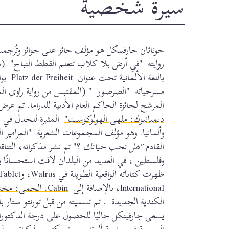
سيرة شخصية
جوناثان جارفينكل هو مؤلف حائز على جوائز وتُرجم
روايته
"في أرض بلا كلاب تتعلم القطط النباح"
باللغة الألمانية تحت عنوان
Platz der Freiheit
مسرحياته
"الصرصور
" (المقتبس من رواية راوي ا
المرشح لجائزة الحاكم العام الأدبية للدراما. تم عر
ديميانيوك: ملهى الهولوكوست"
المثيرة للجدل في جم
وألمانيا. وهو مؤلف المجموعات الشعرية
"المزامير ا
القادم
"هل تحب حياتك
؟" تم نشر مذكراته، التناق
وفلسطين ، في العديد من البلدان لاقت استحسانًا و
International، بالإضافة إلى
Cabin. الحمى: م
الكندية الجديدة
. تم تسميته من قبل تورنتو ستار
يسعى جارفينكل حاليًا للحصول على درجة الدكتوراه.